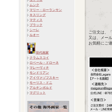
|-
ムンク
|-
マリー・ローランサン
|-
キスリング
|-
マティス
|-
ブラック
|-
シーレ
ご注文は、
|-
ルオー
又は、メール：「
お気軽にご
現代画家
|-
クラムスコイ
|-
ロベール・ドローネ
|-
マレーヴィチ
|-
モンドリアン
|-
アイヴァゾフスキー
|-
モーリス・ドニ
|-
アルチンボルド
|-
マグリット