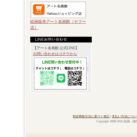
絵画販売アート名画館（ヤフー
店）
【アート名画館 公式LINE】
お問い合わせはコチラから
特定商取引法に基づく表記
|
支払い方法につい
Copyright 2008-2026 絵画