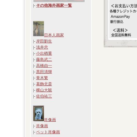
|
-
その他海外画家一覧
日本人画家
|-
岸田劉生
|-
浅井忠
|-
小出楢重
|-
藤島武二
|-
高橋由一
|-
黒田清輝
|-
青木繁
|-
葛飾北斎
|-
横山大観
|-
佐伯祐三
肖像画
|-
肖像画
|-
ペット肖像画