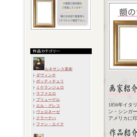
ルネサンス美術
|-
ダヴィンチ
|-
ボッティチェリ
|-
ミケランジェロ
|-
ラファエロ
|-
ブリューゲル
1856年イ
|-
エル・グレコ
ン・シンガ
|-
ヴェロネーゼ
アメリカに
|-
クラーナハ
|-
ファン・エイク