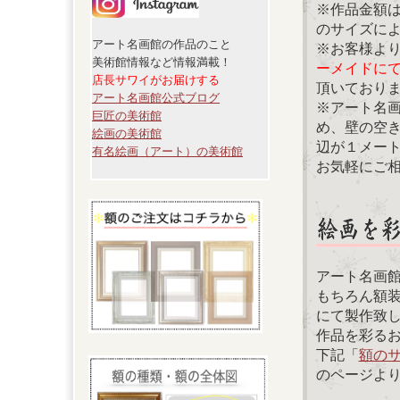
※作品金額
のサイズに
アート名画館の作品のこと
※お客様よ
美術館情報など情報満載！
ーメイドに
店長サワイがお届けする
頂いており
アート名画館公式ブログ
※アート名
巨匠の美術館
め、壁の空
絵画の美術館
辺が１メー
有名絵画（アート）の美術館
お気軽にご
アート名画
もちろん額
にて製作致
作品を彩る
下記「
額の
のページよ