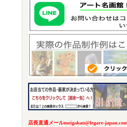
店長直通メールmeigakan@legare-japa