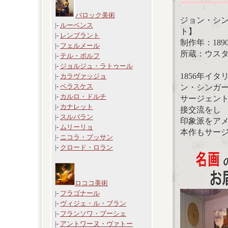
バロック美術
ジョン・シ
|-
ルーベンス
ト】
|-
レンブラント
制作年：189
|-
フェルメール
所蔵：ウス
|-
テル・ボルフ
|-
ジョルジュ・ラトゥール
1856年イ
|-
カラヴァッジョ
|-
ベラスケス
ン・シンガ
|-
カルロ・ドルチ
サージェン
|-
カナレット
接交流をし
|-
スルバラン
印象派をア
|-
ムリーリョ
本作もサー
|-
ニコラ・プッサン
|-
クロード・ロラン
ロココ美術
|-
フラゴナール
|-
ヴィジェ・ル・ブラン
|-
フランソワ・ブーシェ
|-
アントワーヌ・ヴァトー