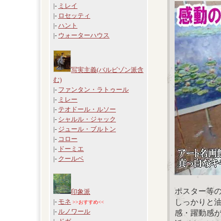
|-
ミレイ
|-
ロセッティ
|-
ハント
|-
ウォーターハウス
写実主義(バルビゾン派含
む)
|-
ファンタン・ラトゥール
|-
ミレー
|-
テオドール・ルソー
|-
シャルル・ジャック
|-
ジュール・ブルトン
|-
コロー
|-
ドーミエ
|-
クールベ
ポスター等
印象派
しっかりと
|-
モネ
>>おすすめ<<
|-
ルノワール
感・躍動感