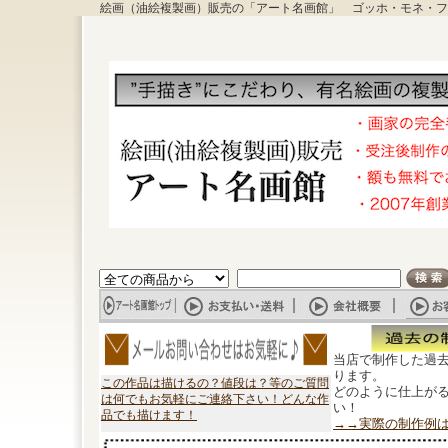
絵画（油絵複製画）販売の「アート名画館」 ゴッホ・モネ・フ
当店で制作した過
ります。
この作品は描けるの？値段は？等のご質問
どのように仕上が
は何でもお気軽にご連絡下さい！どんな作
い！
品でも描けます！
→→実際の制作例