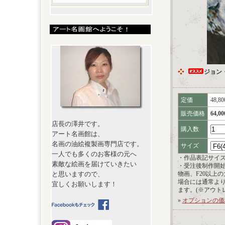
ジョン
定価
48,8
販売価格
64,0
店長の澤井です。
購入数
アート名画館は、
名画の油絵複製画専門店です。
サイズ
一人でも多くのお客様の元へ
・作品表記サイ
素敵な絵画を届けていきたい
・受注後制作開
と思いますので、
物画、F20以上
場合には通常よ
宜しくお願いします！
ます。(※アウト
»
オプションの価