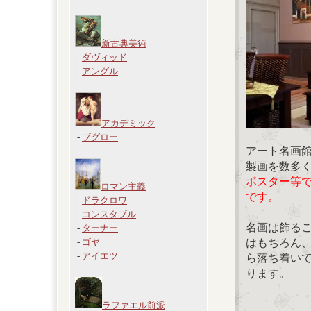
新古典美術
|-
ダヴィッド
|-
アングル
アカデミック
|-
ブグロー
アート名画
製画を数多
ポスター等
ロマン主義
です。
|-
ドラクロワ
|-
コンスタブル
名画は飾る
|-
ターナー
はもちろん
|-
ゴヤ
|-
アイエツ
ら落ち着い
ります。
ラファエル前派