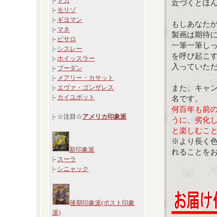
|-
ドガ
近づくとほ
|-
モリゾ
|-
ギヨマン
もしあなた
|-
マネ
製画は期待
|-
ピサロ
一筆一筆し
|-
シスレー
を呼び起こ
|-
ホイッスラー
入っていた
|-
ブーダン
|-
メアリー・カサット
また、キャ
|-
エヴァ・ゴンザレス
|-
カイユボット
名です。
何百年も前
|- ☆注目☆
アメリカ印象派
うに、劣化
と楽しむこ
※より長く
新印象派
れることを
|-
スーラ
|-
シニャック
後期印象派(ポスト印象
派)