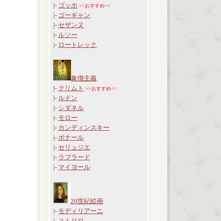
|-
ゴッホ
>>おすすめ<<
|-
ゴーギャン
|-
セザンヌ
|-
ルソー
|-
ロートレック
象徴主義
|-
クリムト
>>おすすめ<<
|-
ルドン
|-
シダネル
|-
モロー
|-
カンディンスキー
|-
ボナール
|-
セリュジエ
|-
ラプラード
|-
マイヨール
20世紀絵画
|-
モディリアーニ
|-
ユトリロ