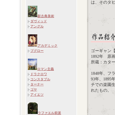
は、そのタ
新古典美術
|-
ダヴィッド
|-
アングル
アカデミック
ゴーギャン
|-
ブグロー
1892年 原画サ
所蔵：カタ
ロマン主義
1848年、
|-
ドラクロワ
93年、18
|-
コンスタブル
チでの楽園
|-
ターナー
|-
ゴヤ
れたもの。
|-
アイエツ
ラファエル前派