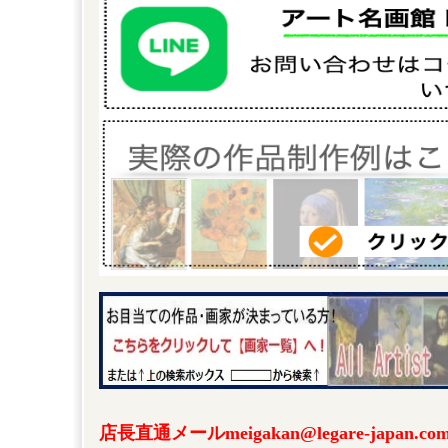
店長直通メールmeigakan@legare-japa