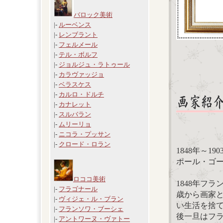
バロック美術
|-
ルーベンス
|-
レンブラント
|-
フェルメール
|-
テル・ボルフ
|-
ジョルジュ・ラトゥール
|-
カラヴァッジョ
|-
ベラスケス
|-
カルロ・ドルチ
|-
カナレット
|-
スルバラン
|-
ムリーリョ
|-
ニコラ・プッサン
|-
クロード・ロラン
1848年～1
ポール・ゴーギャン
ロココ美術
1848年フ
|-
フラゴナール
歳から画家と
|-
ヴィジェ・ル・ブラン
い生活を捨
|-
フランソワ・ブーシェ
後一旦はフラ
|-
アントワーヌ・ヴァトー