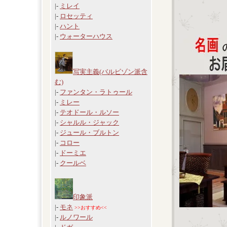
|-
ミレイ
|-
ロセッティ
|-
ハント
|-
ウォーターハウス
写実主義(バルビゾン派含
む)
|-
ファンタン・ラトゥール
|-
ミレー
|-
テオドール・ルソー
|-
シャルル・ジャック
|-
ジュール・ブルトン
|-
コロー
|-
ドーミエ
|-
クールベ
印象派
|-
モネ
>>おすすめ<<
|-
ルノワール