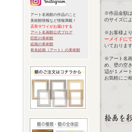
※作品金額
アート名画館の作品のこと
のサイズに
美術館情報など情報満載！
店長サワイがお届けする
※お客様よ
アート名画館公式ブログ
巨匠の美術館
ーメイドに
絵画の美術館
いておりま
有名絵画（アート）の美術館
※アート名
め、壁の空
辺が１メー
お気軽にご