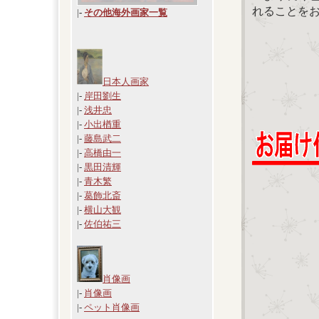
れることを
|
-
その他海外画家一覧
日本人画家
|-
岸田劉生
|-
浅井忠
|-
小出楢重
|-
藤島武二
|-
高橋由一
|-
黒田清輝
|-
青木繁
|-
葛飾北斎
|-
横山大観
|-
佐伯祐三
肖像画
|-
肖像画
|-
ペット肖像画