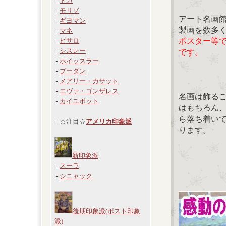
|-
ドガ
|-
モリゾ
アート名画
|-
ギヨマン
製画を数多
|-
マネ
ポスター等
|-
ピサロ
|-
シスレー
です。
|-
ホイッスラー
|-
ブーダン
|-
メアリー・カサット
|-
エヴァ・ゴンザレス
名画は飾る
|-
カイユボット
はもちろん
ら落ち着い
|- ☆注目☆
アメリカ印象派
ります。
新印象派
|-
スーラ
|-
シニャック
後期印象派(ポスト印象
派)