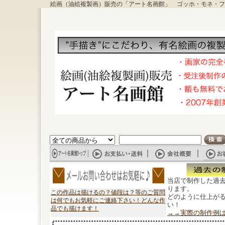
絵画（油絵複製画）販売の「アート名画館」 ゴッホ・モネ・フ
当店で制作した過
ります。
この作品は描けるの？値段は？等のご質問
どのように仕上が
は何でもお気軽にご連絡下さい！どんな作
い！
品でも描けます！
→→実際の制作例