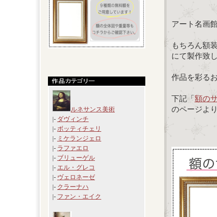
アート名画
もちろん額
にて製作致
作品を彩る
下記「
額の
のページよ
ルネサンス美術
|-
ダヴィンチ
|-
ボッティチェリ
|-
ミケランジェロ
|-
ラファエロ
|-
ブリューゲル
|-
エル・グレコ
|-
ヴェロネーゼ
|-
クラーナハ
|-
ファン・エイク