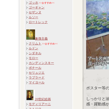
|-
ゴッホ
>>おすすめ<<
|-
ゴーギャン
|-
セザンヌ
|-
ルソー
|-
ロートレック
象徴主義
|-
クリムト
>>おすすめ<<
|-
ルドン
|-
シダネル
|-
モロー
|-
カンディンスキー
|-
ボナール
|-
セリュジエ
|-
ラプラード
|-
マイヨール
ポスター等
しっかりと
20世紀絵画
感・躍動感
|-
モディリアーニ
|-
ユトリロ