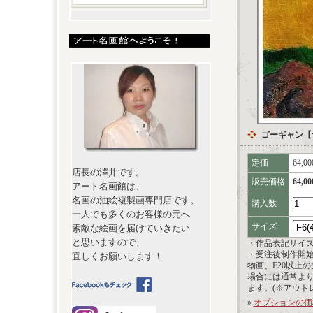
ゴーギャン【
定価
64,0
店長の澤井です。
販売価格
64,0
アート名画館は、
名画の油絵複製画専門店です。
購入数
一人でも多くのお客様の元へ
サイズ
素敵な絵画を届けていきたい
と思いますので、
・作品表記サイ
・受注後制作開
宜しくお願いします！
物画、F20以上
場合には通常よ
ます。(※アウト
»
オプションの価