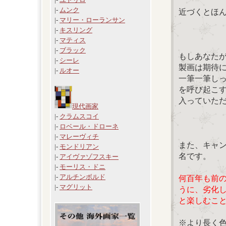
|-
ムンク
近づくとほ
|-
マリー・ローランサン
|-
キスリング
|-
マティス
|-
ブラック
もしあなた
|-
シーレ
製画は期待
|-
ルオー
一筆一筆し
を呼び起こ
入っていた
現代画家
|-
クラムスコイ
|-
ロベール・ドローネ
|-
マレーヴィチ
また、キャ
|-
モンドリアン
名です。
|-
アイヴァゾフスキー
|-
モーリス・ドニ
|-
アルチンボルド
何百年も前
|-
マグリット
うに、劣化
と楽しむこ
※より長く