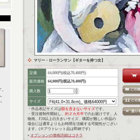
マリー・ローランサン【ギターを持つ女】
定価
64,000円(税込70,400円)
販売価格
64,000円(税込70,400円)
す。
購入数
へ
サイズ
い
・作品表記サイズは
額を含まないサイズ
です。
・受注後制作開始し、
約２カ月半
でのお届けです。人
物画、F20以上の大きいサイズ、構図が難しい作品の
場合には通常よりもお時間を頂戴する可能性がござい
ます。(※アウトレット品は即納です)
»
オプションの価格詳細はコチラ