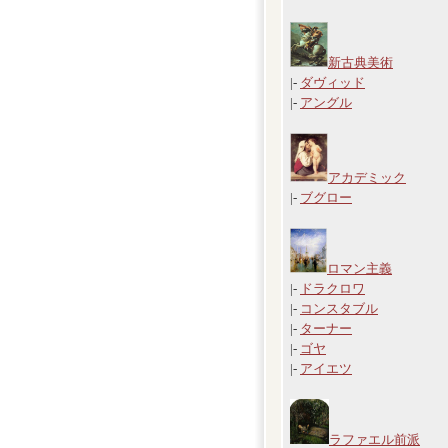
新古典美術
|-
ダヴィッド
|-
アングル
アカデミック
|-
ブグロー
ロマン主義
|-
ドラクロワ
|-
コンスタブル
|-
ターナー
|-
ゴヤ
|-
アイエツ
ラファエル前派