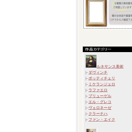
ルネサンス美術
|-
ダヴィンチ
|-
ボッティチェリ
|-
ミケランジェロ
|-
ラファエロ
|-
ブリューゲル
|-
エル・グレコ
|-
ヴェロネーゼ
|-
クラーナハ
|-
ファン・エイク