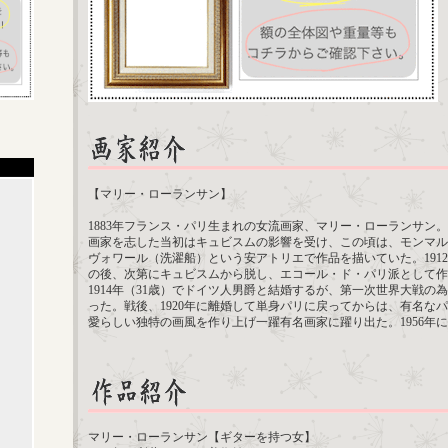
【マリー・ローランサン】
1883年フランス・パリ生まれの女流画家、マリー・ローランサン。
画家を志した当初はキュビスムの影響を受け、この頃は、モンマル
ヴォワール（洗濯船）という安アトリエで作品を描いていた。191
の後、次第にキュビスムから脱し、エコール・ド・パリ派として作
1914年（31歳）でドイツ人男爵と結婚するが、第一次世界大戦の
った。戦後、1920年に離婚して単身パリに戻ってからは、有名な
愛らしい独特の画風を作り上げ一躍有名画家に躍り出た。1956年
マリー・ローランサン【ギターを持つ女】