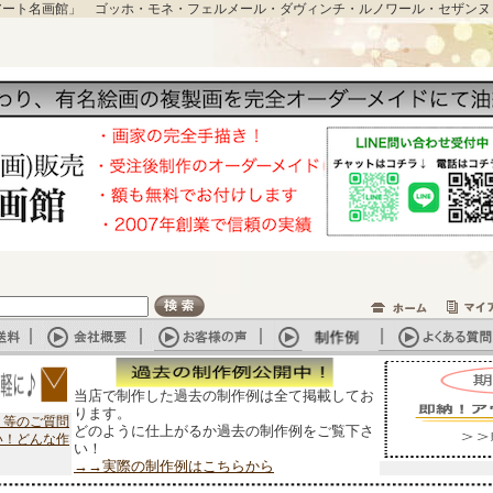
アート名画館」 ゴッホ・モネ・フェルメール・ダヴィンチ・ルノワール・セザンヌ
当店で制作した過去の制作例は全て掲載してお
ります。
？等のご質問
どのように仕上がるか過去の制作例をご覧下さ
い！どんな作
い！
→→実際の制作例はこちらから