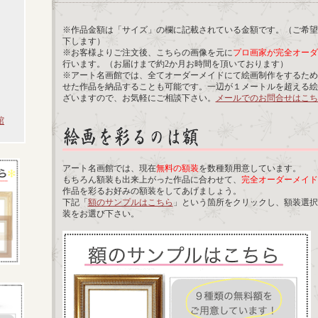
※作品金額は「サイズ」の欄に記載されている金額です。（ご希望
下します）
※お客様よりご注文後、こちらの画像を元に
プロ画家が完全オーダ
行います。（お届けまで約2か月お時間を頂いております）
※アート名画館では、全てオーダーメイドにて絵画制作をするため
せた作品を納品することも可能です。一辺が１メートルを超える絵
ざいますので、お気軽にご相談下さい。
メールでのお問合せはこち
館
アート名画館では、現在
無料の額装
を数種類用意しています。
もちろん額装も出来上がった作品に合わせて、
完全オーダーメイド
作品を彩るお好みの額装をしてあげましょう。
下記「
額のサンプルはこちら
」という箇所をクリックし、額装選択
装をお選び下さい。