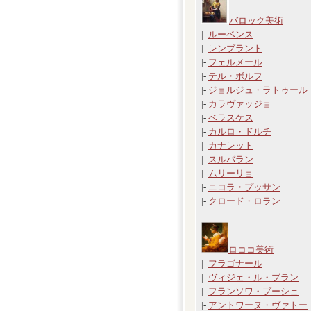
バロック美術
|-
ルーベンス
|-
レンブラント
|-
フェルメール
|-
テル・ボルフ
|-
ジョルジュ・ラトゥール
|-
カラヴァッジョ
|-
ベラスケス
|-
カルロ・ドルチ
|-
カナレット
|-
スルバラン
|-
ムリーリョ
|-
ニコラ・プッサン
|-
クロード・ロラン
ロココ美術
|-
フラゴナール
|-
ヴィジェ・ル・ブラン
|-
フランソワ・ブーシェ
|-
アントワーヌ・ヴァトー