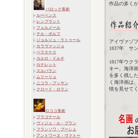
作品の多く
バロック美術
|-
ルーベンス
|-
レンブラント
|-
フェルメール
|-
テル・ボルフ
|-
ジョルジュ・ラトゥール
アイヴァゾフスキー
|-
カラヴァッジョ
1837年 
|-
ベラスケス
|-
カルロ・ドルチ
1817年ウ
|-
カナレット
キー。海洋画
|-
スルバラン
を多く残し
|-
ムリーリョ
く海洋画は
|-
ニコラ・プッサン
情を見せて
|-
クロード・ロラン
ロココ美術
|-
フラゴナール
|-
ヴィジェ・ル・ブラン
|-
フランソワ・ブーシェ
|-
アントワーヌ・ヴァトー