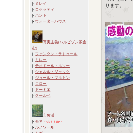
|-
ミレイ
ります。
|-
ロセッティ
|-
ハント
|-
ウォーターハウス
写実主義(バルビゾン派含
む)
|-
ファンタン・ラトゥール
|-
ミレー
|-
テオドール・ルソー
|-
シャルル・ジャック
|-
ジュール・ブルトン
|-
コロー
|-
ドーミエ
|-
クールベ
印象派
|-
モネ
>>おすすめ<<
|-
ルノワール