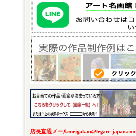
店長直通メールmeigakan@legare-japa