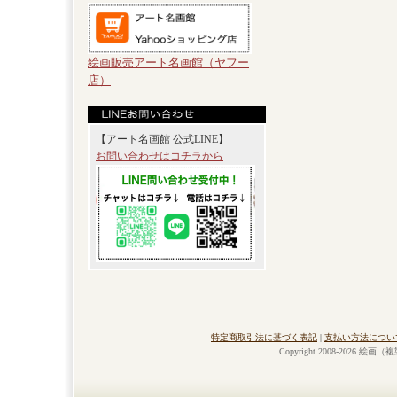
絵画販売アート名画館（ヤフー
店）
【アート名画館 公式LINE】
お問い合わせはコチラから
特定商取引法に基づく表記
|
支払い方法につい
Copyright 2008-2026 絵画