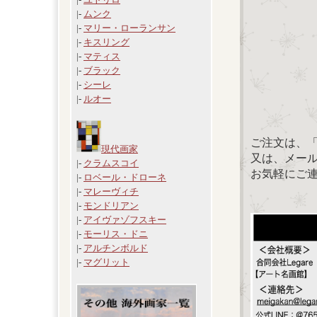
|-
ムンク
|-
マリー・ローランサン
|-
キスリング
|-
マティス
|-
ブラック
|-
シーレ
|-
ルオー
ご注文は、
現代画家
又は、メール：「
|-
クラムスコイ
お気軽にご
|-
ロベール・ドローネ
|-
マレーヴィチ
|-
モンドリアン
|-
アイヴァゾフスキー
|-
モーリス・ドニ
|-
アルチンボルド
|-
マグリット