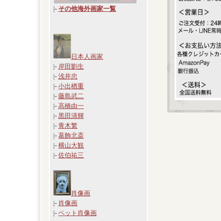
|
-
その他海外画家一覧
日本人画家
|-
岸田劉生
|-
浅井忠
|-
小出楢重
|-
藤島武二
|-
高橋由一
|-
黒田清輝
|-
青木繁
|-
葛飾北斎
|-
横山大観
|-
佐伯祐三
肖像画
|-
肖像画
|-
ペット肖像画