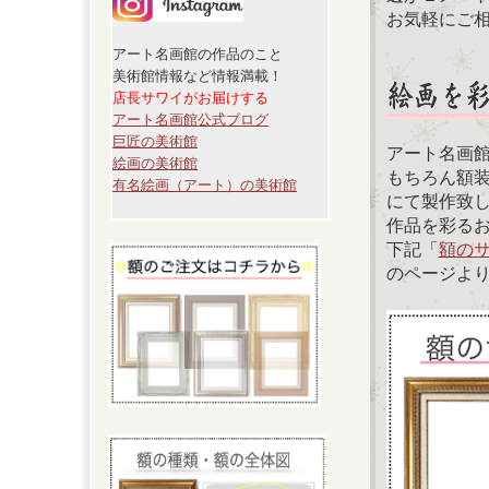
お気軽にご
アート名画館の作品のこと
美術館情報など情報満載！
店長サワイがお届けする
アート名画館公式ブログ
巨匠の美術館
アート名画
絵画の美術館
もちろん額
有名絵画（アート）の美術館
にて製作致
作品を彩る
下記「
額の
のページよ