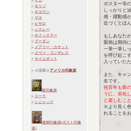
|-
ドガ
ポスター等
|-
モリゾ
しっかりと
|-
ギヨマン
感・躍動感
|-
マネ
近づくとほ
|-
ピサロ
|-
シスレー
|-
ホイッスラー
もしあなた
|-
ブーダン
製画は期待
|-
メアリー・カサット
一筆一筆し
|-
エヴァ・ゴンザレス
を呼び起こ
|-
カイユボット
入っていた
|- ☆注目☆
アメリカ印象派
また、キャ
名です。
何百年も前
新印象派
うに、劣化
|-
スーラ
と楽しむこ
|-
シニャック
※より長く
れることを
後期印象派(ポスト印象
派)