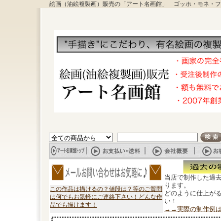
絵画（油絵複製画）販売の「アート名画館」 ゴッホ・モネ・フ
当店で制作した過
ります。
この作品は描けるの？値段は？等のご質問
どのように仕上が
は何でもお気軽にご連絡下さい！どんな作
い！
品でも描けます！
→→実際の制作例