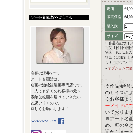
定価
64,0
販売価格
64,0
購入数
サイズ
・作品表記サイ
・受注後制作開
物画、F20以上
場合には通常よ
ます。(※アウト
»
オプションの価
店長の澤井です。
アート名画館は、
名画の油絵複製画専門店です。
※作品金額
一人でも多くのお客様の元へ
のサイズに
素敵な絵画を届けていきたい
※お客様よ
と思いますので、
ーメイドに
宜しくお願いします！
いておりま
※アート名
め、壁の空
辺が１メー