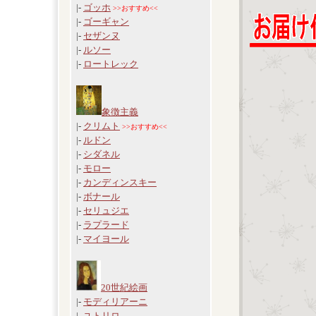
|-
ゴッホ
>>おすすめ<<
|-
ゴーギャン
|-
セザンヌ
|-
ルソー
|-
ロートレック
象徴主義
|-
クリムト
>>おすすめ<<
|-
ルドン
|-
シダネル
|-
モロー
|-
カンディンスキー
|-
ボナール
|-
セリュジエ
|-
ラプラード
|-
マイヨール
20世紀絵画
|-
モディリアーニ
|-
ユトリロ