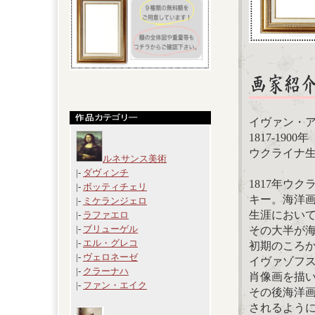
イヴァン・アイヴ
1817-1900年
ウクライナ
ルネサンス美術
|-
ダヴィンチ
1817年ウ
|-
ボッティチェリ
キー。海洋
|-
ミケランジェロ
生涯において
|-
ラファエロ
|-
ブリューゲル
その大半が
|-
エル・グレコ
初期のころ
|-
ヴェロネーゼ
イヴァゾフ
|-
クラーナハ
肖像画を描
|-
ファン・エイク
その後海洋
されるよう