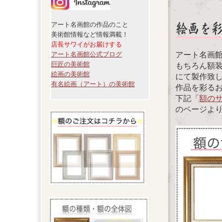
アート名画館の作品のこと
美術館情報など情報満載！
店長サワイがお届けする
アート名画
アート名画館公式ブログ
巨匠の美術館
もちろん額
絵画の美術館
にて製作致
有名絵画（アート）の美術館
作品を彩る
下記「
額の
のページよ