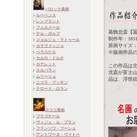
バロック美術
|-
ルーベンス
|-
レンブラント
|-
フェルメール
葛飾北斎【冨
|-
テル・ボルフ
制作年：183
|-
ジョルジュ・ラトゥール
原画サイズ：24
|-
カラヴァッジョ
※版画作品
|-
ベラスケス
|-
カルロ・ドルチ
|-
カナレット
この作品は
|-
スルバラン
北斎が富士
|-
ムリーリョ
品は、浮世
|-
ニコラ・プッサン
|-
クロード・ロラン
ロココ美術
|-
フラゴナール
|-
ヴィジェ・ル・ブラン
|-
フランソワ・ブーシェ
|-
アントワーヌ・ヴァトー