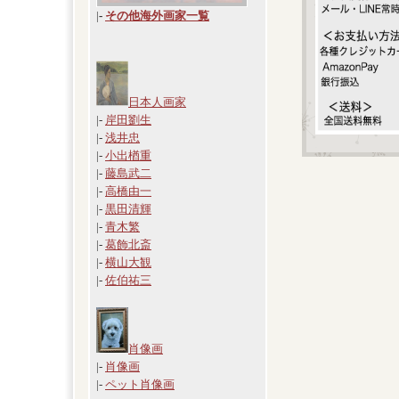
|
-
その他海外画家一覧
日本人画家
|-
岸田劉生
|-
浅井忠
|-
小出楢重
|-
藤島武二
|-
高橋由一
|-
黒田清輝
|-
青木繁
|-
葛飾北斎
|-
横山大観
|-
佐伯祐三
肖像画
|-
肖像画
|-
ペット肖像画