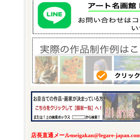
店長直通メールmeigakan@legare-japa