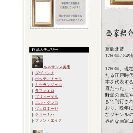
葛飾北斎
1760年-1849
ルネサンス美術
1760年、
|-
ダヴィンチ
たる江戸時
|-
ボッティチェリ
本を代表す
|-
ミケランジェロ
庭だった。1
|-
ラファエロ
野派の画法
|-
ブリューゲル
ぎて刊行さ
|-
エル・グレコ
おり、晩年
|-
ヴェロネーゼ
なジャンルの
|-
クラーナハ
|-
ファン・エイク
界的な画家