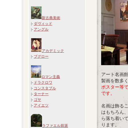
新古典美術
|-
ダヴィッド
|-
アングル
アカデミック
|-
ブグロー
アート名画
ロマン主義
製画を数多
|-
ドラクロワ
ポスター等
|-
コンスタブル
です。
|-
ターナー
|-
ゴヤ
|-
アイエツ
名画は飾る
はもちろん
ら落ち着い
ります。
ラファエル前派