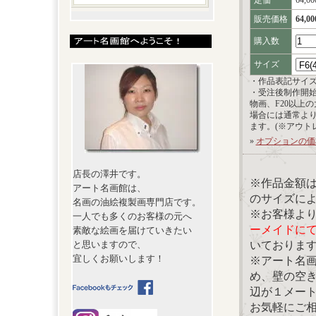
定価
64,0
販売価格
64,0
購入数
サイズ
・作品表記サイ
・受注後制作開
物画、F20以上
場合には通常よ
ます。(※アウト
»
オプションの価
店長の澤井です。
※作品金額
アート名画館は、
のサイズに
名画の油絵複製画専門店です。
※お客様よ
一人でも多くのお客様の元へ
ーメイドに
素敵な絵画を届けていきたい
いておりま
と思いますので、
宜しくお願いします！
※アート名
め、壁の空
辺が１メー
お気軽にご