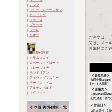
|-
ムンク
|-
マリー・ローランサン
|-
キスリング
|-
マティス
|-
ブラック
|-
シーレ
|-
ルオー
ご注文は、
又は、メール：「
お気軽にご
現代画家
|-
クラムスコイ
|-
ロベール・ドローネ
|-
マレーヴィチ
|-
モンドリアン
|-
アイヴァゾフスキー
|-
モーリス・ドニ
|-
アルチンボルド
|-
マグリット