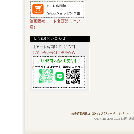
絵画販売アート名画館（ヤフー
店）
【アート名画館 公式LINE】
お問い合わせはコチラから
特定商取引法に基づく表記
|
支払い方法につい
Copyright 2008-2026 絵画