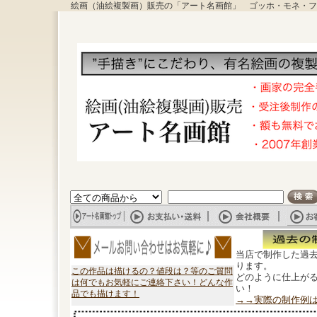
絵画（油絵複製画）販売の「アート名画館」 ゴッホ・モネ・フ
当店で制作した過
ります。
この作品は描けるの？値段は？等のご質問
どのように仕上が
は何でもお気軽にご連絡下さい！どんな作
い！
品でも描けます！
→→実際の制作例