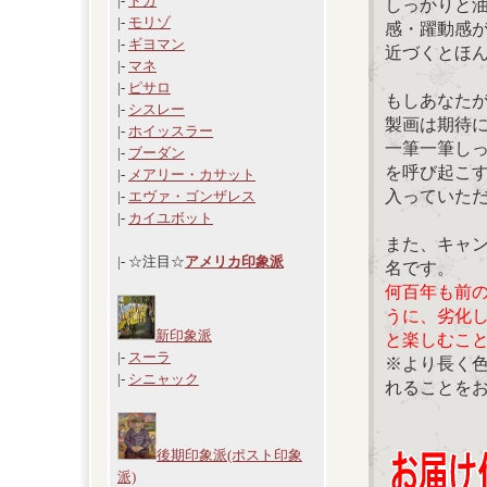
|-
ドガ
しっかりと
|-
モリゾ
感・躍動感
|-
ギヨマン
近づくとほ
|-
マネ
|-
ピサロ
もしあなた
|-
シスレー
製画は期待
|-
ホイッスラー
一筆一筆し
|-
ブーダン
を呼び起こ
|-
メアリー・カサット
入っていた
|-
エヴァ・ゴンザレス
|-
カイユボット
また、キャ
|- ☆注目☆
アメリカ印象派
名です。
何百年も前
うに、劣化
新印象派
と楽しむこ
|-
スーラ
※より長く
|-
シニャック
れることを
後期印象派(ポスト印象
派)