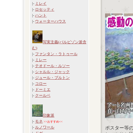
|-
ミレイ
|-
ロセッティ
|-
ハント
|-
ウォーターハウス
写実主義(バルビゾン派含
む)
|-
ファンタン・ラトゥール
|-
ミレー
|-
テオドール・ルソー
|-
シャルル・ジャック
|-
ジュール・ブルトン
|-
コロー
|-
ドーミエ
|-
クールベ
印象派
|-
モネ
>>おすすめ<<
|-
ルノワール
ポスター等