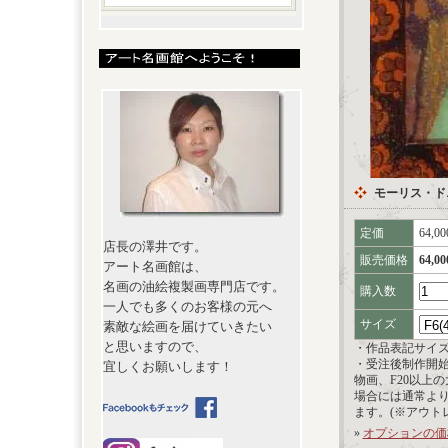
モーリス・ドニ【
定価
64,0
店長の澤井です。
販売価格
64,0
アート名画館は、
名画の油絵複製画専門店です。
購入数
一人でも多くのお客様の元へ
サイズ
素敵な絵画を届けていきたい
と思いますので、
・作品表記サイ
・受注後制作開
宜しくお願いします！
物画、F20以上
場合には通常よ
ます。(※アウト
»
オプションの価