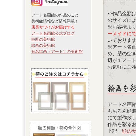
※作品金額
アート名画館の作品のこと
のサイズに
美術館情報など情報満載！
※お客様よ
店長サワイがお届けする
ーメイドに
アート名画館公式ブログ
巨匠の美術館
いておりま
絵画の美術館
※アート名
有名絵画（アート）の美術館
め、壁の空
辺が１メー
お気軽にご
アート名画
もちろん額
にて製作致
作品を彩る
下記「
額の