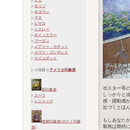
|-
ドガ
|-
モリゾ
|-
ギヨマン
|-
マネ
|-
ピサロ
|-
シスレー
|-
ホイッスラー
|-
ブーダン
|-
メアリー・カサット
|-
エヴァ・ゴンザレス
|-
カイユボット
|- ☆注目☆
アメリカ印象派
ポスター等
新印象派
しっかりと
|-
スーラ
感・躍動感
|-
シニャック
近づくとほ
もしあなた
後期印象派(ポスト印象
製画は期待
派)