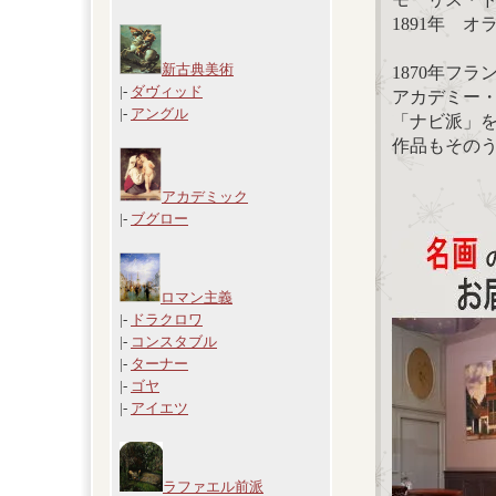
1891年 
新古典美術
1870年フ
|-
ダヴィッド
アカデミー
|-
アングル
「ナビ派」
作品もその
アカデミック
|-
ブグロー
ロマン主義
|-
ドラクロワ
|-
コンスタブル
|-
ターナー
|-
ゴヤ
|-
アイエツ
ラファエル前派