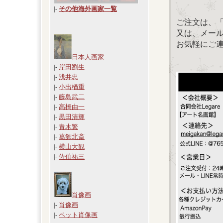
|
-
その他海外画家一覧
ご注文は、
又は、メール：「
お気軽にご
日本人画家
|-
岸田劉生
|-
浅井忠
|-
小出楢重
|-
藤島武二
|-
高橋由一
|-
黒田清輝
|-
青木繁
|-
葛飾北斎
|-
横山大観
|-
佐伯祐三
肖像画
|-
肖像画
|-
ペット肖像画