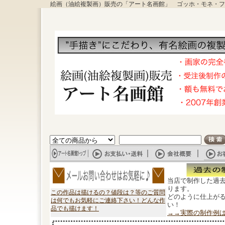
絵画（油絵複製画）販売の「アート名画館」 ゴッホ・モネ・フ
当店で制作した過
ります。
この作品は描けるの？値段は？等のご質問
どのように仕上が
は何でもお気軽にご連絡下さい！どんな作
い！
品でも描けます！
→→実際の制作例