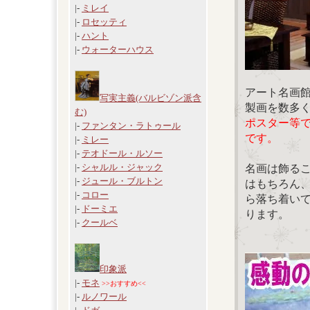
|-
ミレイ
|-
ロセッティ
|-
ハント
|-
ウォーターハウス
アート名画
写実主義(バルビゾン派含
製画を数多
む)
ポスター等
|-
ファンタン・ラトゥール
です。
|-
ミレー
|-
テオドール・ルソー
|-
シャルル・ジャック
名画は飾る
|-
ジュール・ブルトン
はもちろん
|-
コロー
ら落ち着い
|-
ドーミエ
ります。
|-
クールベ
印象派
|-
モネ
>>おすすめ<<
|-
ルノワール