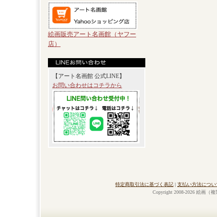
絵画販売アート名画館（ヤフー
店）
【アート名画館 公式LINE】
お問い合わせはコチラから
特定商取引法に基づく表記
|
支払い方法につい
Copyright 2008-2026 絵画