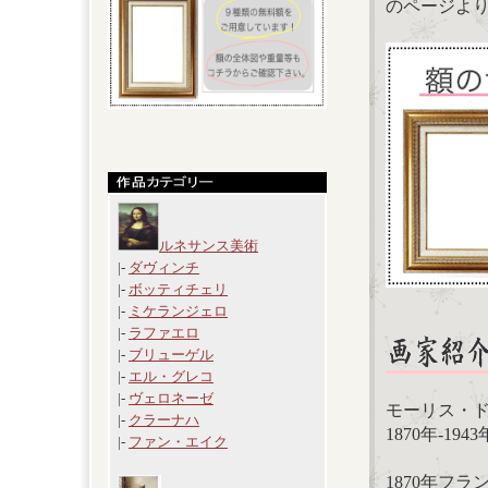
のページよ
ルネサンス美術
|-
ダヴィンチ
|-
ボッティチェリ
|-
ミケランジェロ
|-
ラファエロ
|-
ブリューゲル
|-
エル・グレコ
|-
ヴェロネーゼ
モーリス・ドニ（
|-
クラーナハ
1870年-1
|-
ファン・エイク
1870年フ