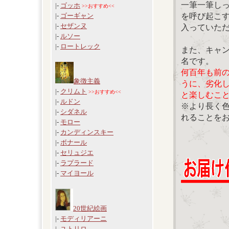
一筆一筆し
|-
ゴッホ
>>おすすめ<<
を呼び起こ
|-
ゴーギャン
|-
セザンヌ
入っていた
|-
ルソー
|-
ロートレック
また、キャ
名です。
何百年も前
象徴主義
うに、劣化
|-
クリムト
>>おすすめ<<
と楽しむこ
|-
ルドン
※より長く
|-
シダネル
れることを
|-
モロー
|-
カンディンスキー
|-
ボナール
|-
セリュジエ
|-
ラプラード
|-
マイヨール
20世紀絵画
|-
モディリアーニ
|-
ユトリロ