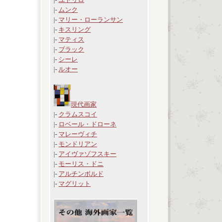
|-
ムンク
|-
マリー・ローランサン
|-
キスリング
|-
マティス
|-
ブラック
|-
シーレ
|-
ルオー
現代画家
|-
クラムスコイ
|-
ロベール・ドローネ
|-
マレーヴィチ
|-
モンドリアン
|-
アイヴァゾフスキー
|-
モーリス・ドニ
|-
アルチンボルド
|-
マグリット