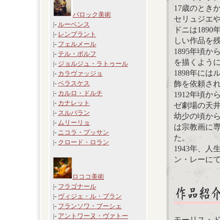
17歳のとき
バロック美術
セリュジエ
|-
ルーベンス
ドニは189
|-
レンブラント
しい作品を
|-
フェルメール
1895年頃
|-
テル・ボルフ
を描くよう
|-
ジョルジュ・ラトゥール
1898年に
|-
カラヴァッジョ
飾を依頼さ
|-
ベラスケス
|-
カルロ・ドルチ
1912年頃
|-
カナレット
ゼ劇場の天
|-
スルバラン
幼少の頃から
|-
ムリーリョ
は宗教画に
|-
ニコラ・プッサン
た。
|-
クロード・ロラン
1943年、
ン・レーに
ロココ美術
|-
フラゴナール
|-
ヴィジェ・ル・ブラン
|-
フランソワ・ブーシェ
|-
アントワーヌ・ヴァトー
モーリス・ドニ【T