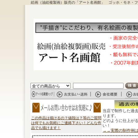
絵画（油絵複製画）販売の「アート名画館」 ゴッホ・モネ・フ
当店で制作した過
ります。
この作品は描けるの？値段は？等のご質問
どのように仕上が
は何でもお気軽にご連絡下さい！どんな作
い！
品でも描けます！
→→実際の制作例