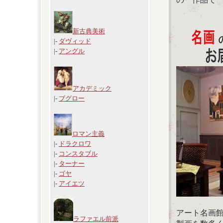
新古典美術
|-
ダヴィッド
|-
アングル
アカデミック
|-
ブグロー
ロマン主義
|-
ドラクロワ
|-
コンスタブル
|-
ターナー
|-
ゴヤ
|-
アイエツ
アート名画
ラファエル前派