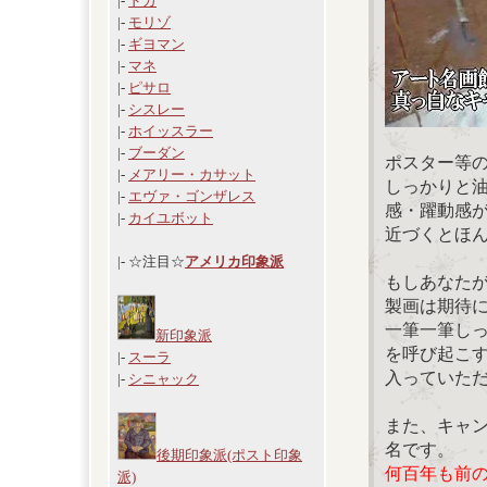
|-
ドガ
|-
モリゾ
|-
ギヨマン
|-
マネ
|-
ピサロ
|-
シスレー
|-
ホイッスラー
|-
ブーダン
ポスター等
|-
メアリー・カサット
しっかりと
|-
エヴァ・ゴンザレス
感・躍動感
|-
カイユボット
近づくとほ
|- ☆注目☆
アメリカ印象派
もしあなた
製画は期待
一筆一筆し
新印象派
を呼び起こ
|-
スーラ
入っていた
|-
シニャック
また、キャ
名です。
後期印象派(ポスト印象
何百年も前
派)