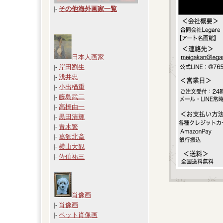
|
-
その他海外画家一覧
日本人画家
|-
岸田劉生
|-
浅井忠
|-
小出楢重
|-
藤島武二
|-
高橋由一
|-
黒田清輝
|-
青木繁
|-
葛飾北斎
|-
横山大観
|-
佐伯祐三
肖像画
|-
肖像画
|-
ペット肖像画