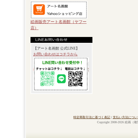
絵画販売アート名画館（ヤフー
店）
【アート名画館 公式LINE】
お問い合わせはコチラから
特定商取引法に基づく表記
|
支払い方法につい
Copyright 2008-2026 絵画