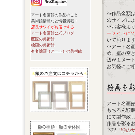
※作品金額
アート名画館の作品のこと
のサイズに
美術館情報など情報満載！
※お客様よ
店長サワイがお届けする
ーメイドに
アート名画館公式ブログ
巨匠の美術館
いておりま
絵画の美術館
※アート名
有名絵画（アート）の美術館
め、壁の空
辺が１メー
お気軽にご
アート名画
もちろん額
にて製作致
作品を彩る
下記「
額の