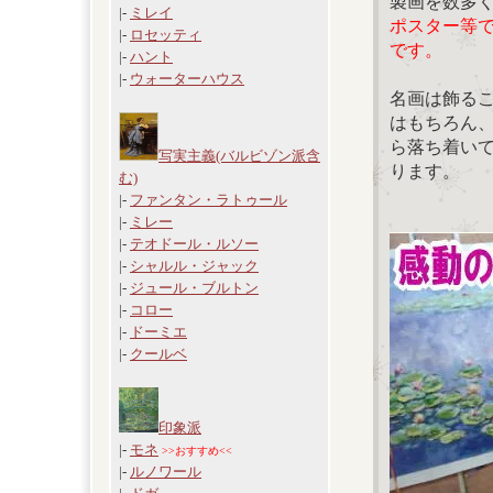
製画を数多
|-
ミレイ
ポスター等
|-
ロセッティ
です。
|-
ハント
|-
ウォーターハウス
名画は飾る
はもちろん
ら落ち着い
写実主義(バルビゾン派含
ります。
む)
|-
ファンタン・ラトゥール
|-
ミレー
|-
テオドール・ルソー
|-
シャルル・ジャック
|-
ジュール・ブルトン
|-
コロー
|-
ドーミエ
|-
クールベ
印象派
|-
モネ
>>おすすめ<<
|-
ルノワール