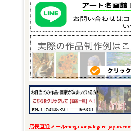
店長直通メールmeigakan@legare-japa