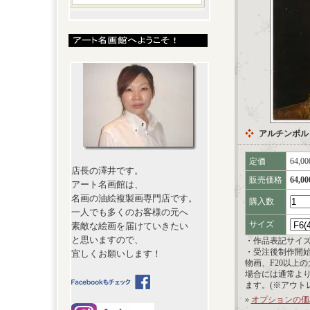
アルチンボル
定価
64,0
店長の澤井です。
販売価格
64,0
アート名画館は、
名画の油絵複製画専門店です。
購入数
一人でも多くのお客様の元へ
サイズ
素敵な絵画を届けていきたい
と思いますので、
・作品表記サイ
・受注後制作開
宜しくお願いします！
物画、F20以上
場合には通常よ
ます。(※アウト
»
オプションの価