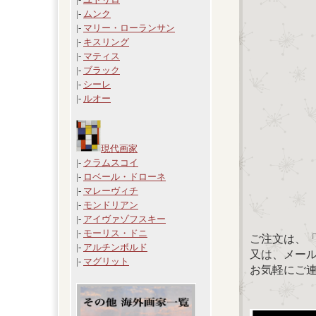
|-
ムンク
|-
マリー・ローランサン
|-
キスリング
|-
マティス
|-
ブラック
|-
シーレ
|-
ルオー
現代画家
|-
クラムスコイ
|-
ロベール・ドローネ
|-
マレーヴィチ
|-
モンドリアン
|-
アイヴァゾフスキー
|-
モーリス・ドニ
ご注文は、
|-
アルチンボルド
又は、メール：「
|-
マグリット
お気軽にご