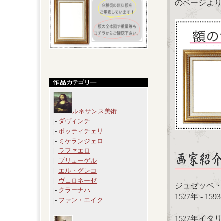
のページよ
ルネサンス美術
|-
ダヴィンチ
|-
ボッティチェリ
|-
ミケランジェロ
|-
ラファエロ
|-
ブリューゲル
|-
エル・グレコ
|-
ヴェロネーゼ
ジュゼッペ・アル
|-
クラーナハ
1527年 - 1
|-
ファン・エイク
1527年イ