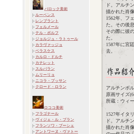
ド。アルチ
バロック美術
描かれた肖
|-
ルーベンス
1562年、
|-
レンブラント
た。その後
|-
フェルメール
その際に彼
|-
テル・ボルフ
た。
|-
ジョルジュ・ラトゥール
1587年に
|-
カラヴァッジョ
去。
|-
ベラスケス
|-
カルロ・ドルチ
|-
カナレット
|-
スルバラン
|-
ムリーリョ
|-
ニコラ・プッサン
|-
クロード・ロラン
アルチンボ
原画サイズ(66.
所蔵：ウィ
ロココ美術
|-
フラゴナール
1527年イ
|-
ヴィジェ・ル・ブラン
ド。アルチ
|-
フランソワ・ブーシェ
描かれた肖
|-
アントワーヌ・ヴァトー
の一作品で