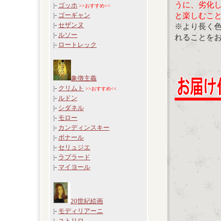
うに、劣化
|-
ゴッホ
>>おすすめ<<
と楽しむこ
|-
ゴーギャン
|-
セザンヌ
※より長く
|-
ルソー
れることを
|-
ロートレック
象徴主義
|-
クリムト
>>おすすめ<<
|-
ルドン
|-
シダネル
|-
モロー
|-
カンディンスキー
|-
ボナール
|-
セリュジエ
|-
ラプラード
|-
マイヨール
20世紀絵画
|-
モディリアーニ
|-
ユトリロ