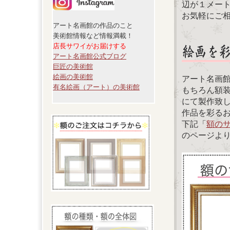
辺が１メー
お気軽にご
アート名画館の作品のこと
美術館情報など情報満載！
店長サワイがお届けする
アート名画館公式ブログ
巨匠の美術館
絵画の美術館
アート名画
有名絵画（アート）の美術館
もちろん額
にて製作致
作品を彩る
下記「
額の
のページよ