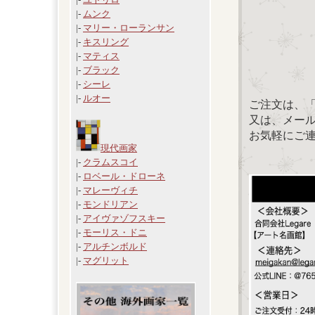
|-
ムンク
|-
マリー・ローランサン
|-
キスリング
|-
マティス
|-
ブラック
|-
シーレ
|-
ルオー
ご注文は、
又は、メール：「
お気軽にご
現代画家
|-
クラムスコイ
|-
ロベール・ドローネ
|-
マレーヴィチ
|-
モンドリアン
|-
アイヴァゾフスキー
|-
モーリス・ドニ
|-
アルチンボルド
|-
マグリット