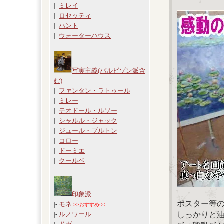
|-
ミレイ
|-
ロセッティ
|-
ハント
|-
ウォーターハウス
写実主義(バルビゾン派含
む)
|-
ファンタン・ラトゥール
|-
ミレー
|-
テオドール・ルソー
|-
シャルル・ジャック
|-
ジュール・ブルトン
|-
コロー
|-
ドーミエ
|-
クールベ
印象派
ポスター等
|-
モネ
>>おすすめ<<
しっかりと
|-
ルノワール