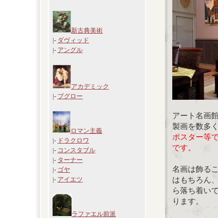
新古典美術
|-
ダヴィッド
|-
アングル
アカデミック
|-
ブグロー
アート名画
製画を数多
ロマン主義
ポスター等
|-
ドラクロワ
です。
|-
コンスタブル
|-
ターナー
名画は飾る
|-
ゴヤ
はもちろん
|-
アイエツ
ら落ち着い
ります。
ラファエル前派