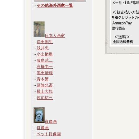
|
-
その他海外画家一覧
日本人画家
|-
岸田劉生
|-
浅井忠
|-
小出楢重
|-
藤島武二
|-
高橋由一
|-
黒田清輝
|-
青木繁
|-
葛飾北斎
|-
横山大観
|-
佐伯祐三
肖像画
|-
肖像画
|-
ペット肖像画