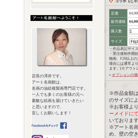
ゴッホ【じゃ
定価
64,0
販売価格
64,0
購入数
サイズ
・作品表記サイ
・受注後制作開
物画、F20以上
場合には通常よ
ます。(※アウト
»
オプションの価
店長の澤井です。
アート名画館は、
名画の油絵複製画専門店です。
※作品金額
一人でも多くのお客様の元へ
のサイズに
素敵な絵画を届けていきたい
※お客様よ
と思いますので、
宜しくお願いします！
ーメイドに
いておりま
※アート名
め、壁の空