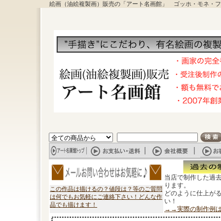
絵画（油絵複製画）販売の「アート名画館」 ゴッホ・モネ・フ
当店で制作した過
ります。
この作品は描けるの？値段は？等のご質問
どのように仕上が
は何でもお気軽にご連絡下さい！どんな作
い！
品でも描けます！
→→実際の制作例