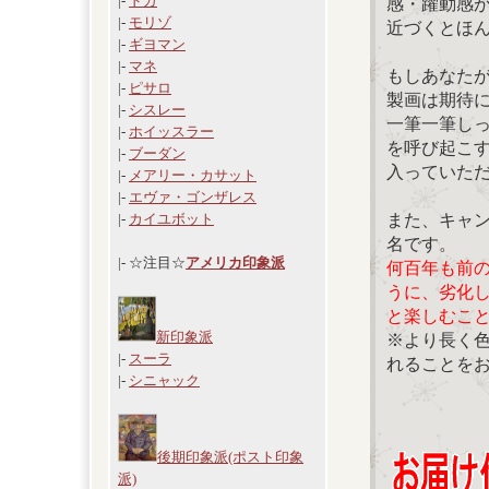
|-
ドガ
感・躍動感
|-
モリゾ
近づくとほ
|-
ギヨマン
|-
マネ
もしあなた
|-
ピサロ
製画は期待
|-
シスレー
一筆一筆し
|-
ホイッスラー
を呼び起こ
|-
ブーダン
入っていた
|-
メアリー・カサット
|-
エヴァ・ゴンザレス
また、キャ
|-
カイユボット
名です。
|- ☆注目☆
アメリカ印象派
何百年も前
うに、劣化
と楽しむこ
新印象派
※より長く
|-
スーラ
れることを
|-
シニャック
後期印象派(ポスト印象
派)