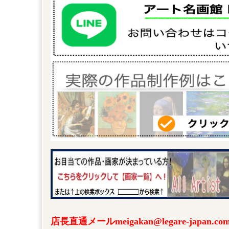
店長直通メールmeigakan@legare-japa