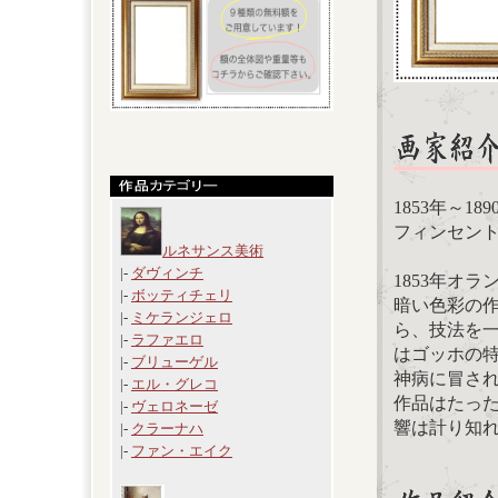
1853年～1
フィンセント・フ
ルネサンス美術
|-
ダヴィンチ
1853年オ
|-
ボッティチェリ
暗い色彩の
|-
ミケランジェロ
ら、技法を
|-
ラファエロ
はゴッホの
|-
ブリューゲル
神病に冒さ
|-
エル・グレコ
作品はたっ
|-
ヴェロネーゼ
響は計り知
|-
クラーナハ
|-
ファン・エイク