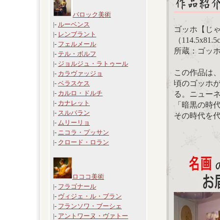
バロック美術
|-
ルーベンス
ゴッホ【じゃ
|-
レンブラント
（114.5x81.5
|-
フェルメール
所蔵：ゴッ
|-
テル・ボルフ
|-
ジョルジュ・ラトゥール
この作品は、
|-
カラヴァッジョ
頃のゴッホ
|-
ベラスケス
|-
カルロ・ドルチ
る。ニュー
|-
カナレット
「暗黒の時
|-
スルバラン
その時代を
|-
ムリーリョ
|-
ニコラ・プッサン
|-
クロード・ロラン
ロココ美術
|-
フラゴナール
|-
ヴィジェ・ル・ブラン
|-
フランソワ・ブーシェ
|-
アントワーヌ・ヴァトー