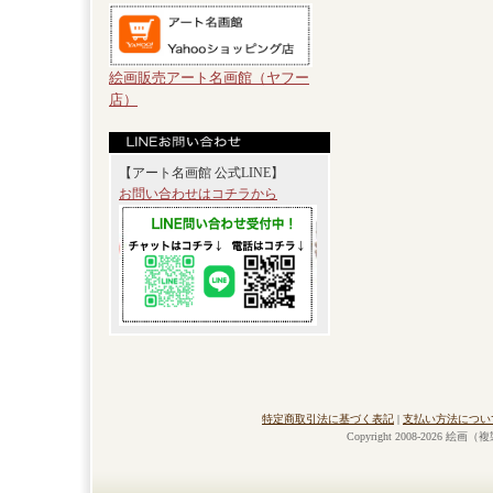
絵画販売アート名画館（ヤフー
店）
【アート名画館 公式LINE】
お問い合わせはコチラから
特定商取引法に基づく表記
|
支払い方法につい
Copyright 2008-2026 絵画