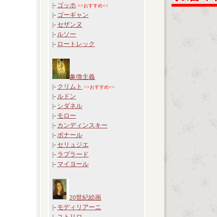
|-
ゴッホ
>>おすすめ<<
|-
ゴーギャン
|-
セザンヌ
|-
ルソー
|-
ロートレック
象徴主義
|-
クリムト
>>おすすめ<<
|-
ルドン
|-
シダネル
|-
モロー
|-
カンディンスキー
|-
ボナール
|-
セリュジエ
|-
ラプラード
|-
マイヨール
20世紀絵画
|-
モディリアーニ
|-
ユトリロ