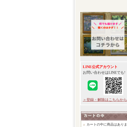
LINE公式アカウント
お問い合わせはLINEでも!
＞登録・解除はこちらから
カートの中に商品はあり