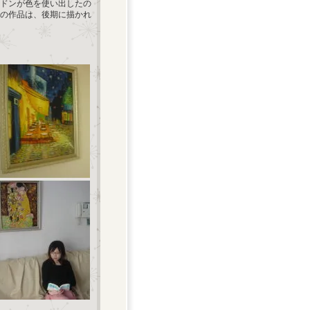
ドンが色を使い出したの
の作品は、後期に描かれ