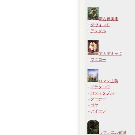
新古典美術
|-
ダヴィッド
|-
アングル
アカデミック
|-
ブグロー
ロマン主義
|-
ドラクロワ
|-
コンスタブル
|-
ターナー
|-
ゴヤ
|-
アイエツ
ラファエル前派