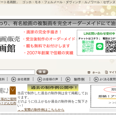
アート名画館」 ゴッホ・モネ・フェルメール・ダヴィンチ・ルノワール・セザンヌ
当店で制作した過去の制作例は全て掲載してお
ります。
？等のご質問
どのように仕上がるか過去の制作例をご覧下さ
い！どんな作
い！
→→実際の制作例はこちらから