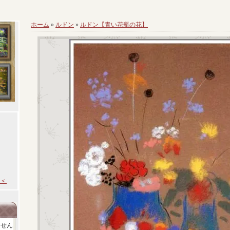
ホーム
»
ルドン
»
ルドン【青い花瓶の花】
＜
ません