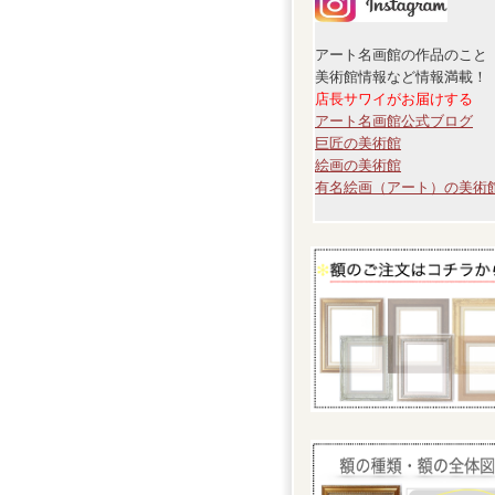
アート名画館の作品のこと
美術館情報など情報満載！
店長サワイがお届けする
アート名画館公式ブログ
巨匠の美術館
絵画の美術館
有名絵画（アート）の美術