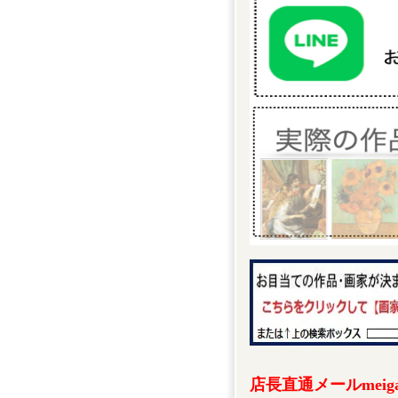
店長直通メールmeigak