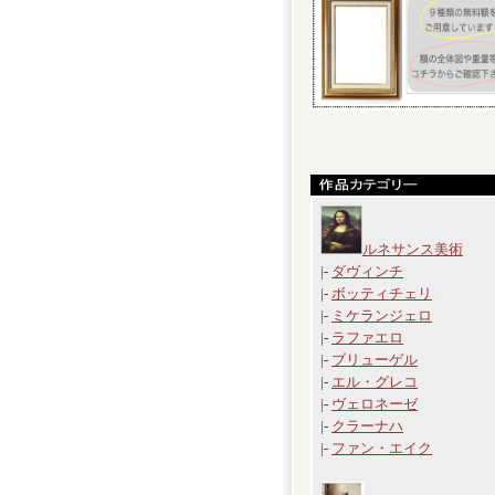
ルネサンス美術
|-
ダヴィンチ
|-
ボッティチェリ
|-
ミケランジェロ
|-
ラファエロ
|-
ブリューゲル
|-
エル・グレコ
|-
ヴェロネーゼ
|-
クラーナハ
|-
ファン・エイク