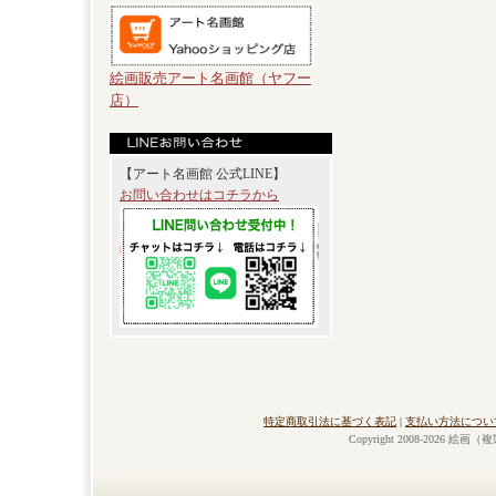
絵画販売アート名画館（ヤフー
店）
【アート名画館 公式LINE】
お問い合わせはコチラから
特定商取引法に基づく表記
|
支払い方法につい
Copyright 2008-2026 絵画