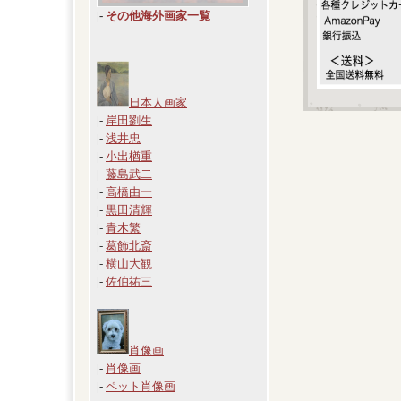
|
-
その他海外画家一覧
日本人画家
|-
岸田劉生
|-
浅井忠
|-
小出楢重
|-
藤島武二
|-
高橋由一
|-
黒田清輝
|-
青木繁
|-
葛飾北斎
|-
横山大観
|-
佐伯祐三
肖像画
|-
肖像画
|-
ペット肖像画