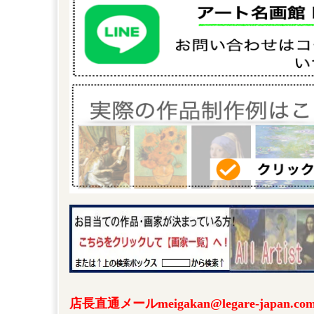
店長直通メールmeigakan@legare-japa