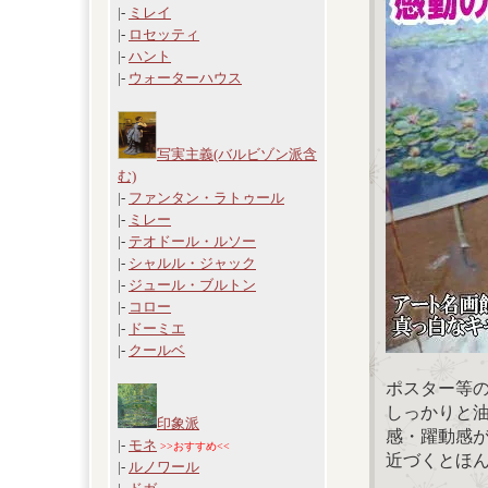
|-
ミレイ
|-
ロセッティ
|-
ハント
|-
ウォーターハウス
写実主義(バルビゾン派含
む)
|-
ファンタン・ラトゥール
|-
ミレー
|-
テオドール・ルソー
|-
シャルル・ジャック
|-
ジュール・ブルトン
|-
コロー
|-
ドーミエ
|-
クールベ
ポスター等
しっかりと
印象派
感・躍動感
|-
モネ
>>おすすめ<<
近づくとほ
|-
ルノワール