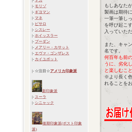
|-
ドガ
もしあなた
|-
モリゾ
製画は期待
|-
ギヨマン
|-
マネ
一筆一筆し
|-
ピサロ
を呼び起こ
|-
シスレー
入っていた
|-
ホイッスラー
|-
ブーダン
また、キャ
|-
メアリー・カサット
名です。
|-
エヴァ・ゴンザレス
何百年も前
|-
カイユボット
うに、劣化
と楽しむこ
|- ☆注目☆
アメリカ印象派
※より長く
れることを
新印象派
|-
スーラ
|-
シニャック
後期印象派(ポスト印象
派)