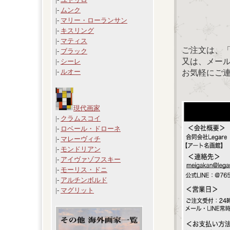
|-
ムンク
|-
マリー・ローランサン
|-
キスリング
|-
マティス
ご注文は、
|-
ブラック
又は、メール：「
|-
シーレ
|-
ルオー
お気軽にご
現代画家
|-
クラムスコイ
|-
ロベール・ドローネ
|-
マレーヴィチ
|-
モンドリアン
|-
アイヴァゾフスキー
|-
モーリス・ドニ
|-
アルチンボルド
|-
マグリット