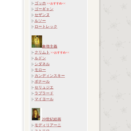
|-
ゴッホ
>>おすすめ<<
|-
ゴーギャン
|-
セザンヌ
|-
ルソー
|-
ロートレック
象徴主義
|-
クリムト
>>おすすめ<<
|-
ルドン
|-
シダネル
|-
モロー
|-
カンディンスキー
|-
ボナール
|-
セリュジエ
|-
ラプラード
|-
マイヨール
20世紀絵画
|-
モディリアーニ
|-
ユトリロ