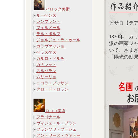
バロック美術
|-
ルーベンス
|-
レンブラント
ピサロ【テ
|-
フェルメール
|-
テル・ボルフ
1830年、
|-
ジョルジュ・ラトゥール
派の画家ジ
|-
カラヴァッジョ
いて、さま
|-
ベラスケス
「陽光の効
|-
カルロ・ドルチ
|-
カナレット
|-
スルバラン
|-
ムリーリョ
|-
ニコラ・プッサン
|-
クロード・ロラン
ロココ美術
|-
フラゴナール
|-
ヴィジェ・ル・ブラン
|-
フランソワ・ブーシェ
|-
アントワーヌ・ヴァトー