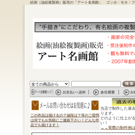
絵画（油絵複製画）販売の「アート名画館」 ゴッホ・モネ・フ
当店で制作した過
ります。
この作品は描けるの？値段は？等のご質問
どのように仕上が
は何でもお気軽にご連絡下さい！どんな作
い！
品でも描けます！
→→実際の制作例