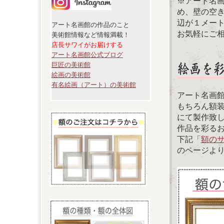
※アート名
め、壁の空
辺が１メー
アート名画館の作品のこと
お気軽にご
美術館情報など情報満載！
店長サワイがお届けする
アート名画館公式ブログ
巨匠の美術館
絵画の美術館
有名絵画（アート）の美術館
アート名画
もちろん額
にて製作致
作品を彩る
下記「
額の
のページよ