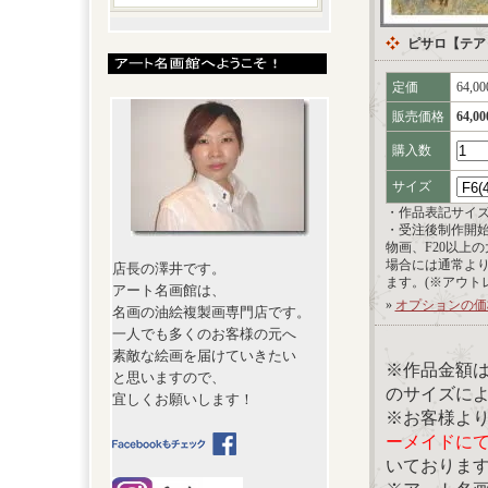
ピサロ【テア
定価
64,0
販売価格
64,0
購入数
サイズ
・作品表記サイ
・受注後制作開
物画、F20以上
場合には通常よ
店長の澤井です。
ます。(※アウト
アート名画館は、
»
オプションの価
名画の油絵複製画専門店です。
一人でも多くのお客様の元へ
素敵な絵画を届けていきたい
※作品金額
と思いますので、
のサイズに
宜しくお願いします！
※お客様よ
ーメイドに
いておりま