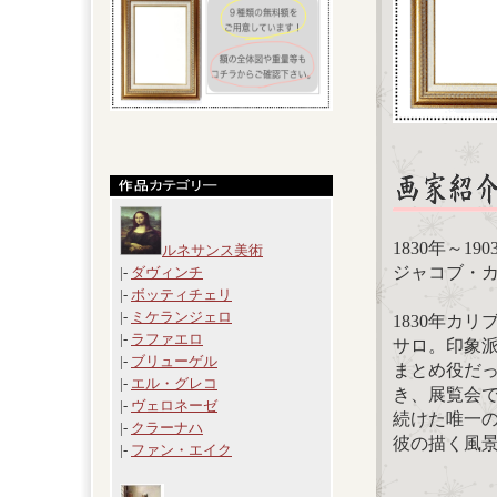
1830年～19
ルネサンス美術
ジャコブ・カミーユ
|-
ダヴィンチ
|-
ボッティチェリ
|-
ミケランジェロ
1830年カ
|-
ラファエロ
サロ。印象派
|-
ブリューゲル
まとめ役だ
|-
エル・グレコ
き、展覧会
|-
ヴェロネーゼ
続けた唯一
|-
クラーナハ
彼の描く風
|-
ファン・エイク