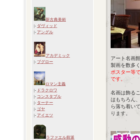
新古典美術
|-
ダヴィッド
|-
アングル
アカデミック
アート名画
|-
ブグロー
製画を数多
ポスター等
です。
ロマン主義
|-
ドラクロワ
名画は飾る
|-
コンスタブル
はもちろん
|-
ターナー
ら落ち着い
|-
ゴヤ
ります。
|-
アイエツ
ラファエル前派