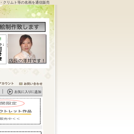
・クリムト等の名画を通信販売