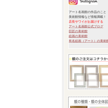
アート名画館の作品のこと
美術館情報など情報満載！
店長サワイがお届けする
アート名画館公式ブログ
巨匠の美術館
絵画の美術館
有名絵画（アート）の美術