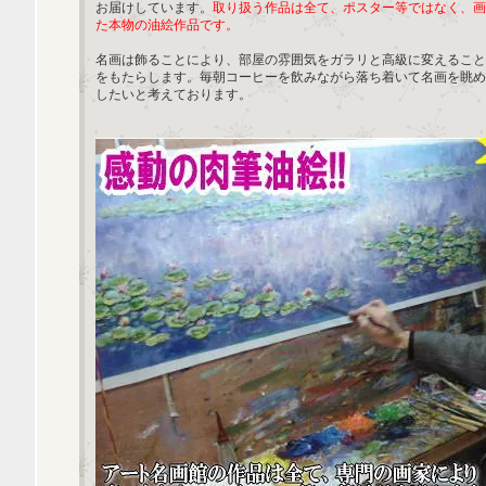
お届けしています。
取り扱う作品は全て、ポスター等ではなく、画
た本物の油絵作品です。
名画は飾ることにより、部屋の雰囲気をガラリと高級に変えること
をもたらします。毎朝コーヒーを飲みながら落ち着いて名画を眺め
したいと考えております。