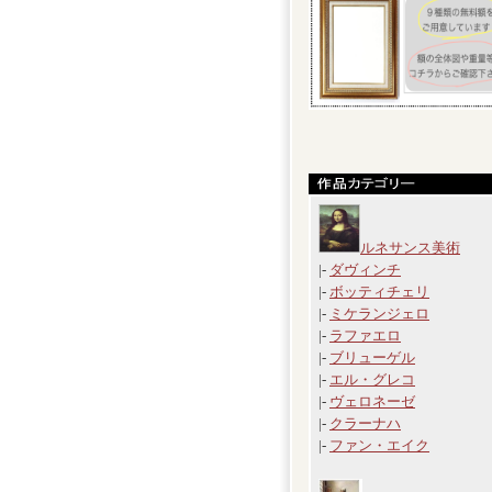
ルネサンス美術
|-
ダヴィンチ
|-
ボッティチェリ
|-
ミケランジェロ
|-
ラファエロ
|-
ブリューゲル
|-
エル・グレコ
|-
ヴェロネーゼ
|-
クラーナハ
|-
ファン・エイク