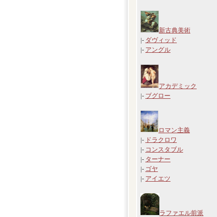
新古典美術
|-
ダヴィッド
|-
アングル
アカデミック
|-
ブグロー
ロマン主義
|-
ドラクロワ
|-
コンスタブル
|-
ターナー
|-
ゴヤ
|-
アイエツ
ラファエル前派