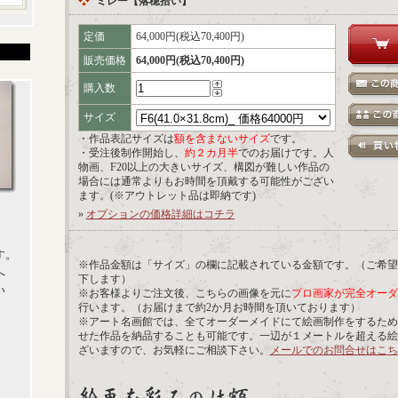
ミレー【落穂拾い】
定価
64,000円(税込70,400円)
販売価格
64,000円(税込70,400円)
購入数
サイズ
・作品表記サイズは
額を含まないサイズ
です。
・受注後制作開始し、
約２カ月半
でのお届けです。人
物画、F20以上の大きいサイズ、構図が難しい作品の
場合には通常よりもお時間を頂戴する可能性がござい
ます。(※アウトレット品は即納です)
»
オプションの価格詳細はコチラ
す。
※作品金額は「サイズ」の欄に記載されている金額です。（ご希望
へ
下します）
い
※お客様よりご注文後、こちらの画像を元に
プロ画家が完全オーダ
行います。（お届けまで約2か月お時間を頂いております）
※アート名画館では、全てオーダーメイドにて絵画制作をするため
せた作品を納品することも可能です。一辺が１メートルを超える絵
ざいますので、お気軽にご相談下さい。
メールでのお問合せはこち