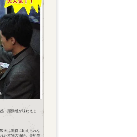
感・躍動感が味わえま
製画は期待に応えられな
れた本物の油絵、美術館