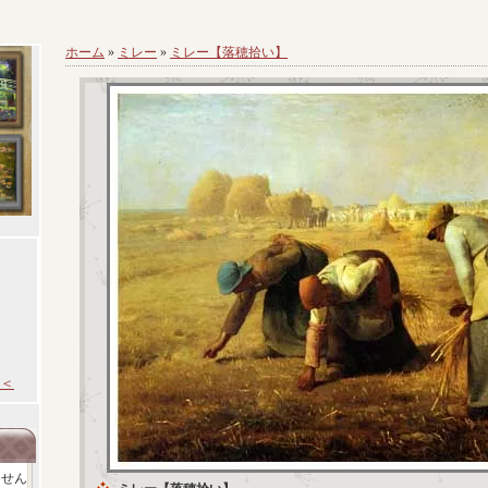
ホーム
»
ミレー
»
ミレー【落穂拾い】
＜
ません