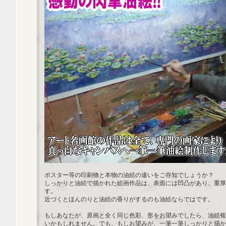
ポスター等の印刷物と本物の油絵の違いをご存知でしょうか？
しっかりと油絵で描かれた絵画作品は、表面には凹凸があり、重厚
す。
近づくとほんのりと油絵の香りがするのも油絵ならではです。
もしあなたが、原画と全く同じ色彩、形をお望みでしたら、油絵複
いかもしれません。でも、もしお望みが、一筆一筆しっかりと描か