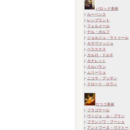
バロック美術
|-
ルーベンス
|-
レンブラント
|-
フェルメール
|-
テル・ボルフ
|-
ジョルジュ・ラトゥール
|-
カラヴァッジョ
|-
ベラスケス
|-
カルロ・ドルチ
|-
カナレット
|-
スルバラン
|-
ムリーリョ
|-
ニコラ・プッサン
|-
クロード・ロラン
ロココ美術
|-
フラゴナール
|-
ヴィジェ・ル・ブラン
|-
フランソワ・ブーシェ
|-
アントワーヌ・ヴァトー