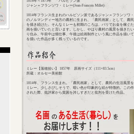
1814年～1875年 ハルビゾン派
ジャン＝フランソワ・ミレー(Jean-Francois Millet)
1814年フランス生まれのハルビソン派であるジャン＝フランソワ
のノルマンディー地方の農村に生まれ、「農民画家」として、農民
を描き続けた。そんなミレーも初期のころは、パリでお金を稼ぐた
画を描いていたと言います。しかし、やはり農村の風景を描きたい
り住み、午前中は畑仕事、午後は絵画制作という風に作品を描いて
を描いた作品が多く残っているのです。
ミレー【落穂拾い】 1857年 原画サイズ（111×83.5cm）
所蔵：オルセー美術館
1814年、フランス生まれ。「農民画家」として、農民の生活風景
ミレー。少しさびしそうで、暗い色が印象的な絵が特徴的。この作品
された際、批評家から貧困を誇しすぎだと批判を受けた作品。