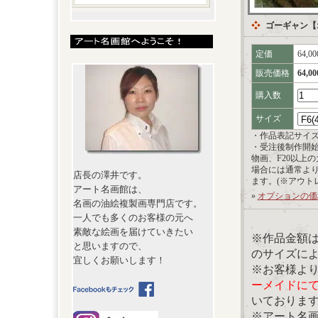
ゴーギャン【
定価
64,0
販売価格
64,0
購入数
サイズ
・作品表記サイ
・受注後制作開
物画、F20以上
場合には通常よ
店長の澤井です。
ます。(※アウト
アート名画館は、
»
オプションの価
名画の油絵複製画専門店です。
一人でも多くのお客様の元へ
素敵な絵画を届けていきたい
※作品金額
と思いますので、
のサイズに
宜しくお願いします！
※お客様よ
ーメイドに
いておりま
※アート名