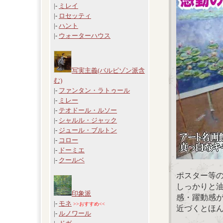
|-
ミレイ
|-
ロセッティ
|-
ハント
|-
ウォーターハウス
写実主義(バルビゾン派含
む)
|-
ファンタン・ラトゥール
|-
ミレー
|-
テオドール・ルソー
|-
シャルル・ジャック
|-
ジュール・ブルトン
|-
コロー
|-
ドーミエ
|-
クールベ
ポスター等
しっかりと
印象派
感・躍動感
|-
モネ
>>おすすめ<<
近づくとほ
|-
ルノワール