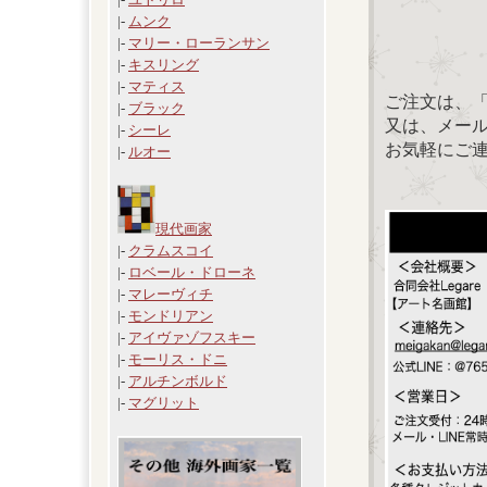
|-
ムンク
|-
マリー・ローランサン
|-
キスリング
|-
マティス
ご注文は、
|-
ブラック
又は、メール：「
|-
シーレ
お気軽にご
|-
ルオー
現代画家
|-
クラムスコイ
|-
ロベール・ドローネ
|-
マレーヴィチ
|-
モンドリアン
|-
アイヴァゾフスキー
|-
モーリス・ドニ
|-
アルチンボルド
|-
マグリット