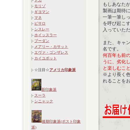
|-
ドガ
もしあなた
|-
モリゾ
製画は期待
|-
ギヨマン
一筆一筆し
|-
マネ
を呼び起こ
|-
ピサロ
|-
シスレー
入っていた
|-
ホイッスラー
|-
ブーダン
また、キャ
|-
メアリー・カサット
名です。
|-
エヴァ・ゴンザレス
何百年も前
|-
カイユボット
うに、劣化
と楽しむこ
|- ☆注目☆
アメリカ印象派
※より長く
れることを
新印象派
|-
スーラ
|-
シニャック
後期印象派(ポスト印象
派)