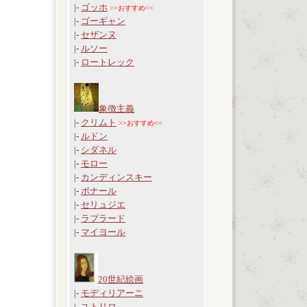
|-
ゴッホ
>>おすすめ<<
|-
ゴーギャン
|-
セザンヌ
|-
ルソー
|-
ロートレック
象徴主義
|-
クリムト
>>おすすめ<<
|-
ルドン
|-
シダネル
|-
モロー
|-
カンディンスキー
|-
ボナール
|-
セリュジエ
|-
ラプラード
|-
マイヨール
20世紀絵画
|-
モディリアーニ
|-
ユトリロ