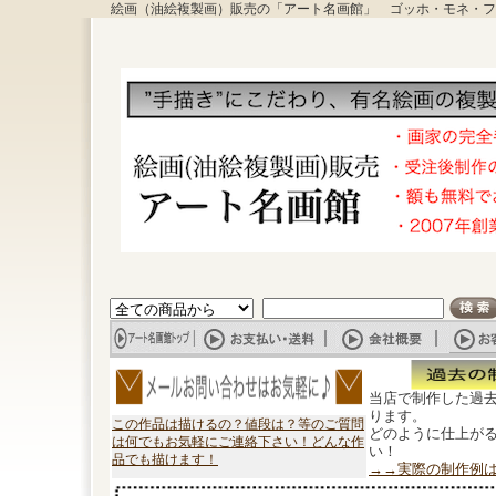
絵画（油絵複製画）販売の「アート名画館」 ゴッホ・モネ・フ
当店で制作した過
ります。
この作品は描けるの？値段は？等のご質問
どのように仕上が
は何でもお気軽にご連絡下さい！どんな作
い！
品でも描けます！
→→実際の制作例