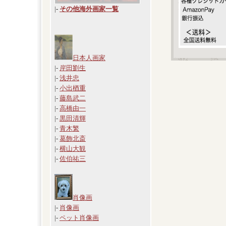
|
-
その他海外画家一覧
日本人画家
|-
岸田劉生
|-
浅井忠
|-
小出楢重
|-
藤島武二
|-
高橋由一
|-
黒田清輝
|-
青木繁
|-
葛飾北斎
|-
横山大観
|-
佐伯祐三
肖像画
|-
肖像画
|-
ペット肖像画