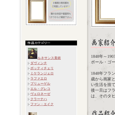
1848年～1
ルネサンス美術
ポール・ゴーギャン
|-
ダヴィンチ
|-
ボッティチェリ
1848年フ
|-
ミケランジェロ
|-
ラファエロ
歳から画家と
|-
ブリューゲル
い生活を捨
|-
エル・グレコ
後一旦はフラ
|-
ヴェロネーゼ
は、そのタ
|-
クラーナハ
|-
ファン・エイク