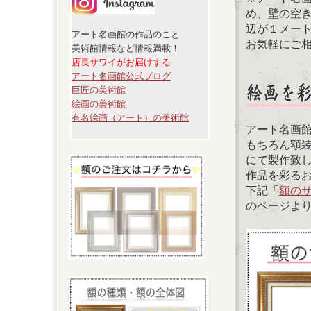
め、壁の空
辺が１メー
アート名画館の作品のこと
お気軽にご
美術館情報など情報満載！
店長サワイがお届けする
アート名画館公式ブログ
巨匠の美術館
絵画の美術館
有名絵画（アート）の美術館
アート名画
もちろん額
にて製作致
作品を彩る
下記「
額の
のページよ