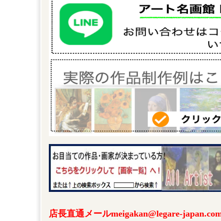
店長直通メールmeigakan@legare-japa