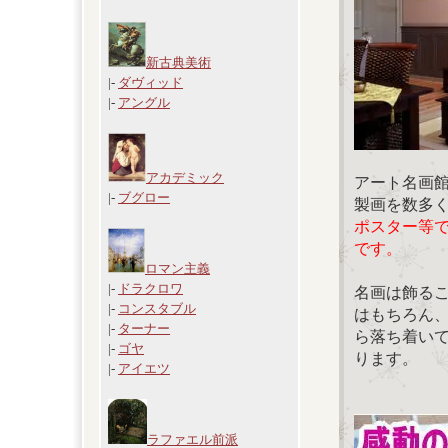
新古典美術
|-
ダヴィッド
|-
アングル
アカデミック
アート名画
|-
ブグロー
製画を数多
ポスター等
です。
ロマン主義
|-
ドラクロワ
名画は飾る
|-
コンスタブル
はもちろん
|-
ターナー
ら落ち着い
|-
ゴヤ
ります。
|-
アイエツ
ラファエル前派