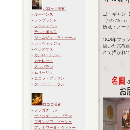
バロック美術
ゴーギャン【
|-
ルーベンス
（92×73cm）
|-
レンブラント
|-
フェルメール
所蔵：ノー
|-
テル・ボルフ
|-
ジョルジュ・ラトゥール
1848年フ
|-
カラヴァッジョ
描いた宗教
|-
ベラスケス
れて描かれ
|-
カルロ・ドルチ
|-
カナレット
|-
スルバラン
|-
ムリーリョ
|-
ニコラ・プッサン
|-
クロード・ロラン
ロココ美術
|-
フラゴナール
|-
ヴィジェ・ル・ブラン
|-
フランソワ・ブーシェ
|-
アントワーヌ・ヴァトー