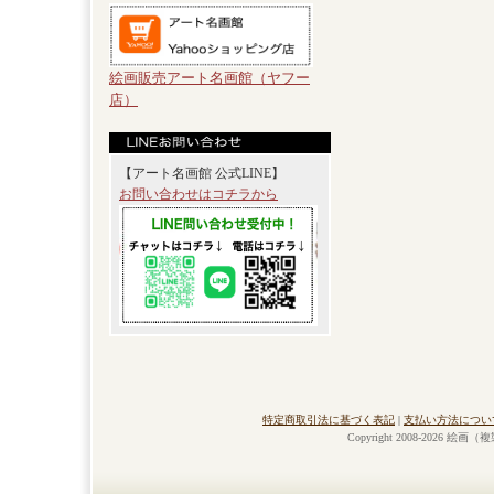
絵画販売アート名画館（ヤフー
店）
【アート名画館 公式LINE】
お問い合わせはコチラから
特定商取引法に基づく表記
|
支払い方法につい
Copyright 2008-2026 絵画