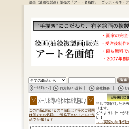
絵画（油絵複製画）販売の「アート名画館」 ゴッホ・モネ・フ
当店で制作した過
ります。
この作品は描けるの？値段は？等のご質問
どのように仕上が
は何でもお気軽にご連絡下さい！どんな作
い！
品でも描けます！
→→実際の制作例