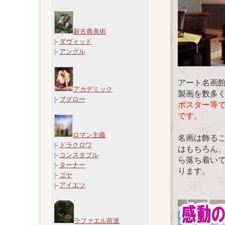
新古典美術
|-
ダヴィッド
|-
アングル
アート名画
アカデミック
製画を数多
|-
ブグロー
ポスター等
です。
ロマン主義
名画は飾る
|-
ドラクロワ
はもちろん
|-
コンスタブル
ら落ち着い
|-
ターナー
ります。
|-
ゴヤ
|-
アイエツ
ラファエル前派