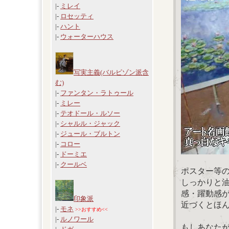
|-
ミレイ
|-
ロセッティ
|-
ハント
|-
ウォーターハウス
写実主義(バルビゾン派含
む)
|-
ファンタン・ラトゥール
|-
ミレー
|-
テオドール・ルソー
|-
シャルル・ジャック
|-
ジュール・ブルトン
|-
コロー
|-
ドーミエ
|-
クールベ
ポスター等
しっかりと
感・躍動感
印象派
近づくとほ
|-
モネ
>>おすすめ<<
|-
ルノワール
もしあなた