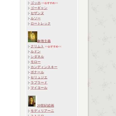
|-
ゴッホ
>>おすすめ<<
|-
ゴーギャン
|-
セザンヌ
|-
ルソー
|-
ロートレック
象徴主義
|-
クリムト
>>おすすめ<<
|-
ルドン
|-
シダネル
|-
モロー
|-
カンディンスキー
|-
ボナール
|-
セリュジエ
|-
ラプラード
|-
マイヨール
20世紀絵画
|-
モディリアーニ
|-
ユトリロ