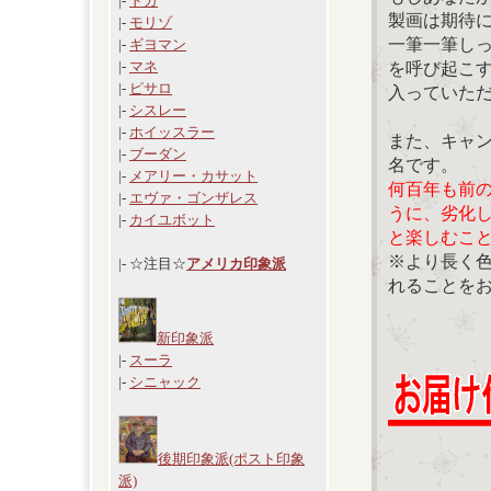
|-
ドガ
製画は期待
|-
モリゾ
一筆一筆し
|-
ギヨマン
|-
マネ
を呼び起こ
|-
ピサロ
入っていた
|-
シスレー
|-
ホイッスラー
また、キャ
|-
ブーダン
名です。
|-
メアリー・カサット
何百年も前
|-
エヴァ・ゴンザレス
うに、劣化
|-
カイユボット
と楽しむこ
※より長く
|- ☆注目☆
アメリカ印象派
れることを
新印象派
|-
スーラ
|-
シニャック
後期印象派(ポスト印象
派)