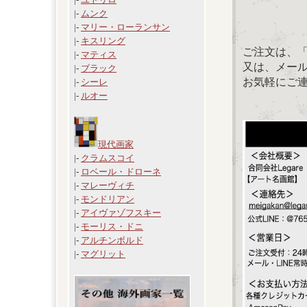
|-
ムンク
|-
マリー・ローランサン
|-
キスリング
ご注文は、
|-
マティス
又は、メール：「
|-
ブラック
お気軽にご
|-
シーレ
|-
ルオー
現代画家
|-
クラムスコイ
|-
ロベール・ドローネ
|-
マレーヴィチ
|-
モンドリアン
|-
アイヴァゾフスキー
|-
モーリス・ドニ
|-
アルチンボルド
|-
マグリット