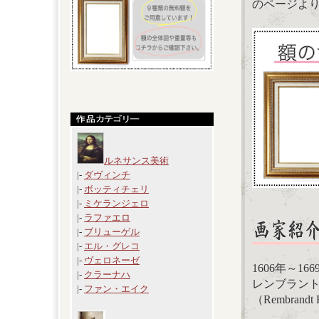
のページよ
ルネサンス美術
|-
ダヴィンチ
|-
ボッティチェリ
|-
ミケランジェロ
|-
ラファエロ
|-
ブリューゲル
|-
エル・グレコ
|-
ヴェロネーゼ
1606年～1
|-
クラーナハ
レンブラン
|-
ファン・エイク
（Rembrandt H