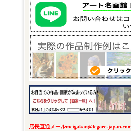
店長直通メールmeigakan@legare-japa