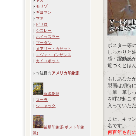
|-
ドガ
|-
モリゾ
|-
ギヨマン
|-
マネ
|-
ピサロ
|-
シスレー
|-
ホイッスラー
|-
ブーダン
ポスター等
|-
メアリー・カサット
しっかりと
|-
エヴァ・ゴンザレス
感・躍動感
|-
カイユボット
近づくとほ
|- ☆注目☆
アメリカ印象派
もしあなた
製画は期待
一筆一筆し
新印象派
を呼び起こ
|-
スーラ
入っていた
|-
シニャック
また、キャ
名です。
後期印象派(ポスト印象
何百年も前
派)