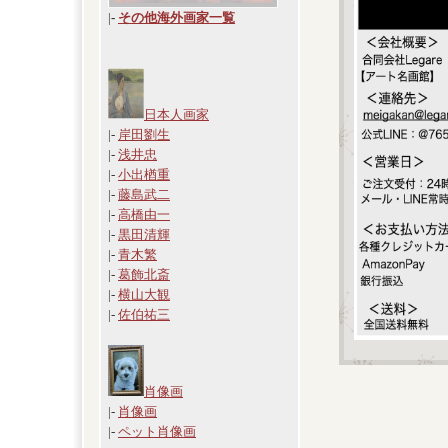
|
-
その他海外画家一覧
日本人画家
|-
岸田劉生
|-
浅井忠
|-
小出楢重
|-
藤島武二
|-
高橋由一
|-
黒田清輝
|-
青木繁
|-
葛飾北斎
|-
横山大観
|-
佐伯祐三
肖像画
|-
肖像画
|-
ペット肖像画