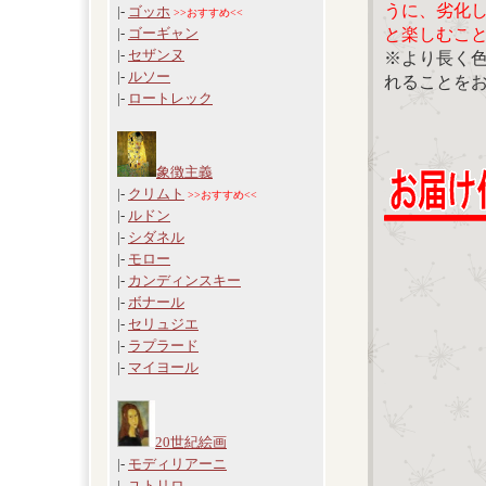
うに、劣化
|-
ゴッホ
>>おすすめ<<
と楽しむこ
|-
ゴーギャン
|-
セザンヌ
※より長く
|-
ルソー
れることを
|-
ロートレック
象徴主義
|-
クリムト
>>おすすめ<<
|-
ルドン
|-
シダネル
|-
モロー
|-
カンディンスキー
|-
ボナール
|-
セリュジエ
|-
ラプラード
|-
マイヨール
20世紀絵画
|-
モディリアーニ
|-
ユトリロ