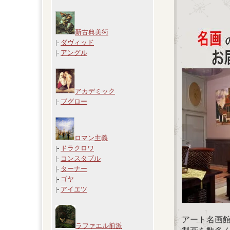
新古典美術
|-
ダヴィッド
|-
アングル
アカデミック
|-
ブグロー
ロマン主義
|-
ドラクロワ
|-
コンスタブル
|-
ターナー
|-
ゴヤ
|-
アイエツ
アート名画
ラファエル前派