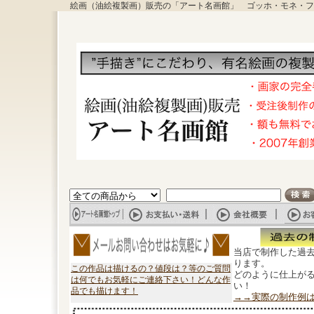
絵画（油絵複製画）販売の「アート名画館」 ゴッホ・モネ・フ
当店で制作した過
ります。
この作品は描けるの？値段は？等のご質問
どのように仕上が
は何でもお気軽にご連絡下さい！どんな作
い！
品でも描けます！
→→実際の制作例