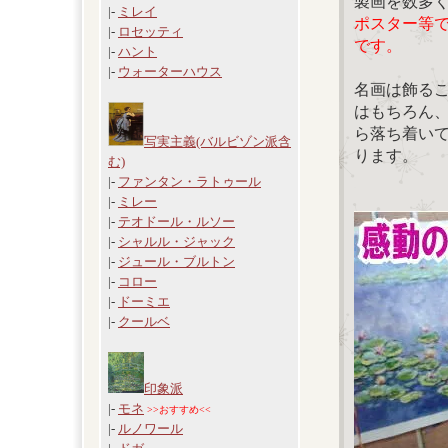
製画を数多
|-
ミレイ
ポスター等
|-
ロセッティ
です。
|-
ハント
|-
ウォーターハウス
名画は飾る
はもちろん
ら落ち着い
写実主義(バルビゾン派含
ります。
む)
|-
ファンタン・ラトゥール
|-
ミレー
|-
テオドール・ルソー
|-
シャルル・ジャック
|-
ジュール・ブルトン
|-
コロー
|-
ドーミエ
|-
クールベ
印象派
|-
モネ
>>おすすめ<<
|-
ルノワール