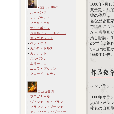
1606年7
バロック美術
黄金期に活
|-
ルーベンス
彼の作品は、
|-
レンブラント
名な歴史画
|-
フェルメール
で絵画につ
|-
テル・ボルフ
から肖像画が
|-
ジョルジュ・ラトゥール
婚し順調に生
|-
カラヴァッジョ
の生活は荒
|-
ベラスケス
|-
カルロ・ドルチ
いには絵画
|-
カナレット
1669年死去
|-
スルバラン
|-
ムリーリョ
|-
ニコラ・プッサン
|-
クロード・ロラン
レンブラン
ロココ美術
|-
フラゴナール
1606年オ
|-
ヴィジェ・ル・ブラン
大の巨匠レン
|-
フランソワ・ブーシェ
枚もの自画
|-
アントワーヌ・ヴァトー