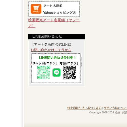
絵画販売アート名画館（ヤフー
店）
【アート名画館 公式LINE】
お問い合わせはコチラから
特定商取引法に基づく表記
|
支払い方法につい
Copyright 2008-2026 絵画