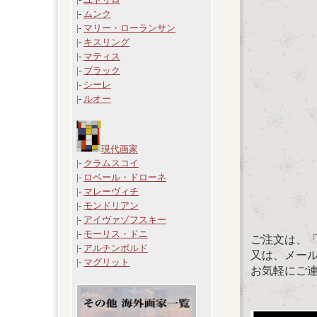
|-
ムンク
|-
マリー・ローランサン
|-
キスリング
|-
マティス
|-
ブラック
|-
シーレ
|-
ルオー
現代画家
|-
クラムスコイ
|-
ロベール・ドローネ
|-
マレーヴィチ
|-
モンドリアン
|-
アイヴァゾフスキー
|-
モーリス・ドニ
ご注文は、
|-
アルチンボルド
又は、メール：「
|-
マグリット
お気軽にご