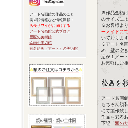
※作品金額
アート名画館の作品のこと
のサイズに
美術館情報など情報満載！
※お客様よ
店長サワイがお届けする
ーメイドに
アート名画館公式ブログ
巨匠の美術館
いておりま
絵画の美術館
※アート名
有名絵画（アート）の美術館
め、壁の空
辺が１メー
お気軽にご
アート名画
もちろん額
にて製作致
作品を彩る
下記「
額の