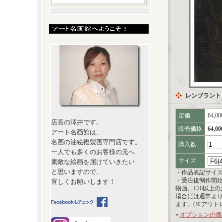
レンブラント
定価
64,0
店長の澤井です。
販売価格
64,0
アート名画館は、
名画の油絵複製画専門店です。
購入数
一人でも多くのお客様の元へ
サイズ
素敵な絵画を届けていきたい
と思いますので、
・作品表記サイ
・受注後制作開
宜しくお願いします！
物画、F20以上
場合には通常よ
ます。(※アウト
»
オプションの価