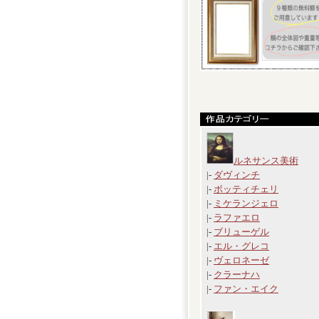
ルネサンス美術
|-
ダヴィンチ
|-
ボッティチェリ
|-
ミケランジェロ
|-
ラファエロ
|-
ブリューゲル
|-
エル・グレコ
|-
ヴェロネーゼ
|-
クラーナハ
|-
ファン・エイク