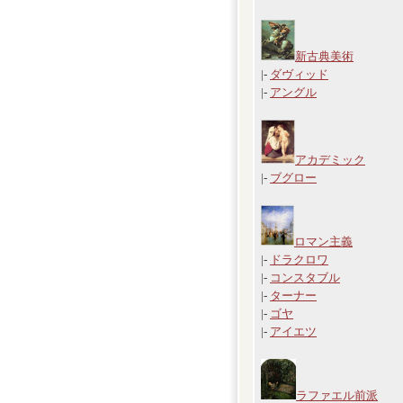
新古典美術
|-
ダヴィッド
|-
アングル
アカデミック
|-
ブグロー
ロマン主義
|-
ドラクロワ
|-
コンスタブル
|-
ターナー
|-
ゴヤ
|-
アイエツ
ラファエル前派