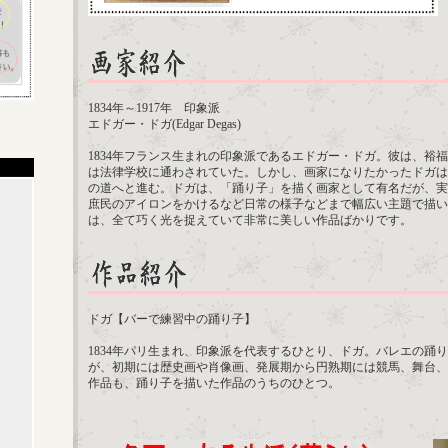
1834年～1917年 印象派
エドガー・ドガ(Edgar Degas)
1834年フランス生まれの印象派であるエドガー・ドガ。彼は、裕福
は法律学校に通わされていた。しかし、画家になりたかったドガは
の道へと進む。ドガは、「踊り子」を描く画家として有名だが、実
庶民のアイロンをかけるなど日常の様子などまで幅広い主題で描い
は、全て巧く光を捉えていて非常に美しい作品ばかりです。
ドガ【バーで練習中の踊り子】
1834年パリ生まれ、印象派を代表するひとり、ドガ。バレエの踊
が、初期には歴史画や肖像画、発展期から円熟期には競馬、舞台、
作品も、踊り子を描いた作品のうちのひとつ。