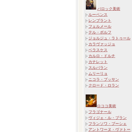
バロック美術
|-
ルーベンス
|-
レンブラント
|-
フェルメール
|-
テル・ボルフ
|-
ジョルジュ・ラトゥール
|-
カラヴァッジョ
|-
ベラスケス
|-
カルロ・ドルチ
|-
カナレット
|-
スルバラン
|-
ムリーリョ
|-
ニコラ・プッサン
|-
クロード・ロラン
ロココ美術
|-
フラゴナール
|-
ヴィジェ・ル・ブラン
|-
フランソワ・ブーシェ
|-
アントワーヌ・ヴァトー