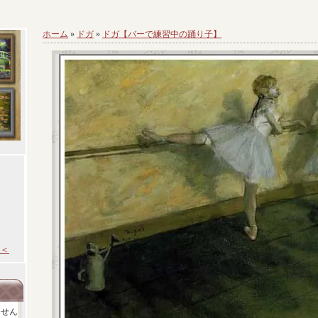
ホーム
»
ドガ
»
ドガ【バーで練習中の踊り子】
＜
ません