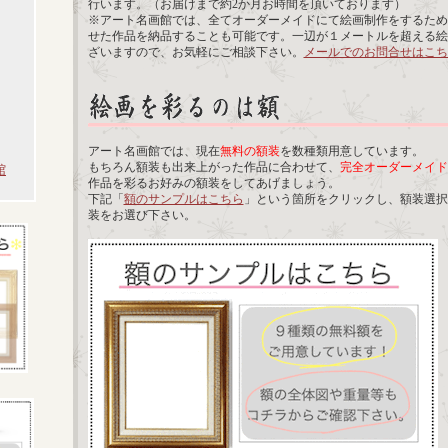
行います。（お届けまで約2か月お時間を頂いております）
※アート名画館では、全てオーダーメイドにて絵画制作をするため
せた作品を納品することも可能です。一辺が１メートルを超える絵
ざいますので、お気軽にご相談下さい。
メールでのお問合せはこち
アート名画館では、現在
無料の額装
を数種類用意しています。
もちろん額装も出来上がった作品に合わせて、
完全オーダーメイド
館
作品を彩るお好みの額装をしてあげましょう。
下記「
額のサンプルはこちら
」という箇所をクリックし、額装選択
装をお選び下さい。