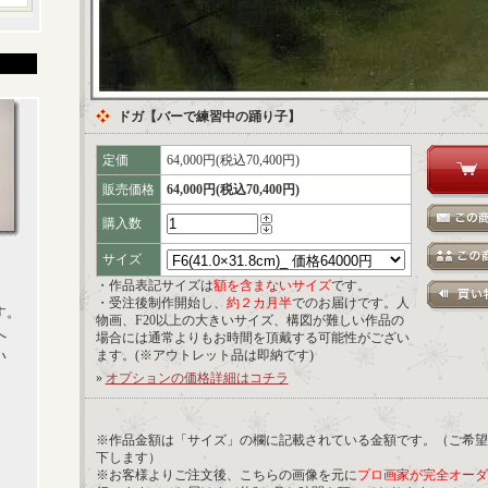
ドガ【バーで練習中の踊り子】
定価
64,000円(税込70,400円)
販売価格
64,000円(税込70,400円)
購入数
サイズ
・作品表記サイズは
額を含まないサイズ
です。
・受注後制作開始し、
約２カ月半
でのお届けです。人
す。
物画、F20以上の大きいサイズ、構図が難しい作品の
へ
場合には通常よりもお時間を頂戴する可能性がござい
い
ます。(※アウトレット品は即納です)
»
オプションの価格詳細はコチラ
※作品金額は「サイズ」の欄に記載されている金額です。（ご希望
下します）
※お客様よりご注文後、こちらの画像を元に
プロ画家が完全オーダ