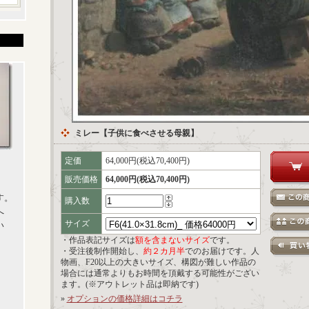
ミレー【子供に食べさせる母親】
定価
64,000円(税込70,400円)
販売価格
64,000円(税込70,400円)
す。
購入数
へ
サイズ
い
・作品表記サイズは
額を含まないサイズ
です。
・受注後制作開始し、
約２カ月半
でのお届けです。人
物画、F20以上の大きいサイズ、構図が難しい作品の
場合には通常よりもお時間を頂戴する可能性がござい
ます。(※アウトレット品は即納です)
»
オプションの価格詳細はコチラ