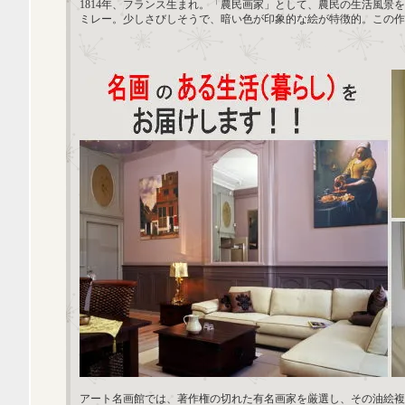
1814年、フランス生まれ。「農民画家」として、農民の生活風景
ミレー。少しさびしそうで、暗い色が印象的な絵が特徴的。この作
アート名画館では、著作権の切れた有名画家を厳選し、その油絵複