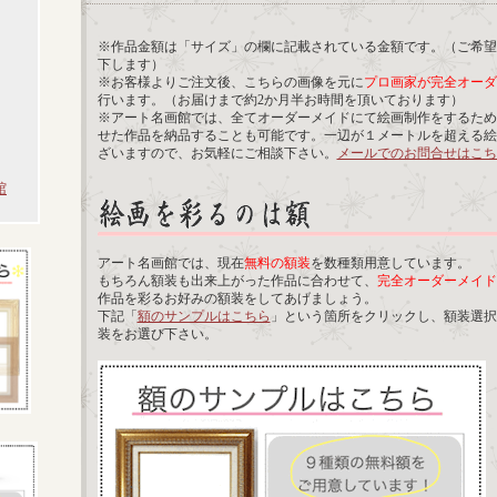
※作品金額は「サイズ」の欄に記載されている金額です。（ご希望
下します）
※お客様よりご注文後、こちらの画像を元に
プロ画家が完全オーダ
行います。（お届けまで約2か月半お時間を頂いております）
※アート名画館では、全てオーダーメイドにて絵画制作をするため
せた作品を納品することも可能です。一辺が１メートルを超える絵
ざいますので、お気軽にご相談下さい。
メールでのお問合せはこち
館
アート名画館では、現在
無料の額装
を数種類用意しています。
もちろん額装も出来上がった作品に合わせて、
完全オーダーメイド
作品を彩るお好みの額装をしてあげましょう。
下記「
額のサンプルはこちら
」という箇所をクリックし、額装選択
装をお選び下さい。