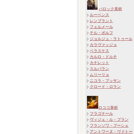
バロック美術
|-
ルーベンス
|-
レンブラント
|-
フェルメール
|-
テル・ボルフ
|-
ジョルジュ・ラトゥール
|-
カラヴァッジョ
|-
ベラスケス
|-
カルロ・ドルチ
|-
カナレット
|-
スルバラン
|-
ムリーリョ
|-
ニコラ・プッサン
|-
クロード・ロラン
ロココ美術
|-
フラゴナール
|-
ヴィジェ・ル・ブラン
|-
フランソワ・ブーシェ
|-
アントワーヌ・ヴァトー