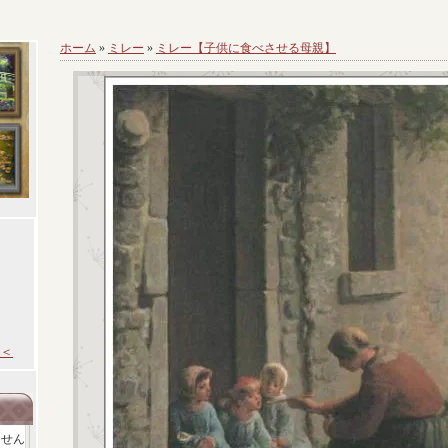
ホーム
»
ミレー
»
ミレー【子供に食べさせる母親】
＜
ません