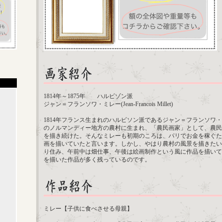
1814年～1875年 ハルビゾン派
ジャン＝フランソワ・ミレー(Jean-Francois Millet)
1814年フランス生まれのハルビソン派であるジャン＝フランソワ
のノルマンディー地方の農村に生まれ、「農民画家」として、農民
を描き続けた。そんなミレーも初期のころは、パリでお金を稼ぐた
画を描いていたと言います。しかし、やはり農村の風景を描きたい
り住み、午前中は畑仕事、午後は絵画制作という風に作品を描いて
を描いた作品が多く残っているのです。
ミレー【子供に食べさせる母親】