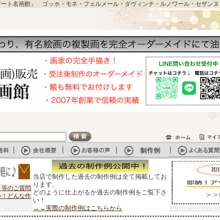
アート名画館」 ゴッホ・モネ・フェルメール・ダヴィンチ・ルノワール・セザンヌ
当店で制作した過去の制作例は全て掲載してお
ります。
？等のご質問
どのように仕上がるか過去の制作例をご覧下さ
い！どんな作
い！
→→実際の制作例はこちらから