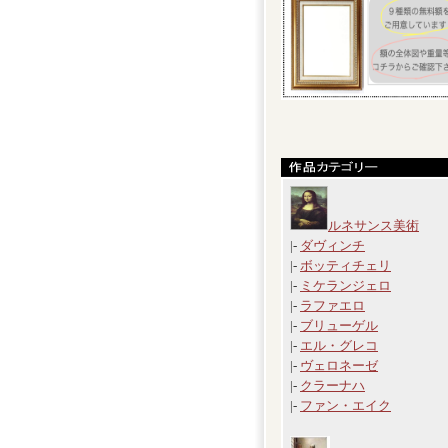
ルネサンス美術
|-
ダヴィンチ
|-
ボッティチェリ
|-
ミケランジェロ
|-
ラファエロ
|-
ブリューゲル
|-
エル・グレコ
|-
ヴェロネーゼ
|-
クラーナハ
|-
ファン・エイク