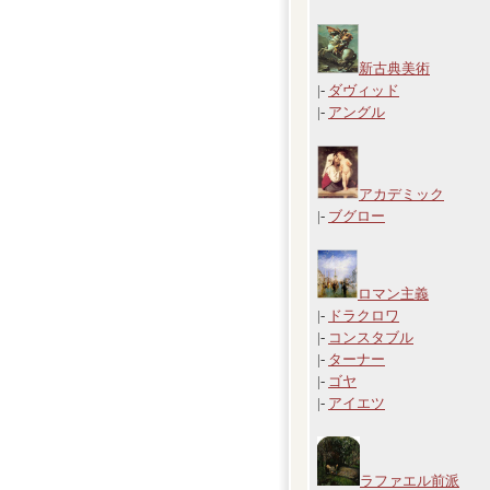
新古典美術
|-
ダヴィッド
|-
アングル
アカデミック
|-
ブグロー
ロマン主義
|-
ドラクロワ
|-
コンスタブル
|-
ターナー
|-
ゴヤ
|-
アイエツ
ラファエル前派