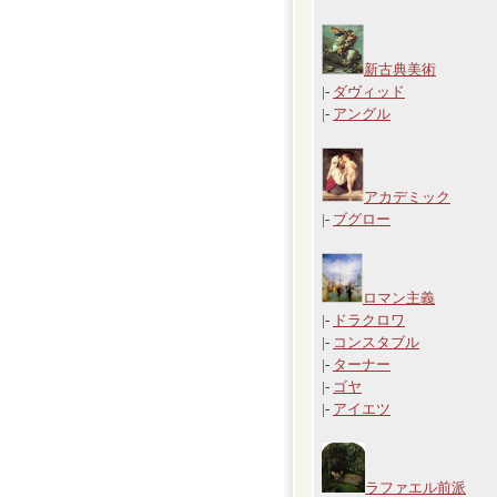
新古典美術
|-
ダヴィッド
|-
アングル
アカデミック
|-
ブグロー
ロマン主義
|-
ドラクロワ
|-
コンスタブル
|-
ターナー
|-
ゴヤ
|-
アイエツ
ラファエル前派