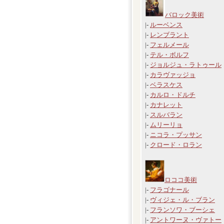
バロック美術
|-
ルーベンス
|-
レンブラント
|-
フェルメール
|-
テル・ボルフ
|-
ジョルジュ・ラトゥール
|-
カラヴァッジョ
|-
ベラスケス
|-
カルロ・ドルチ
|-
カナレット
|-
スルバラン
|-
ムリーリョ
|-
ニコラ・プッサン
|-
クロード・ロラン
ロココ美術
|-
フラゴナール
|-
ヴィジェ・ル・ブラン
|-
フランソワ・ブーシェ
|-
アントワーヌ・ヴァトー