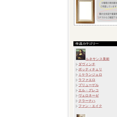
ルネサンス美術
|-
ダヴィンチ
|-
ボッティチェリ
|-
ミケランジェロ
|-
ラファエロ
|-
ブリューゲル
|-
エル・グレコ
|-
ヴェロネーゼ
|-
クラーナハ
|-
ファン・エイク