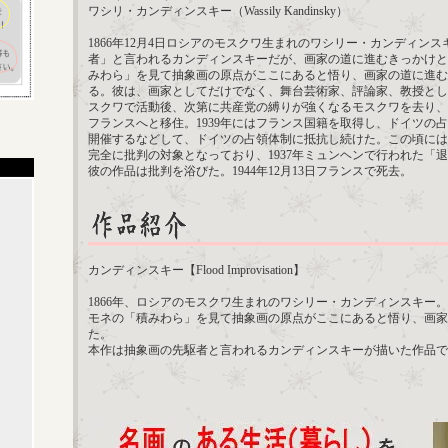
ワシリ・カンディンスキー（Wassily Kandinsky）
1866年12月4日ロシアのモスクワ生まれのワシリー・カンディン
者」と言われるカンディンスキーだが、画家の道に進むきっかけと
みわら」を見て抽象画の原点がここにあると悟り、画家の道に進む
る。彼は、画家としてだけでなく、舞台芸術家、評論家、教授とし
スクワで活動後、次第に共産党の縛りが強くなるモスクワを去り、
フランスへと移住。1939年にはフランス国籍を取得し、ドイツの
開催するなどして、ドイツの占領体制に抵抗し続けた。この頃には
完全に批判の対象となっており、1937年ミュンヘンで行われた「
彼の作品は批判を浴びた。1944年12月13日フランスで死去。
カンディンスキー【Flood Improvisation】
1866年、ロシアのモスクワ生まれのワシリー・カンディンスキー。
モネの「積みわら」を見て抽象画の原点がここにあると悟り、画家
た。
本作は抽象画の先駆者と言われるカンディンスキーが描いた作品で