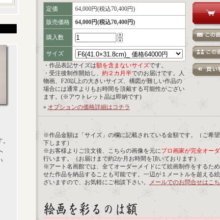
定価
64,000円(税込70,400円)
販売価格
64,000円(税込70,400円)
購入数
サイズ
・作品表記サイズは
額を含まないサイズ
です。
・受注後制作開始し、
約２カ月半
でのお届けです。人
物画、F20以上の大きいサイズ、構図が難しい作品の
場合には通常よりもお時間を頂戴する可能性がござい
ます。(※アウトレット品は即納です)
»
オプションの価格詳細はコチラ
※作品金額は「サイズ」の欄に記載されている金額です。（ご希望
す。
下します）
へ
※お客様よりご注文後、こちらの画像を元に
プロ画家が完全オーダ
行います。（お届けまで約2か月お時間を頂いております）
い
※アート名画館では、全てオーダーメイドにて絵画制作をするため
せた作品を納品することも可能です。一辺が１メートルを超える絵
ざいますので、お気軽にご相談下さい。
メールでのお問合せはこち