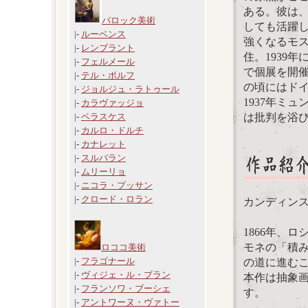
ある。彼は
バロック美術
しても活躍
|-
ルーベンス
強くなるモ
|-
レンブラント
住。1939
|-
フェルメール
で個展を開
|-
テル・ボルフ
の頃にはド
|-
ジョルジュ・ラトゥール
1937年ミ
|-
カラヴァッジョ
は批判を浴び
|-
ベラスケス
|-
カルロ・ドルチ
|-
カナレット
|-
スルバラン
|-
ムリーリョ
|-
ニコラ・プッサン
|-
クロード・ロラン
カンディンスキー【
1866年、
モネの「積
ロココ美術
|-
フラゴナール
の道に進む
|-
ヴィジェ・ル・ブラン
本作は抽象
|-
フランソワ・ブーシェ
す。
|-
アントワーヌ・ヴァトー