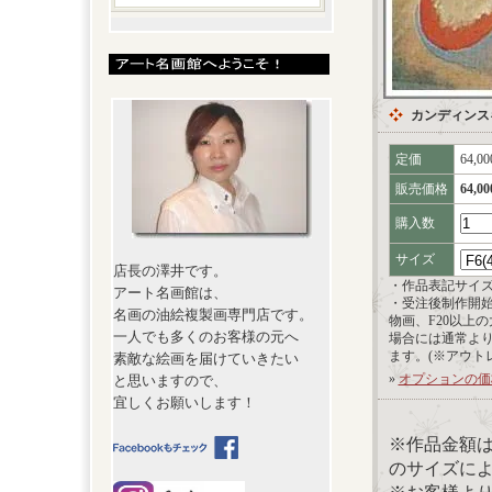
カンディンスキー【
定価
64,0
販売価格
64,0
購入数
サイズ
店長の澤井です。
・作品表記サイ
アート名画館は、
・受注後制作開
名画の油絵複製画専門店です。
物画、F20以上
一人でも多くのお客様の元へ
場合には通常よ
ます。(※アウト
素敵な絵画を届けていきたい
»
オプションの価
と思いますので、
宜しくお願いします！
※作品金額
のサイズに