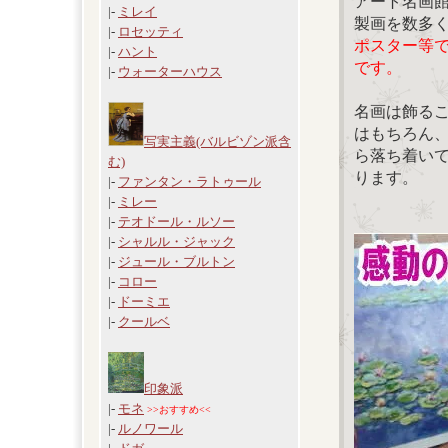
アート名画
|-
ミレイ
製画を数多
|-
ロセッティ
ポスター等
|-
ハント
です。
|-
ウォーターハウス
名画は飾る
はもちろん
写実主義(バルビゾン派含
ら落ち着い
む)
ります。
|-
ファンタン・ラトゥール
|-
ミレー
|-
テオドール・ルソー
|-
シャルル・ジャック
|-
ジュール・ブルトン
|-
コロー
|-
ドーミエ
|-
クールベ
印象派
|-
モネ
>>おすすめ<<
|-
ルノワール