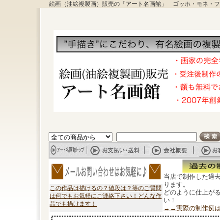
絵画（油絵複製画）販売の「アート名画館」 ゴッホ・モネ・フ
当店で制作した過
ります。
この作品は描けるの？値段は？等のご質問
どのように仕上が
は何でもお気軽にご連絡下さい！どんな作
い！
品でも描けます！
→→実際の制作例