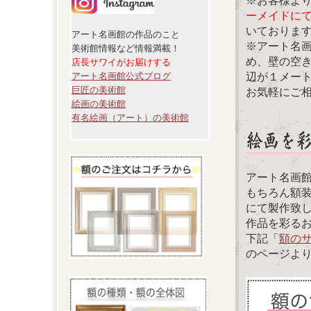
※お客様よ
ーメイドに
いておりま
アート名画館の作品のこと
※アート名
美術館情報など情報満載！
め、壁の空
店長サワイがお届けする
辺が１メー
アート名画館公式ブログ
巨匠の美術館
お気軽にご
絵画の美術館
有名絵画（アート）の美術館
アート名画
もちろん額
にて製作致
作品を彩る
下記「
額の
のページよ