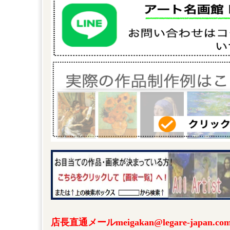
店長直通メールmeigakan@legare-japa