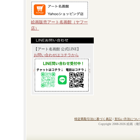
絵画販売アート名画館（ヤフー
店）
【アート名画館 公式LINE】
お問い合わせはコチラから
特定商取引法に基づく表記
|
支払い方法につい
Copyright 2008-2026 絵画