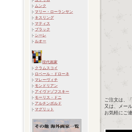
|-
ムンク
|-
マリー・ローランサン
|-
キスリング
|-
マティス
|-
ブラック
|-
シーレ
|-
ルオー
現代画家
|-
クラムスコイ
|-
ロベール・ドローネ
|-
マレーヴィチ
|-
モンドリアン
|-
アイヴァゾフスキー
|-
モーリス・ドニ
ご注文は、
|-
アルチンボルド
又は、メール：「
|-
マグリット
お気軽にご