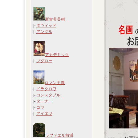
新古典美術
|-
ダヴィッド
|-
アングル
アカデミック
|-
ブグロー
ロマン主義
|-
ドラクロワ
|-
コンスタブル
|-
ターナー
|-
ゴヤ
|-
アイエツ
ラファエル前派