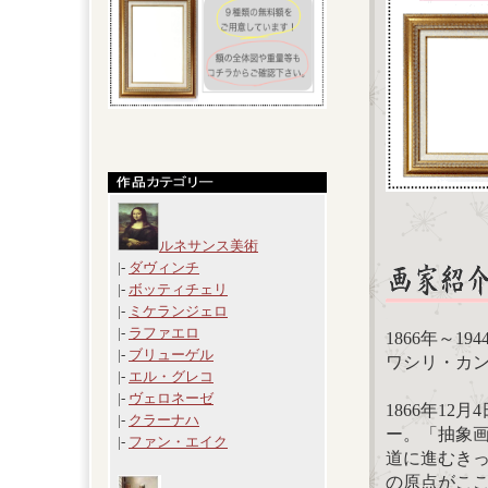
ルネサンス美術
|-
ダヴィンチ
|-
ボッティチェリ
|-
ミケランジェロ
|-
ラファエロ
1866年～194
|-
ブリューゲル
ワシリ・カンディ
|-
エル・グレコ
|-
ヴェロネーゼ
1866年1
|-
クラーナハ
ー。「抽象
|-
ファン・エイク
道に進むき
の原点がこ