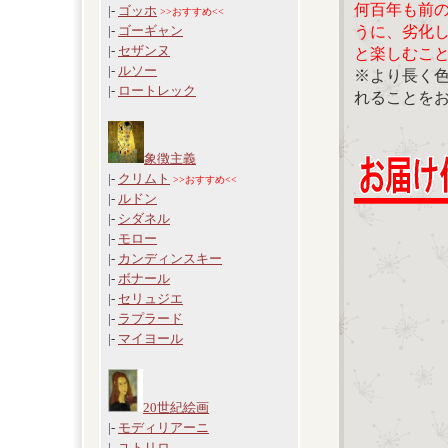
何百年も前
|-
ゴッホ
>>おすすめ<<
うに、劣化
|-
ゴーギャン
|-
セザンヌ
と楽しむこ
|-
ルソー
※より長く
|-
ロートレック
れることを
象徴主義
|-
クリムト
>>おすすめ<<
|-
ルドン
|-
シダネル
|-
モロー
|-
カンディンスキー
|-
ボナール
|-
セリュジエ
|-
ラプラード
|-
マイヨール
20世紀絵画
|-
モディリアーニ
|-
ユトリロ