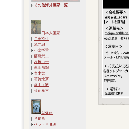
|
-
その他海外画家一覧
日本人画家
|-
岸田劉生
|-
浅井忠
|-
小出楢重
|-
藤島武二
|-
高橋由一
|-
黒田清輝
|-
青木繁
|-
葛飾北斎
|-
横山大観
|-
佐伯祐三
肖像画
|-
肖像画
|-
ペット肖像画