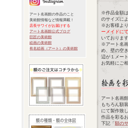
※作品金額
アート名画館の作品のこと
のサイズに
美術館情報など情報満載！
※お客様よ
店長サワイがお届けする
ーメイドに
アート名画館公式ブログ
巨匠の美術館
いておりま
絵画の美術館
※アート名
有名絵画（アート）の美術館
め、壁の空
辺が１メー
お気軽にご
アート名画
もちろん額
にて製作致
作品を彩る
下記「
額の