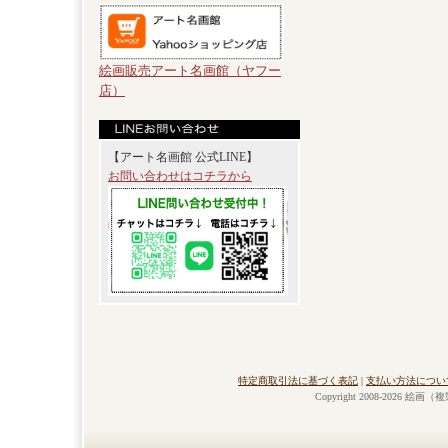
絵画販売アート名画館（ヤフー
店）
【アート名画館 公式LINE】
お問い合わせはコチラから
特定商取引法に基づく表記
|
支払い方法につい
Copyright 2008-2026 絵画