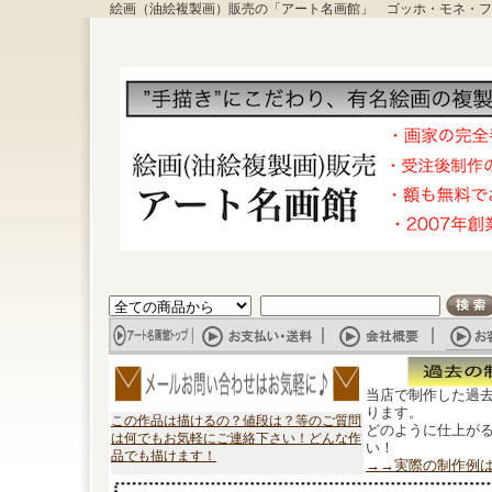
絵画（油絵複製画）販売の「アート名画館」 ゴッホ・モネ・フ
当店で制作した過
ります。
この作品は描けるの？値段は？等のご質問
どのように仕上が
は何でもお気軽にご連絡下さい！どんな作
い！
品でも描けます！
→→実際の制作例