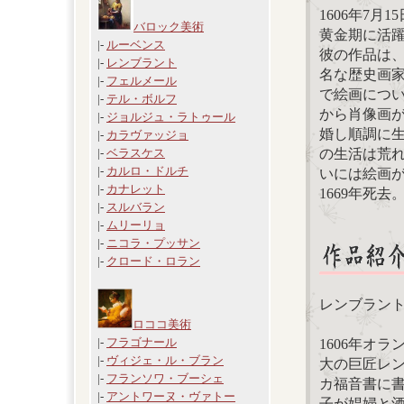
1606年7
バロック美術
黄金期に活
|-
ルーベンス
彼の作品は、
|-
レンブラント
名な歴史画
|-
フェルメール
で絵画につ
|-
テル・ボルフ
から肖像画が
|-
ジョルジュ・ラトゥール
婚し順調に生
|-
カラヴァッジョ
の生活は荒
|-
ベラスケス
|-
カルロ・ドルチ
いには絵画
|-
カナレット
1669年死去
|-
スルバラン
|-
ムリーリョ
|-
ニコラ・プッサン
|-
クロード・ロラン
レンブラン
ロココ美術
|-
フラゴナール
1606年オ
|-
ヴィジェ・ル・ブラン
大の巨匠レ
|-
フランソワ・ブーシェ
カ福音書に
|-
アントワーヌ・ヴァトー
子が娼婦と