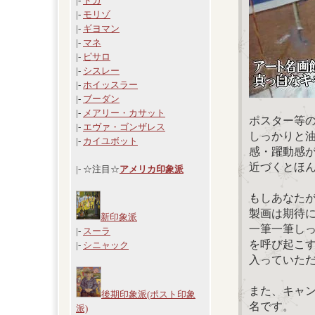
|-
ドガ
|-
モリゾ
|-
ギヨマン
|-
マネ
|-
ピサロ
|-
シスレー
|-
ホイッスラー
|-
ブーダン
|-
メアリー・カサット
ポスター等
|-
エヴァ・ゴンザレス
しっかりと
|-
カイユボット
感・躍動感
近づくとほ
|- ☆注目☆
アメリカ印象派
もしあなた
製画は期待
新印象派
一筆一筆し
|-
スーラ
を呼び起こ
|-
シニャック
入っていた
また、キャ
後期印象派(ポスト印象
名です。
派)