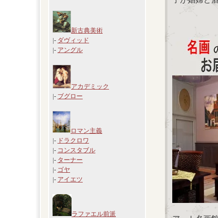
新古典美術
|-
ダヴィッド
|-
アングル
アカデミック
|-
ブグロー
ロマン主義
|-
ドラクロワ
|-
コンスタブル
|-
ターナー
|-
ゴヤ
|-
アイエツ
ラファエル前派