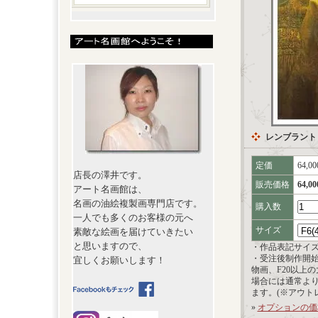
レンブラント
定価
64,0
店長の澤井です。
販売価格
64,0
アート名画館は、
名画の油絵複製画専門店です。
購入数
一人でも多くのお客様の元へ
サイズ
素敵な絵画を届けていきたい
と思いますので、
・作品表記サイ
・受注後制作開
宜しくお願いします！
物画、F20以上
場合には通常よ
ます。(※アウト
»
オプションの価