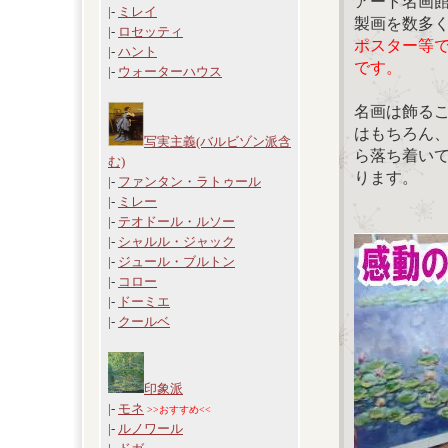
アート名画
|-
ミレイ
製画を数多
|-
ロセッティ
ポスター等
|-
ハント
です。
|-
ウォーターハウス
名画は飾る
はもちろん
写実主義(バルビゾン派含
ら落ち着い
む)
ります。
|-
ファンタン・ラトゥール
|-
ミレー
|-
テオドール・ルソー
|-
シャルル・ジャック
|-
ジュール・ブルトン
|-
コロー
|-
ドーミエ
|-
クールベ
印象派
|-
モネ
>>おすすめ<<
|-
ルノワール