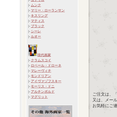
|-
ムンク
|-
マリー・ローランサン
|-
キスリング
|-
マティス
|-
ブラック
|-
シーレ
|-
ルオー
現代画家
|-
クラムスコイ
|-
ロベール・ドローネ
|-
マレーヴィチ
|-
モンドリアン
|-
アイヴァゾフスキー
|-
モーリス・ドニ
|-
アルチンボルド
ご注文は、
|-
マグリット
又は、メール：「
お気軽にご