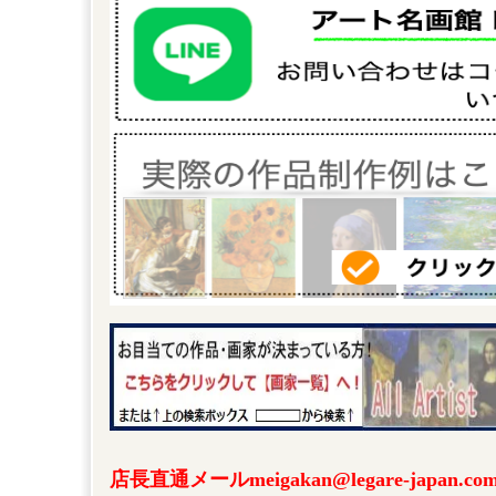
店長直通メールmeigakan@legare-japa