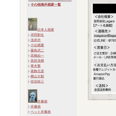
|
-
その他海外画家一覧
日本人画家
|-
岸田劉生
|-
浅井忠
|-
小出楢重
|-
藤島武二
|-
高橋由一
|-
黒田清輝
|-
青木繁
|-
葛飾北斎
|-
横山大観
|-
佐伯祐三
肖像画
|-
肖像画
|-
ペット肖像画