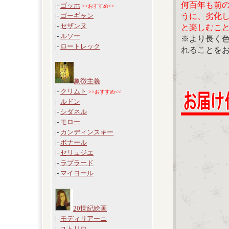
何百年も前
|-
ゴッホ
>>おすすめ<<
うに、劣化
|-
ゴーギャン
|-
セザンヌ
と楽しむこ
|-
ルソー
※より長く
|-
ロートレック
れることを
象徴主義
|-
クリムト
>>おすすめ<<
|-
ルドン
|-
シダネル
|-
モロー
|-
カンディンスキー
|-
ボナール
|-
セリュジエ
|-
ラプラード
|-
マイヨール
20世紀絵画
|-
モディリアーニ
|-
ユトリロ