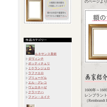
のページよ
ルネサンス美術
|-
ダヴィンチ
|-
ボッティチェリ
|-
ミケランジェロ
|-
ラファエロ
|-
ブリューゲル
|-
エル・グレコ
|-
ヴェロネーゼ
1606年～1
|-
クラーナハ
レンブラン
|-
ファン・エイク
（Rembrandt H