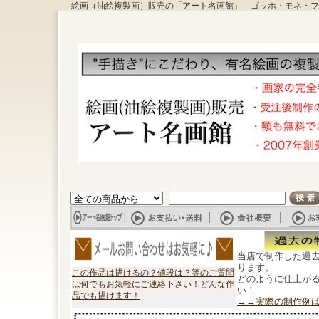
絵画（油絵複製画）販売の「アート名画館」 ゴッホ・モネ・フ
当店で制作した過
ります。
この作品は描けるの？値段は？等のご質問
どのように仕上が
は何でもお気軽にご連絡下さい！どんな作
い！
品でも描けます！
→→実際の制作例