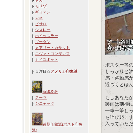
|-
ドガ
|-
モリゾ
|-
ギヨマン
|-
マネ
|-
ピサロ
|-
シスレー
|-
ホイッスラー
|-
ブーダン
|-
メアリー・カサット
|-
エヴァ・ゴンザレス
|-
カイユボット
ポスター等
しっかりと
|- ☆注目☆
アメリカ印象派
感・躍動感
近づくとほ
新印象派
もしあなた
|-
スーラ
|-
シニャック
製画は期待
一筆一筆し
を呼び起こ
入っていた
後期印象派(ポスト印象
派)