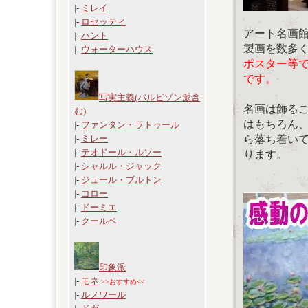
|-
ミレイ
|-
ロセッティ
アート名画
|-
ハント
製画を数多
|-
ウォーターハウス
ポスター等
です。
写実主義(バルビゾン派含
名画は飾る
む)
はもちろん
|-
ファンタン・ラトゥール
ら落ち着い
|-
ミレー
|-
テオドール・ルソー
ります。
|-
シャルル・ジャック
|-
ジュール・ブルトン
|-
コロー
|-
ドーミエ
|-
クールベ
印象派
|-
モネ
>>おすすめ<<
|-
ルノワール