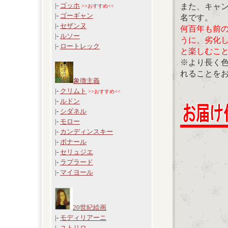
|-
ゴッホ
また、キャ
>>おすすめ<<
|-
ゴーギャン
名です。
|-
セザンヌ
何百年も前
|-
ルソー
うに、劣化
|-
ロートレック
と楽しむこ
※より長く
れることを
象徴主義
|-
クリムト
>>おすすめ<<
|-
ルドン
|-
シダネル
|-
モロー
|-
カンディンスキー
|-
ボナール
|-
セリュジエ
|-
ラプラード
|-
マイヨール
20世紀絵画
|-
モディリアーニ
|-
ユトリロ