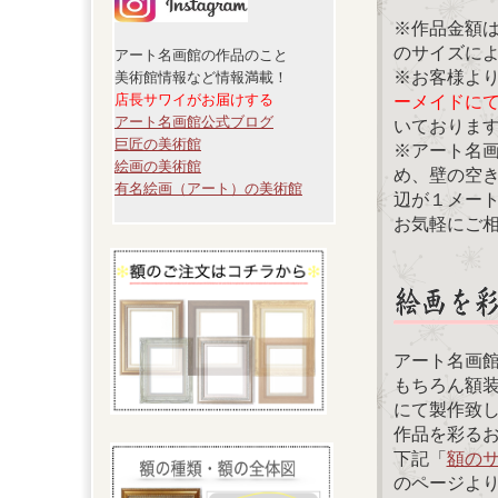
※作品金額
のサイズに
アート名画館の作品のこと
※お客様よ
美術館情報など情報満載！
店長サワイがお届けする
ーメイドに
アート名画館公式ブログ
いておりま
巨匠の美術館
※アート名
絵画の美術館
め、壁の空
有名絵画（アート）の美術館
辺が１メー
お気軽にご
アート名画
もちろん額
にて製作致
作品を彩る
下記「
額の
のページよ