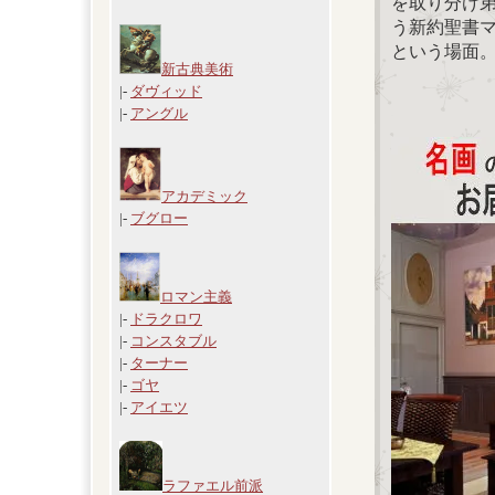
を取り分け
う新約聖書
という場面
新古典美術
|-
ダヴィッド
|-
アングル
アカデミック
|-
ブグロー
ロマン主義
|-
ドラクロワ
|-
コンスタブル
|-
ターナー
|-
ゴヤ
|-
アイエツ
ラファエル前派