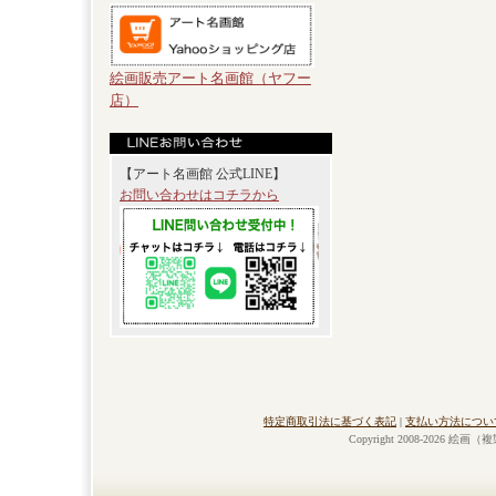
絵画販売アート名画館（ヤフー
店）
【アート名画館 公式LINE】
お問い合わせはコチラから
特定商取引法に基づく表記
|
支払い方法につい
Copyright 2008-2026 絵画