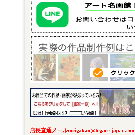
店長直通メールmeigakan@legare-japa