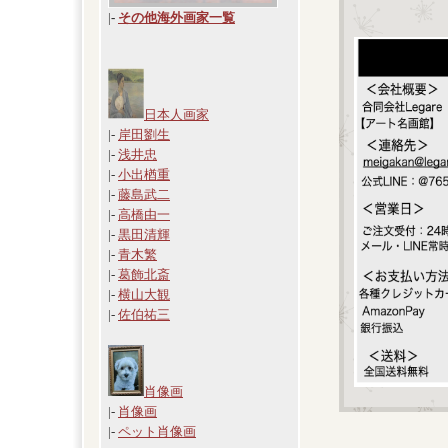
|
-
その他海外画家一覧
日本人画家
|-
岸田劉生
|-
浅井忠
|-
小出楢重
|-
藤島武二
|-
高橋由一
|-
黒田清輝
|-
青木繁
|-
葛飾北斎
|-
横山大観
|-
佐伯祐三
肖像画
|-
肖像画
|-
ペット肖像画