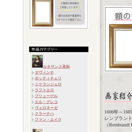
ルネサンス美術
|-
ダヴィンチ
|-
ボッティチェリ
|-
ミケランジェロ
|-
ラファエロ
|-
ブリューゲル
|-
エル・グレコ
|-
ヴェロネーゼ
1606年～1
|-
クラーナハ
レンブラン
|-
ファン・エイク
（Rembrandt H