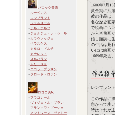
1606年7
バロック美術
黄金期に活
|-
ルーベンス
彼の作品は、
|-
レンブラント
名な歴史画
|-
フェルメール
で絵画につ
|-
テル・ボルフ
から肖像画が
|-
ジョルジュ・ラトゥール
|-
カラヴァッジョ
婚し順調に生
|-
ベラスケス
の生活は荒
|-
カルロ・ドルチ
いには絵画
|-
カナレット
1669年死去
|-
スルバラン
|-
ムリーリョ
|-
ニコラ・プッサン
|-
クロード・ロラン
レンブラン
ロココ美術
|-
フラゴナール
この作品に
|-
ヴィジェ・ル・ブラン
向かって歩
|-
フランソワ・ブーシェ
時はそれが
|-
アントワーヌ・ヴァトー