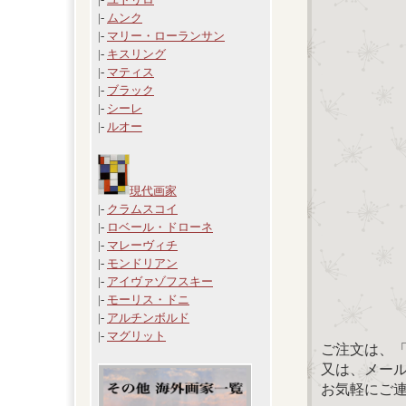
|-
ムンク
|-
マリー・ローランサン
|-
キスリング
|-
マティス
|-
ブラック
|-
シーレ
|-
ルオー
現代画家
|-
クラムスコイ
|-
ロベール・ドローネ
|-
マレーヴィチ
|-
モンドリアン
|-
アイヴァゾフスキー
|-
モーリス・ドニ
|-
アルチンボルド
|-
マグリット
ご注文は、
又は、メール：「
お気軽にご