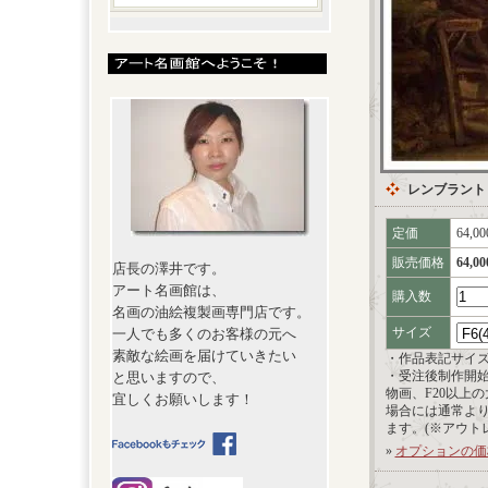
レンブラント
定価
64,0
販売価格
64,0
店長の澤井です。
アート名画館は、
購入数
名画の油絵複製画専門店です。
サイズ
一人でも多くのお客様の元へ
素敵な絵画を届けていきたい
・作品表記サイ
・受注後制作開
と思いますので、
物画、F20以上
宜しくお願いします！
場合には通常よ
ます。(※アウト
»
オプションの価