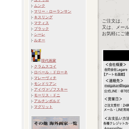
|-
ムンク
|-
マリー・ローランサン
|-
キスリング
ご注文は、
|-
マティス
又は、メール：「
|-
ブラック
お気軽にご
|-
シーレ
|-
ルオー
現代画家
|-
クラムスコイ
|-
ロベール・ドローネ
|-
マレーヴィチ
|-
モンドリアン
|-
アイヴァゾフスキー
|-
モーリス・ドニ
|-
アルチンボルド
|-
マグリット