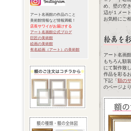
め、壁の空
辺が１メー
アート名画館の作品のこと
お気軽にご
美術館情報など情報満載！
店長サワイがお届けする
アート名画館公式ブログ
巨匠の美術館
絵画の美術館
有名絵画（アート）の美術館
アート名画
もちろん額
にて製作致
作品を彩る
下記「
額の
のページよ