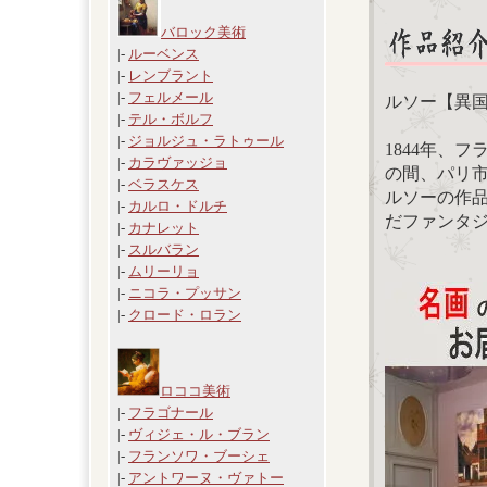
バロック美術
|-
ルーベンス
|-
レンブラント
|-
フェルメール
ルソー【異国
|-
テル・ボルフ
|-
ジョルジュ・ラトゥール
1844年、
|-
カラヴァッジョ
の間、パリ
|-
ベラスケス
ルソーの作
|-
カルロ・ドルチ
だファンタ
|-
カナレット
|-
スルバラン
|-
ムリーリョ
|-
ニコラ・プッサン
|-
クロード・ロラン
ロココ美術
|-
フラゴナール
|-
ヴィジェ・ル・ブラン
|-
フランソワ・ブーシェ
|-
アントワーヌ・ヴァトー