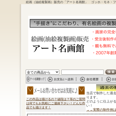
絵画（油絵複製画）販売の「アート名画館」 ゴッホ・モネ・フ
当店で制作した過
ります。
この作品は描けるの？値段は？等のご質問
どのように仕上が
は何でもお気軽にご連絡下さい！どんな作
い！
品でも描けます！
→→実際の制作例