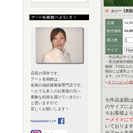
ルソー【異国
定価
64,0
販売価格
64,0
購入数
サイズ
・作品表記サイ
・受注後制作開
物画、F20以上
場合には通常よ
店長の澤井です。
ます。(※アウト
アート名画館は、
»
オプションの価
名画の油絵複製画専門店です。
一人でも多くのお客様の元へ
素敵な絵画を届けていきたい
※作品金額
と思いますので、
のサイズに
宜しくお願いします！
※お客様よ
ーメイドに
いておりま
※アート名