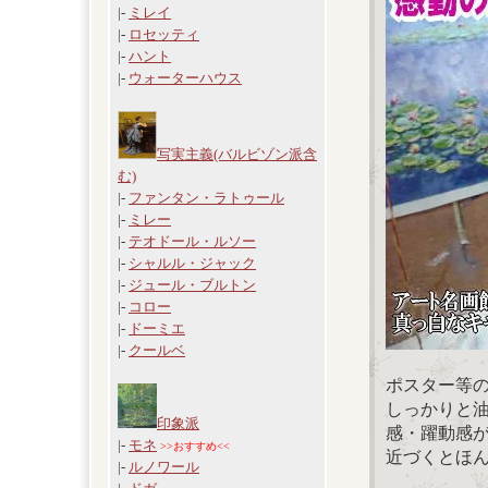
|-
ミレイ
|-
ロセッティ
|-
ハント
|-
ウォーターハウス
写実主義(バルビゾン派含
む)
|-
ファンタン・ラトゥール
|-
ミレー
|-
テオドール・ルソー
|-
シャルル・ジャック
|-
ジュール・ブルトン
|-
コロー
|-
ドーミエ
|-
クールベ
ポスター等
しっかりと
印象派
感・躍動感
|-
モネ
>>おすすめ<<
近づくとほ
|-
ルノワール