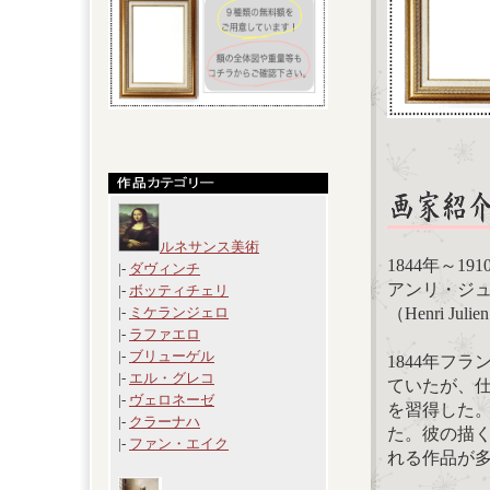
ルネサンス美術
1844年～191
|-
ダヴィンチ
アンリ・ジ
|-
ボッティチェリ
（Henri Julien
|-
ミケランジェロ
|-
ラファエロ
|-
ブリューゲル
1844年フ
|-
エル・グレコ
ていたが、
|-
ヴェロネーゼ
を習得した。
|-
クラーナハ
た。彼の描
|-
ファン・エイク
れる作品が