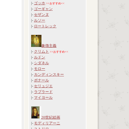
|-
ゴッホ
>>おすすめ<<
|-
ゴーギャン
|-
セザンヌ
|-
ルソー
|-
ロートレック
象徴主義
|-
クリムト
>>おすすめ<<
|-
ルドン
|-
シダネル
|-
モロー
|-
カンディンスキー
|-
ボナール
|-
セリュジエ
|-
ラプラード
|-
マイヨール
20世紀絵画
|-
モディリアーニ
|-
ユトリロ