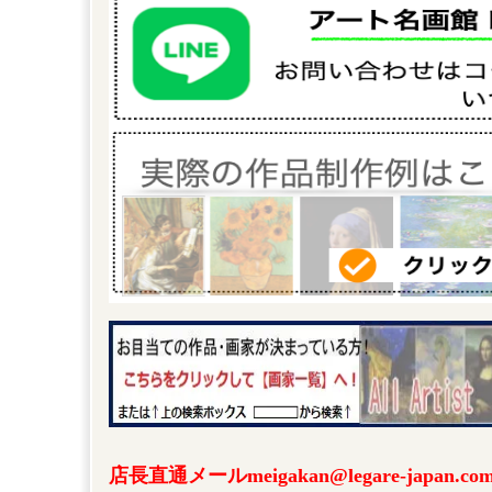
店長直通メールmeigakan@legare-japa