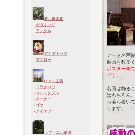
新古典美術
|-
ダヴィッド
|-
アングル
アカデミック
アート名画
|-
ブグロー
製画を数多
ポスター等
です。
ロマン主義
|-
ドラクロワ
名画は飾る
|-
コンスタブル
はもちろん
|-
ターナー
ら落ち着い
|-
ゴヤ
ります。
|-
アイエツ
ラファエル前派