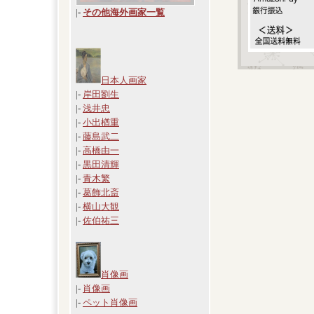
|
-
その他海外画家一覧
日本人画家
|-
岸田劉生
|-
浅井忠
|-
小出楢重
|-
藤島武二
|-
高橋由一
|-
黒田清輝
|-
青木繁
|-
葛飾北斎
|-
横山大観
|-
佐伯祐三
肖像画
|-
肖像画
|-
ペット肖像画