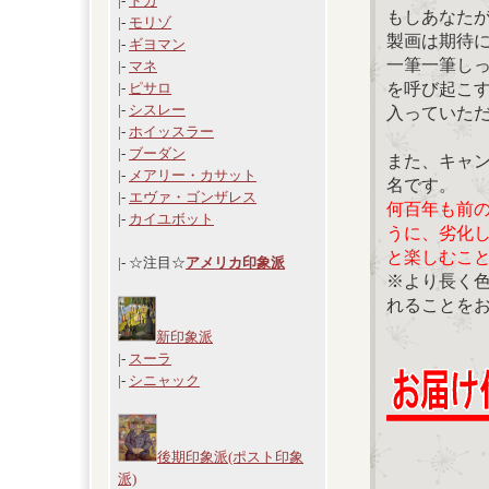
|-
ドガ
もしあなた
|-
モリゾ
製画は期待
|-
ギヨマン
一筆一筆し
|-
マネ
を呼び起こ
|-
ピサロ
|-
シスレー
入っていた
|-
ホイッスラー
|-
ブーダン
また、キャ
|-
メアリー・カサット
名です。
|-
エヴァ・ゴンザレス
何百年も前
|-
カイユボット
うに、劣化
と楽しむこ
|- ☆注目☆
アメリカ印象派
※より長く
れることを
新印象派
|-
スーラ
|-
シニャック
後期印象派(ポスト印象
派)