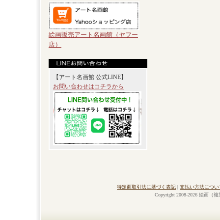
絵画販売アート名画館（ヤフー
店）
【アート名画館 公式LINE】
お問い合わせはコチラから
特定商取引法に基づく表記
|
支払い方法につい
Copyright 2008-2026 絵画