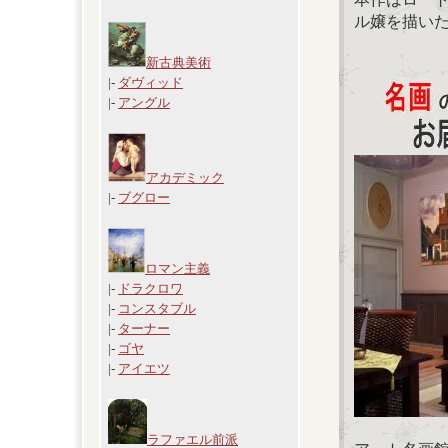
ル嬢を描い
新古典美術
|-
ダヴィッド
|-
アングル
アカデミック
|-
ブグロー
ロマン主義
|-
ドラクロワ
|-
コンスタブル
|-
ターナー
|-
ゴヤ
|-
アイエツ
ラファエル前派