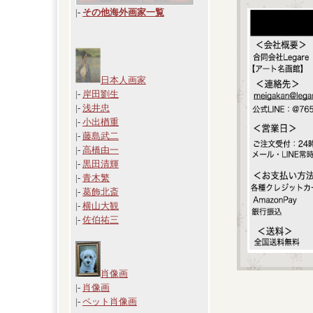
|
-
その他海外画家一覧
日本人画家
|-
岸田劉生
|-
浅井忠
|-
小出楢重
|-
藤島武二
|-
高橋由一
|-
黒田清輝
|-
青木繁
|-
葛飾北斎
|-
横山大観
|-
佐伯祐三
肖像画
|-
肖像画
|-
ペット肖像画