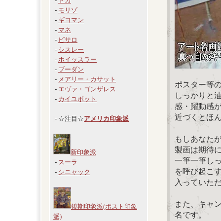
|-
ドガ
|-
モリゾ
|-
ギヨマン
|-
マネ
|-
ピサロ
|-
シスレー
|-
ホイッスラー
|-
ブーダン
|-
メアリー・カサット
ポスター等
|-
エヴァ・ゴンザレス
しっかりと
|-
カイユボット
感・躍動感
近づくとほ
|- ☆注目☆
アメリカ印象派
もしあなた
製画は期待
新印象派
一筆一筆し
|-
スーラ
を呼び起こ
|-
シニャック
入っていた
また、キャ
後期印象派(ポスト印象
名です。
派)