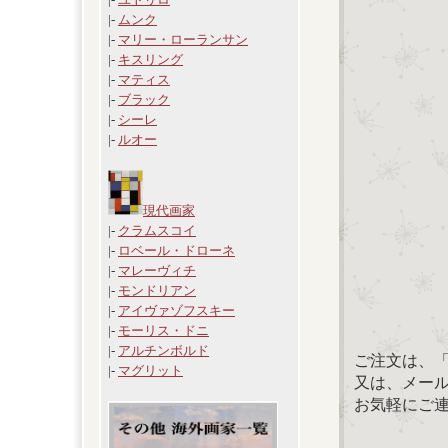
|-
ムンク
|-
マリー・ローランサン
|-
キスリング
|-
マティス
|-
ブラック
|-
シーレ
|-
ルオー
現代画家
|-
クラムスコイ
|-
ロベール・ドローネ
|-
マレーヴィチ
|-
モンドリアン
|-
アイヴァゾフスキー
|-
モーリス・ドニ
|-
アルチンボルド
ご注文は、
|-
マグリット
又は、メール：「
お気軽にご