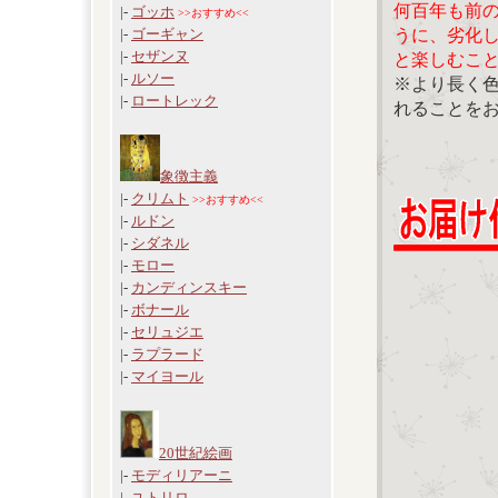
何百年も前
|-
ゴッホ
>>おすすめ<<
うに、劣化
|-
ゴーギャン
|-
セザンヌ
と楽しむこ
|-
ルソー
※より長く
|-
ロートレック
れることを
象徴主義
|-
クリムト
>>おすすめ<<
|-
ルドン
|-
シダネル
|-
モロー
|-
カンディンスキー
|-
ボナール
|-
セリュジエ
|-
ラプラード
|-
マイヨール
20世紀絵画
|-
モディリアーニ
|-
ユトリロ