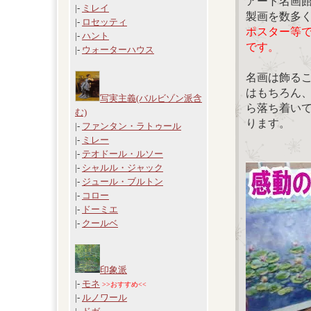
アート名画
|-
ミレイ
製画を数多
|-
ロセッティ
ポスター等
|-
ハント
です。
|-
ウォーターハウス
名画は飾る
はもちろん
写実主義(バルビゾン派含
ら落ち着い
む)
ります。
|-
ファンタン・ラトゥール
|-
ミレー
|-
テオドール・ルソー
|-
シャルル・ジャック
|-
ジュール・ブルトン
|-
コロー
|-
ドーミエ
|-
クールベ
印象派
|-
モネ
>>おすすめ<<
|-
ルノワール