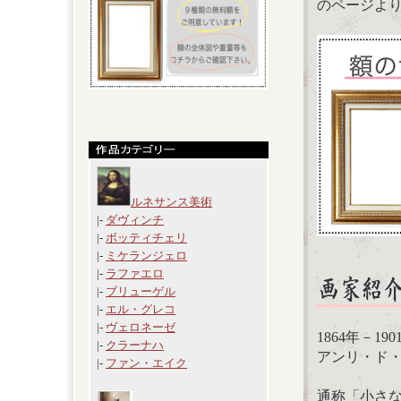
のページよ
ルネサンス美術
|-
ダヴィンチ
|-
ボッティチェリ
|-
ミケランジェロ
|-
ラファエロ
|-
ブリューゲル
|-
エル・グレコ
|-
ヴェロネーゼ
1864年－1
|-
クラーナハ
アンリ・ド・トゥ
|-
ファン・エイク
通称「小さ