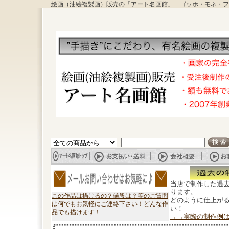
絵画（油絵複製画）販売の「アート名画館」 ゴッホ・モネ・フ
当店で制作した過
ります。
この作品は描けるの？値段は？等のご質問
どのように仕上が
は何でもお気軽にご連絡下さい！どんな作
い！
品でも描けます！
→→実際の制作例