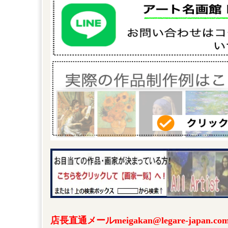
店長直通メールmeigakan@legare-japa