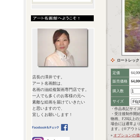
ロートレック
定価
64,0
店長の澤井です。
販売価格
64,0
アート名画館は、
名画の油絵複製画専門店です。
購入数
一人でも多くのお客様の元へ
サイズ
素敵な絵画を届けていきたい
と思いますので、
・作品表記サイ
・受注後制作開
宜しくお願いします！
物画、F20以上
場合には通常よ
ます。(※アウト
»
オプションの価