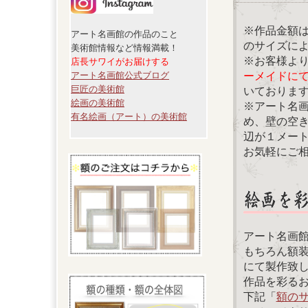
※作品金額
アート名画館の作品のこと
のサイズに
美術館情報など情報満載！
※お客様よ
店長サワイがお届けする
ーメイドに
アート名画館公式ブログ
巨匠の美術館
いておりま
絵画の美術館
※アート名
有名絵画（アート）の美術館
め、壁の空
辺が１メー
お気軽にご
アート名画
もちろん額
にて製作致
作品を彩る
下記「
額の