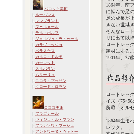
1864年、
バロック美術
に転んで足
|-
ルーベンス
足の成長が
|-
レンブラント
きない世継
|-
フェルメール
そんなロート
|-
テル・ボルフ
リに出て以
|-
ジョルジュ・ラトゥール
ロートレッ
|-
カラヴァッジョ
題材にする
|-
ベラスケス
|-
カルロ・ドルチ
1901年、
|-
カナレット
|-
スルバラン
|-
ムリーリョ
|-
ニコラ・プッサン
|-
クロード・ロラン
ロートレック
イズ（75×58
所蔵：オル
ロココ美術
|-
フラゴナール
|-
ヴィジェ・ル・ブラン
1864年生
|-
フランソワ・ブーシェ
レック。
|-
アントワーヌ・ヴァトー
本作はロー