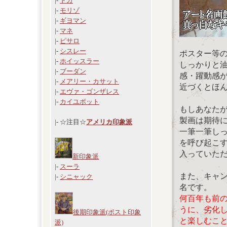
|-
ドガ
|-
モリゾ
|-
ギヨマン
|-
マネ
|-
ピサロ
|-
シスレー
ポスター等
|-
ホイッスラー
しっかりと
|-
ブーダン
感・躍動感
|-
メアリー・カサット
近づくとほ
|-
エヴァ・ゴンザレス
|-
カイユボット
もしあなた
製画は期待
|- ☆注目☆
アメリカ印象派
一筆一筆し
を呼び起こ
入っていた
新印象派
|-
スーラ
また、キャ
|-
シニャック
名です。
何百年も前
うに、劣化
後期印象派(ポスト印象
と楽しむこ
派)