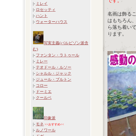
です。
|-
ミレイ
|-
ロセッティ
名画は飾る
|-
ハント
はもちろん
|-
ウォーターハウス
ら落ち着い
ります。
写実主義(バルビゾン派含
む)
|-
ファンタン・ラトゥール
|-
ミレー
|-
テオドール・ルソー
|-
シャルル・ジャック
|-
ジュール・ブルトン
|-
コロー
|-
ドーミエ
|-
クールベ
印象派
|-
モネ
>>おすすめ<<
|-
ルノワール