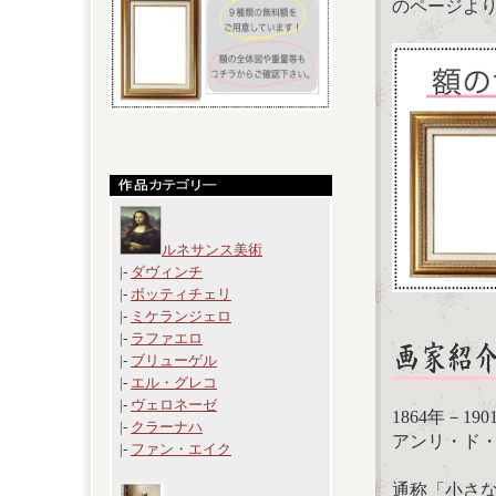
のページよ
ルネサンス美術
|-
ダヴィンチ
|-
ボッティチェリ
|-
ミケランジェロ
|-
ラファエロ
|-
ブリューゲル
|-
エル・グレコ
|-
ヴェロネーゼ
1864年－1
|-
クラーナハ
アンリ・ド・トゥ
|-
ファン・エイク
通称「小さ