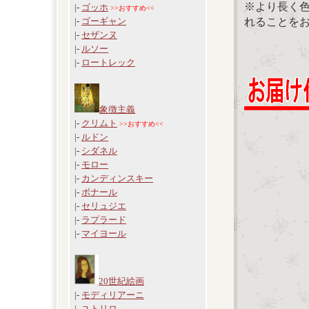
※より長く
|-
ゴッホ
>>おすすめ<<
れることを
|-
ゴーギャン
|-
セザンヌ
|-
ルソー
|-
ロートレック
象徴主義
|-
クリムト
>>おすすめ<<
|-
ルドン
|-
シダネル
|-
モロー
|-
カンディンスキー
|-
ボナール
|-
セリュジエ
|-
ラプラード
|-
マイヨール
20世紀絵画
|-
モディリアーニ
|-
ユトリロ