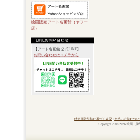
絵画販売アート名画館（ヤフー
店）
【アート名画館 公式LINE】
お問い合わせはコチラから
特定商取引法に基づく表記
|
支払い方法につい
Copyright 2008-2026 絵画