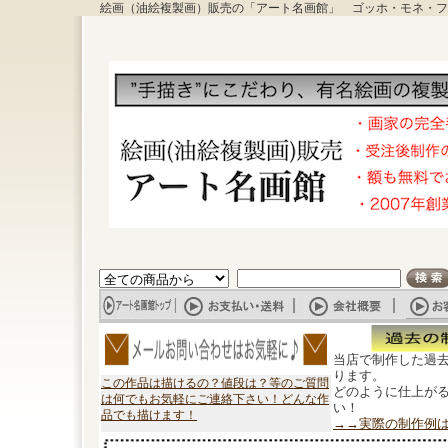
絵画（油絵複製画）販売の「アート名画館」 ゴッホ・モネ・フ
当店で制作した過
ります。
この作品は描けるの？値段は？等のご質問
どのように仕上が
は何でもお気軽にご連絡下さい！どんな作
い！
品でも描けます！
→→実際の制作例