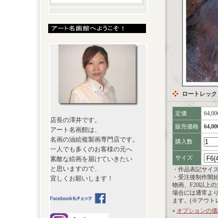
ロートレック
定価
64,0
店長の澤井です。
販売価格
64,0
アート名画館は、
名画の油絵複製画専門店です。
購入数
一人でも多くのお客様の元へ
サイズ
素敵な絵画を届けていきたい
と思いますので、
・作品表記サイ
・受注後制作開
宜しくお願いします！
物画、F20以上
場合には通常よ
ます。(※アウト
»
オプションの価