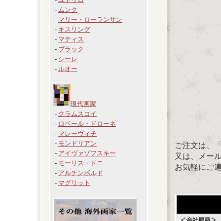
|-
ムンク
|-
マリー・ローランサン
|-
キスリング
|-
マティス
|-
ブラック
|-
シーレ
|-
ルオー
現代画家
|-
クラムスコイ
|-
ロベール・ドローネ
|-
マレーヴィチ
|-
モンドリアン
ご注文は、
|-
アイヴァゾフスキー
又は、メール：「
|-
モーリス・ドニ
お気軽にご
|-
アルチンボルド
|-
マグリット