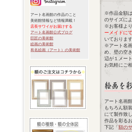
※作品金額
アート名画館の作品のこと
のサイズに
美術館情報など情報満載！
※お客様よ
店長サワイがお届けする
ーメイドに
アート名画館公式ブログ
巨匠の美術館
いておりま
絵画の美術館
※アート名
有名絵画（アート）の美術館
め、壁の空
辺が１メー
お気軽にご
アート名画
もちろん額
にて製作致
作品を彩る
下記「
額の