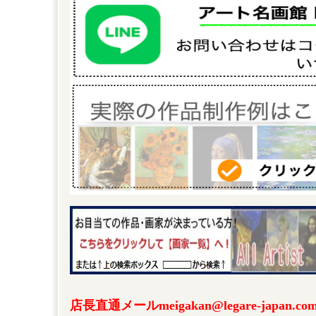
店長直通メールmeigakan@legare-japa