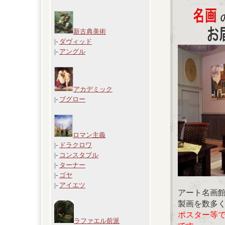
新古典美術
|-
ダヴィッド
|-
アングル
アカデミック
|-
ブグロー
ロマン主義
|-
ドラクロワ
|-
コンスタブル
|-
ターナー
|-
ゴヤ
|-
アイエツ
アート名画
製画を数多
ポスター等
ラファエル前派