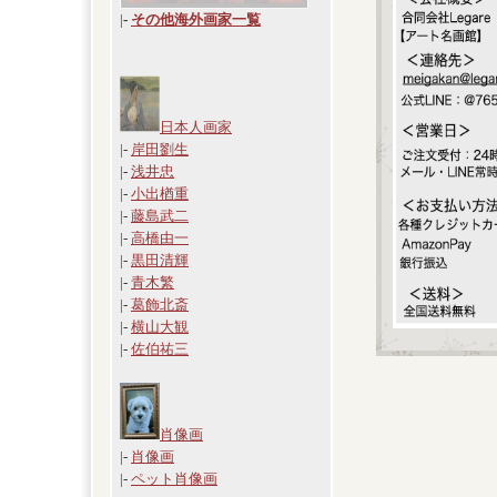
|
-
その他海外画家一覧
日本人画家
|-
岸田劉生
|-
浅井忠
|-
小出楢重
|-
藤島武二
|-
高橋由一
|-
黒田清輝
|-
青木繁
|-
葛飾北斎
|-
横山大観
|-
佐伯祐三
肖像画
|-
肖像画
|-
ペット肖像画