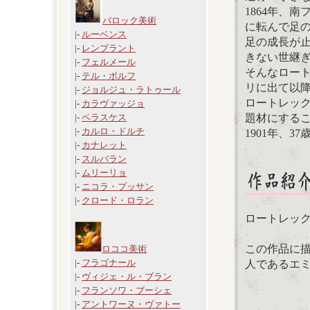
1864年、
バロック美術
に転んで足
|-
ルーベンス
足の成長が
|-
レンブラント
きない世継
|-
フェルメール
そんなロート
|-
テル・ボルフ
リに出て以
|-
ジョルジュ・ラトゥール
ロートレッ
|-
カラヴァッジョ
題材にする
|-
ベラスケス
|-
カルロ・ドルチ
1901年、
|-
カナレット
|-
スルバラン
|-
ムリーリョ
|-
ニコラ・プッサン
|-
クロード・ロラン
ロートレッ
この作品に
ロココ美術
|-
フラゴナール
人であるエ
|-
ヴィジェ・ル・ブラン
|-
フランソワ・ブーシェ
|-
アントワーヌ・ヴァトー