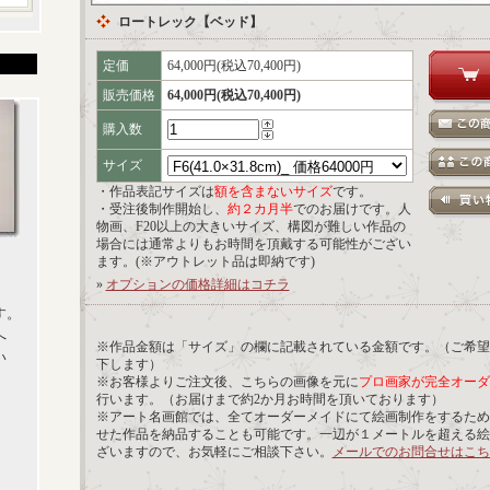
ロートレック【ベッド】
定価
64,000円(税込70,400円)
販売価格
64,000円(税込70,400円)
購入数
サイズ
・作品表記サイズは
額を含まないサイズ
です。
・受注後制作開始し、
約２カ月半
でのお届けです。人
物画、F20以上の大きいサイズ、構図が難しい作品の
場合には通常よりもお時間を頂戴する可能性がござい
ます。(※アウトレット品は即納です)
»
オプションの価格詳細はコチラ
す。
へ
※作品金額は「サイズ」の欄に記載されている金額です。（ご希望
い
下します）
※お客様よりご注文後、こちらの画像を元に
プロ画家が完全オーダ
行います。（お届けまで約2か月お時間を頂いております）
※アート名画館では、全てオーダーメイドにて絵画制作をするため
せた作品を納品することも可能です。一辺が１メートルを超える絵
ざいますので、お気軽にご相談下さい。
メールでのお問合せはこち