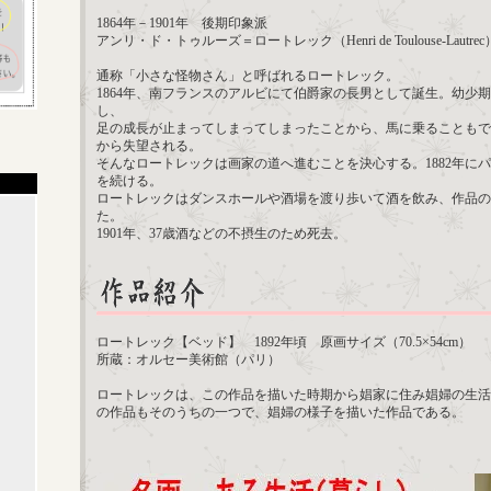
1864年－1901年 後期印象派
アンリ・ド・トゥルーズ＝ロートレック（Henri de Toulouse-Lautrec
通称「小さな怪物さん」と呼ばれるロートレック。
1864年、南フランスのアルビにて伯爵家の長男として誕生。幼少
し、
足の成長が止まってしまってしまったことから、馬に乗ることもで
から失望される。
そんなロートレックは画家の道へ進むことを決心する。1882年に
を続ける。
ロートレックはダンスホールや酒場を渡り歩いて酒を飲み、作品の
た。
1901年、37歳酒などの不摂生のため死去。
ロートレック【ベッド】 1892年頃 原画サイズ（70.5×54cm）
所蔵：オルセー美術館（パリ）
ロートレックは、この作品を描いた時期から娼家に住み娼婦の生活
の作品もそのうちの一つで、娼婦の様子を描いた作品である。