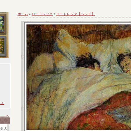
ホーム
»
ロートレック
»
ロートレック【ベッド】
＜
ません