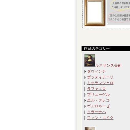
ルネサンス美術
|-
ダヴィンチ
|-
ボッティチェリ
|-
ミケランジェロ
|-
ラファエロ
|-
ブリューゲル
|-
エル・グレコ
|-
ヴェロネーゼ
|-
クラーナハ
|-
ファン・エイク