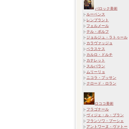
バロック美術
|-
ルーベンス
|-
レンブラント
|-
フェルメール
|-
テル・ボルフ
|-
ジョルジュ・ラトゥール
|-
カラヴァッジョ
|-
ベラスケス
|-
カルロ・ドルチ
|-
カナレット
|-
スルバラン
|-
ムリーリョ
|-
ニコラ・プッサン
|-
クロード・ロラン
ロココ美術
|-
フラゴナール
|-
ヴィジェ・ル・ブラン
|-
フランソワ・ブーシェ
|-
アントワーヌ・ヴァトー