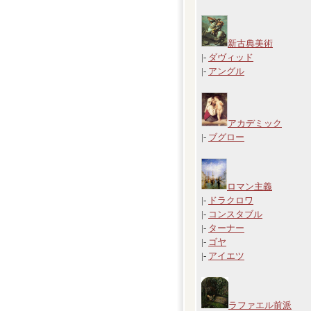
新古典美術
|-
ダヴィッド
|-
アングル
アカデミック
|-
ブグロー
ロマン主義
|-
ドラクロワ
|-
コンスタブル
|-
ターナー
|-
ゴヤ
|-
アイエツ
ラファエル前派