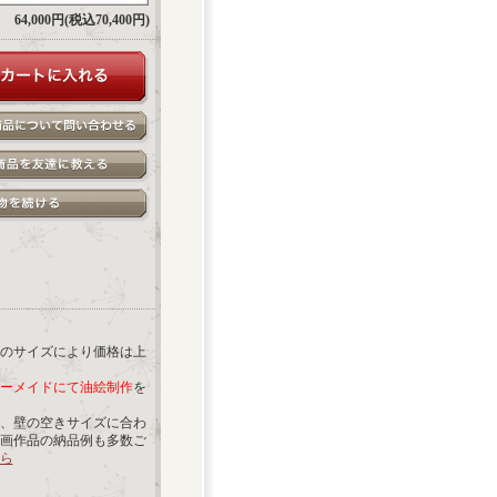
64,000円(税込70,400円)
のサイズにより価格は上
ーメイドにて油絵制作
を
、壁の空きサイズに合わ
画作品の納品例も多数ご
ら