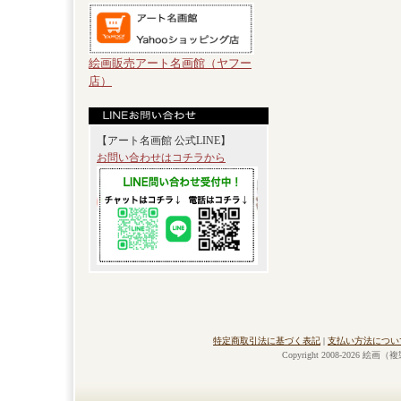
絵画販売アート名画館（ヤフー
店）
【アート名画館 公式LINE】
お問い合わせはコチラから
特定商取引法に基づく表記
|
支払い方法につい
Copyright 2008-2026 絵画