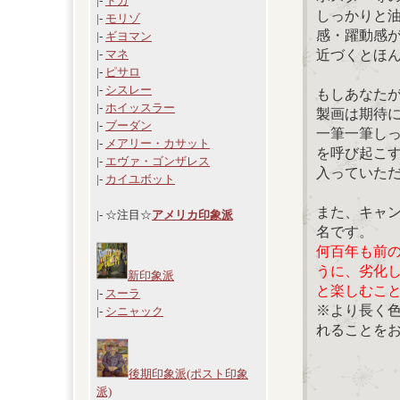
|-
ドガ
しっかりと
|-
モリゾ
感・躍動感
|-
ギヨマン
近づくとほ
|-
マネ
|-
ピサロ
|-
シスレー
もしあなた
|-
ホイッスラー
製画は期待
|-
ブーダン
一筆一筆し
|-
メアリー・カサット
を呼び起こ
|-
エヴァ・ゴンザレス
入っていた
|-
カイユボット
また、キャ
|- ☆注目☆
アメリカ印象派
名です。
何百年も前
うに、劣化
新印象派
と楽しむこ
|-
スーラ
※より長く
|-
シニャック
れることを
後期印象派(ポスト印象
派)