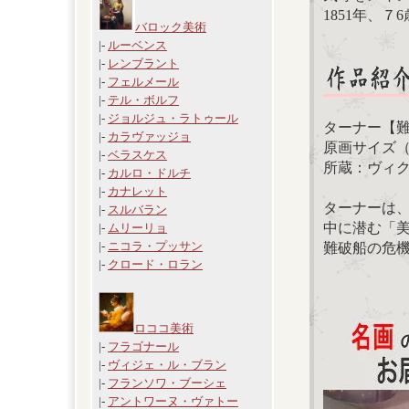
1851年、７
バロック美術
|-
ルーベンス
|-
レンブラント
|-
フェルメール
|-
テル・ボルフ
|-
ジョルジュ・ラトゥール
ターナー【難
|-
カラヴァッジョ
原画サイズ（12
|-
ベラスケス
所蔵：ヴィ
|-
カルロ・ドルチ
|-
カナレット
ターナーは
|-
スルバラン
中に潜む「
|-
ムリーリョ
|-
ニコラ・プッサン
難破船の危
|-
クロード・ロラン
ロココ美術
|-
フラゴナール
|-
ヴィジェ・ル・ブラン
|-
フランソワ・ブーシェ
|-
アントワーヌ・ヴァトー