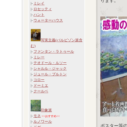
ります。
|-
ミレイ
|-
ロセッティ
|-
ハント
|-
ウォーターハウス
写実主義(バルビゾン派含
む)
|-
ファンタン・ラトゥール
|-
ミレー
|-
テオドール・ルソー
|-
シャルル・ジャック
|-
ジュール・ブルトン
|-
コロー
|-
ドーミエ
|-
クールベ
印象派
|-
モネ
>>おすすめ<<
|-
ルノワール
ポスター等