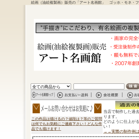
絵画（油絵複製画）販売の「アート名画館」 ゴッホ・モネ・フ
当店で制作した過
ります。
この作品は描けるの？値段は？等のご質問
どのように仕上が
は何でもお気軽にご連絡下さい！どんな作
い！
品でも描けます！
→→実際の制作例