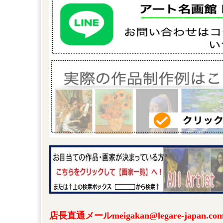
店長直通メールmeigakan@legare-japa