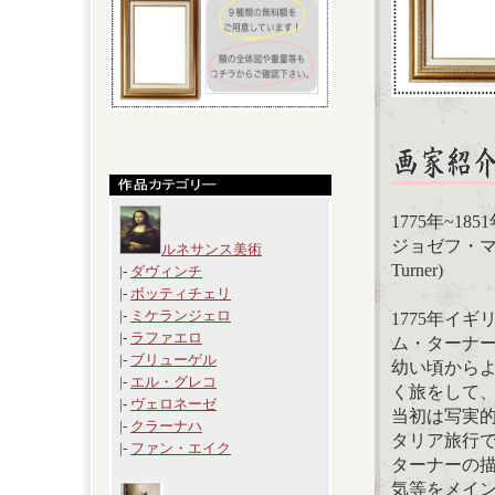
1775年~1
ジョゼフ・マロー
ルネサンス美術
Turner)
|-
ダヴィンチ
|-
ボッティチェリ
|-
ミケランジェロ
1775年イ
|-
ラファエロ
ム・ターナ
|-
ブリューゲル
幼い頃から
|-
エル・グレコ
く旅をして
|-
ヴェロネーゼ
当初は写実的
|-
クラーナハ
タリア旅行
|-
ファン・エイク
ターナーの
気等をメイ