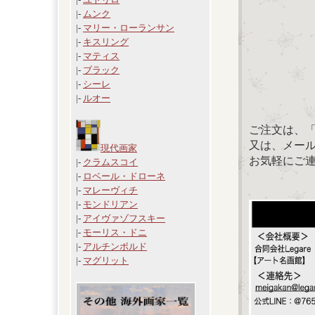
|-
ムンク
|-
マリー・ローランサン
|-
キスリング
|-
マティス
|-
ブラック
|-
シーレ
|-
ルオー
ご注文は、
又は、メール：「
現代画家
お気軽にご
|-
クラムスコイ
|-
ロベール・ドローネ
|-
マレーヴィチ
|-
モンドリアン
|-
アイヴァゾフスキー
|-
モーリス・ドニ
|-
アルチンボルド
|-
マグリット