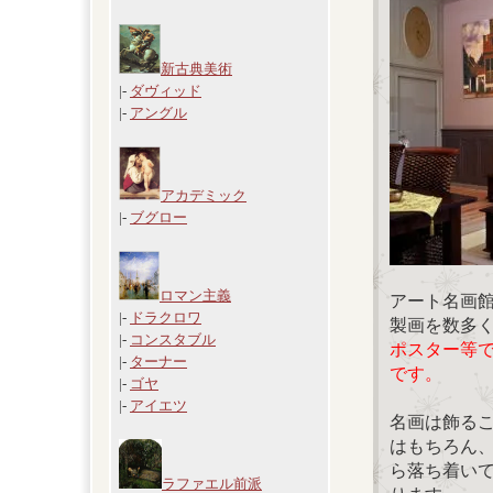
新古典美術
|-
ダヴィッド
|-
アングル
アカデミック
|-
ブグロー
ロマン主義
アート名画
|-
ドラクロワ
製画を数多
|-
コンスタブル
ポスター等
|-
ターナー
です。
|-
ゴヤ
|-
アイエツ
名画は飾る
はもちろん
ら落ち着い
ラファエル前派