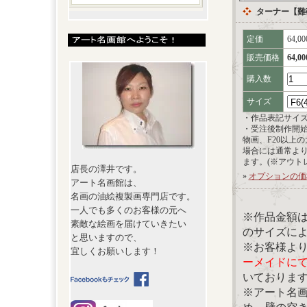
ターナー【難
定価
64,0
販売価格
64,0
購入数
サイズ
・作品表記サイ
・受注後制作開
物画、F20以上
場合には通常よ
ます。(※アウト
店長の澤井です。
»
オプションの価
アート名画館は、
名画の油絵複製画専門店です。
一人でも多くのお客様の元へ
※作品金額
素敵な絵画を届けていきたい
のサイズに
と思いますので、
※お客様よ
宜しくお願いします！
ーメイドに
いておりま
※アート名