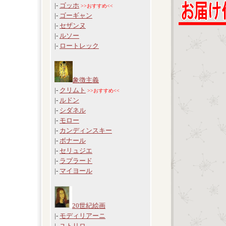
|-
ゴッホ
>>おすすめ<<
|-
ゴーギャン
|-
セザンヌ
|-
ルソー
|-
ロートレック
象徴主義
|-
クリムト
>>おすすめ<<
|-
ルドン
|-
シダネル
|-
モロー
|-
カンディンスキー
|-
ボナール
|-
セリュジエ
|-
ラプラード
|-
マイヨール
20世紀絵画
|-
モディリアーニ
|-
ユトリロ