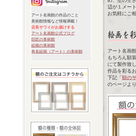
め、壁の空
辺が１メー
お気軽にご
アート名画館の作品のこと
美術館情報など情報満載！
店長サワイがお届けする
アート名画館公式ブログ
巨匠の美術館
絵画の美術館
アート名画
有名絵画（アート）の美術館
もちろん額
にて製作致
作品を彩る
下記「
額の
のページよ