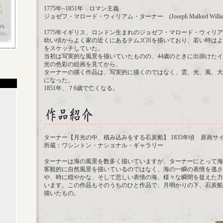
1775年~1851年 ロマン主義
ジョゼフ・マロード・ウィリアム・ターナー (Joseph Mallord William 
1775年イギリス、ロンドン生まれのジョゼフ・マロード・ウィリ
幼い頃からよく家の近くにあるテムズ川を描いており、若い時はよ
をスケッチしていた。
当初は写実的な風景を描いていたものの、44歳のときに出掛けた
光の色彩の絵画を見てから、
ターナーの描く作品は、写実的に描くのではなく、雲、光、風、大
になった。
1851年、７6歳で亡くなる。
ターナー【月光の中、積み込みをする石炭船】 1835年頃 原画サイズ（1
所蔵：ワシントン・ナショナル・ギャラリー
ターナーは海の風景を数多く描いていますが、ターナーにとって海
客観的に自然風景を描いているのではなく、海の一瞬の表情を逃さ
や、時に穏やかな、そして悲しい表情の海、様々な瞬間を捉えた力
います。この作品もそのうちのひと作品で、月明かりの下、石炭船
描いたもの。