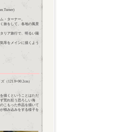
Turner)
アム・ターナー。
く旅をして、各地の風景
イタリア旅行で、明るい陽
気等をメインに描くよう
21.9×90.2cm）
を描くということはただ
ず荒れ狂う恐ろしい海
のこもった作品を描いて
が積み込みをする様子を