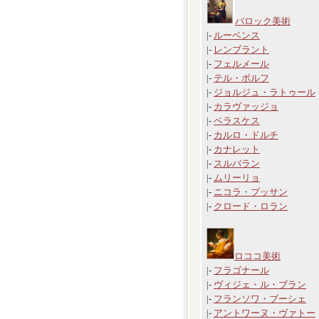
バロック美術
|-
ルーベンス
|-
レンブラント
|-
フェルメール
|-
テル・ボルフ
|-
ジョルジュ・ラトゥール
|-
カラヴァッジョ
|-
ベラスケス
|-
カルロ・ドルチ
|-
カナレット
|-
スルバラン
|-
ムリーリョ
|-
ニコラ・プッサン
|-
クロード・ロラン
ロココ美術
|-
フラゴナール
|-
ヴィジェ・ル・ブラン
|-
フランソワ・ブーシェ
|-
アントワーヌ・ヴァトー