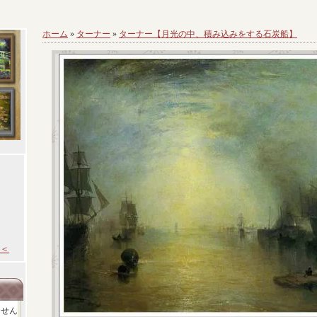
ホーム
»
ターナー
»
ターナー【月光の中、積み込みをする石炭船】
＜
ません