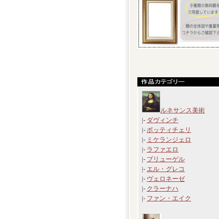
ルネサンス美術
|-
ダヴィンチ
|-
ボッティチェリ
|-
ミケランジェロ
|-
ラファエロ
|-
ブリューゲル
|-
エル・グレコ
|-
ヴェロネーゼ
|-
クラーナハ
|-
ファン・エイク