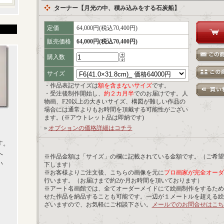
ターナー【月光の中、積み込みをする石炭船】
定価
64,000円(税込70,400円)
販売価格
64,000円(税込70,400円)
購入数
サイズ
・作品表記サイズは
額を含まないサイズ
です。
・受注後制作開始し、
約２カ月半
でのお届けです。人
物画、F20以上の大きいサイズ、構図が難しい作品の
場合には通常よりもお時間を頂戴する可能性がござい
ます。(※アウトレット品は即納です)
»
オプションの価格詳細はコチラ
す。
へ
※作品金額は「サイズ」の欄に記載されている金額です。（ご希望
い
下します）
※お客様よりご注文後、こちらの画像を元に
プロ画家が完全オーダ
行います。（お届けまで約2か月お時間を頂いております）
※アート名画館では、全てオーダーメイドにて絵画制作をするため
せた作品を納品することも可能です。一辺が１メートルを超える絵
ざいますので、お気軽にご相談下さい。
メールでのお問合せはこち