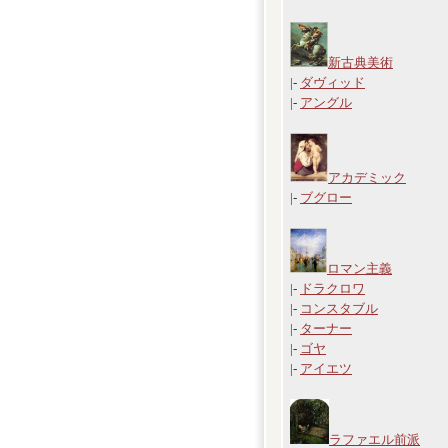
新古典美術
|-
ダヴィッド
|-
アングル
アカデミック
|-
ブグロー
ロマン主義
|-
ドラクロワ
|-
コンスタブル
|-
ターナー
|-
ゴヤ
|-
アイエツ
ラファエル前派