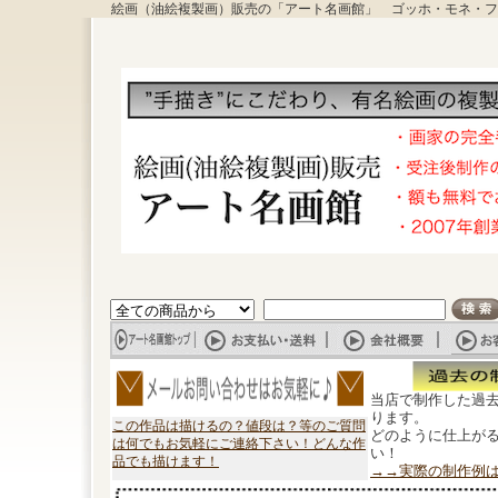
絵画（油絵複製画）販売の「アート名画館」 ゴッホ・モネ・フ
当店で制作した過
ります。
この作品は描けるの？値段は？等のご質問
どのように仕上が
は何でもお気軽にご連絡下さい！どんな作
い！
品でも描けます！
→→実際の制作例