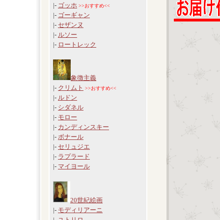
|-
ゴッホ
>>おすすめ<<
|-
ゴーギャン
|-
セザンヌ
|-
ルソー
|-
ロートレック
象徴主義
|-
クリムト
>>おすすめ<<
|-
ルドン
|-
シダネル
|-
モロー
|-
カンディンスキー
|-
ボナール
|-
セリュジエ
|-
ラプラード
|-
マイヨール
20世紀絵画
|-
モディリアーニ
|-
ユトリロ