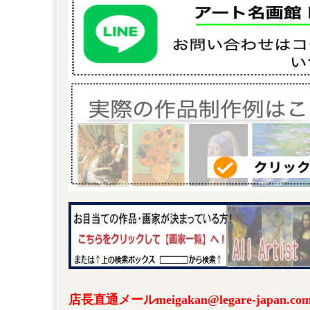
店長直通メールmeigakan@legare-japa