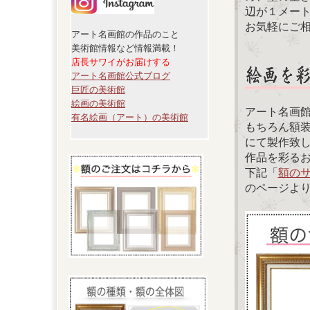
辺が１メー
お気軽にご
アート名画館の作品のこと
美術館情報など情報満載！
店長サワイがお届けする
アート名画館公式ブログ
巨匠の美術館
絵画の美術館
アート名画
有名絵画（アート）の美術館
もちろん額
にて製作致
作品を彩る
下記「
額の
のページよ