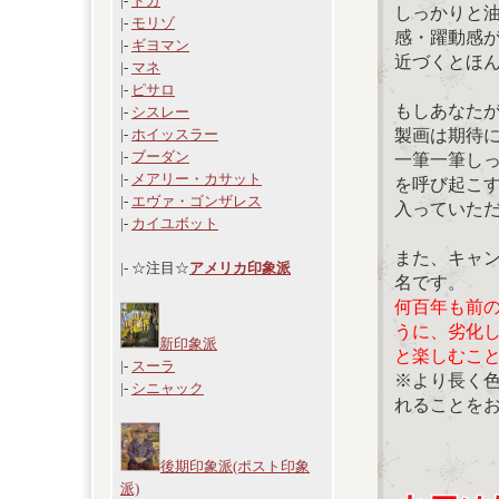
|-
ドガ
しっかりと
|-
モリゾ
感・躍動感
|-
ギヨマン
近づくとほ
|-
マネ
|-
ピサロ
もしあなた
|-
シスレー
製画は期待
|-
ホイッスラー
|-
ブーダン
一筆一筆し
|-
メアリー・カサット
を呼び起こ
|-
エヴァ・ゴンザレス
入っていた
|-
カイユボット
また、キャ
|- ☆注目☆
アメリカ印象派
名です。
何百年も前
うに、劣化
新印象派
と楽しむこ
|-
スーラ
※より長く
|-
シニャック
れることを
後期印象派(ポスト印象
派)