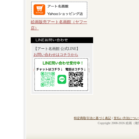
絵画販売アート名画館（ヤフー
店）
【アート名画館 公式LINE】
お問い合わせはコチラから
特定商取引法に基づく表記
|
支払い方法につい
Copyright 2008-2026 絵画