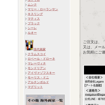
|-
ムンク
|-
マリー・ローランサン
|-
キスリング
|-
マティス
|-
ブラック
|-
シーレ
|-
ルオー
ご注文は、
又は、メール：「
現代画家
お気軽にご
|-
クラムスコイ
|-
ロベール・ドローネ
|-
マレーヴィチ
|-
モンドリアン
|-
アイヴァゾフスキー
|-
モーリス・ドニ
|-
アルチンボルド
|-
マグリット