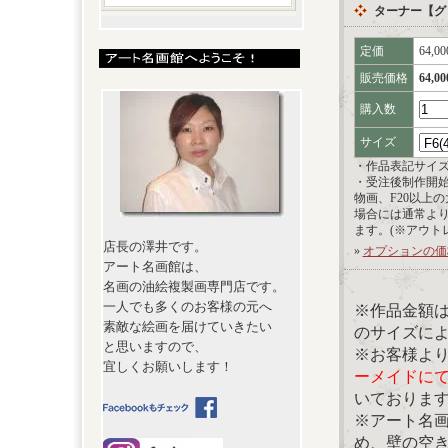
ターナー【グ
定価
64,0
販売価格
64,0
購入数
サイズ
・作品表記サイ
・受注後制作開
物画、F20以上
場合には通常よ
ます。(※アウト
店長の澤井です。
»
オプションの価
アート名画館は、
名画の油絵複製画専門店です。
一人でも多くのお客様の元へ
※作品金額
素敵な絵画を届けていきたい
のサイズに
と思いますので、
※お客様よ
宜しくお願いします！
ーメイドに
いておりま
※アート名
め、壁の空