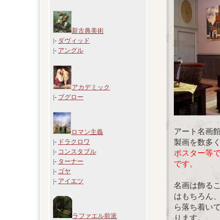
新古典美術
|-
ダヴィッド
|-
アングル
アカデミック
|-
ブグロー
アート名画
ロマン主義
製画を数多
|-
ドラクロワ
|-
コンスタブル
ポスター等
|-
ターナー
です。
|-
ゴヤ
|-
アイエツ
名画は飾る
はもちろん
ら落ち着い
ラファエル前派
ります。