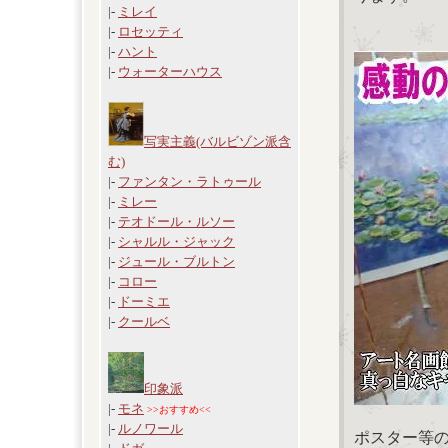
|-
ミレイ
|-
ロセッティ
|-
ハント
|-
ウォーターハウス
写実主義(バルビゾン派含
む)
|-
ファンタン・ラトゥール
|-
ミレー
|-
テオドール・ルソー
|-
シャルル・ジャック
|-
ジュール・ブルトン
|-
コロー
|-
ドーミエ
|-
クールベ
印象派
|-
モネ
>>おすすめ<<
|-
ルノワール
ポスター等