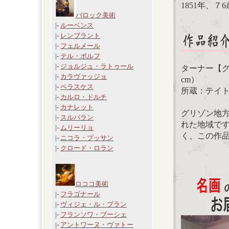
1851年、７
バロック美術
|-
ルーベンス
|-
レンブラント
|-
フェルメール
|-
テル・ボルフ
|-
ジョルジュ・ラトゥール
ターナー【グリ
|-
カラヴァッジョ
cm）
|-
ベラスケス
所蔵：テイ
|-
カルロ・ドルチ
|-
カナレット
グリゾン地
|-
スルバラン
れた地域で
|-
ムリーリョ
く、この作
|-
ニコラ・プッサン
|-
クロード・ロラン
ロココ美術
|-
フラゴナール
|-
ヴィジェ・ル・ブラン
|-
フランソワ・ブーシェ
|-
アントワーヌ・ヴァトー