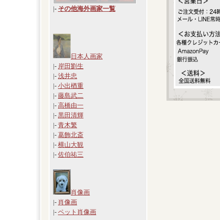
|
-
その他海外画家一覧
日本人画家
|-
岸田劉生
|-
浅井忠
|-
小出楢重
|-
藤島武二
|-
高橋由一
|-
黒田清輝
|-
青木繁
|-
葛飾北斎
|-
横山大観
|-
佐伯祐三
肖像画
|-
肖像画
|-
ペット肖像画