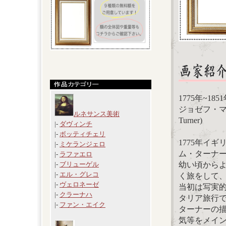
1775年~1
ジョゼフ・マロー
ルネサンス美術
Turner)
|-
ダヴィンチ
|-
ボッティチェリ
1775年イ
|-
ミケランジェロ
ム・ターナ
|-
ラファエロ
幼い頃から
|-
ブリューゲル
|-
エル・グレコ
く旅をして
|-
ヴェロネーゼ
当初は写実的
|-
クラーナハ
タリア旅行
|-
ファン・エイク
ターナーの
気等をメイ