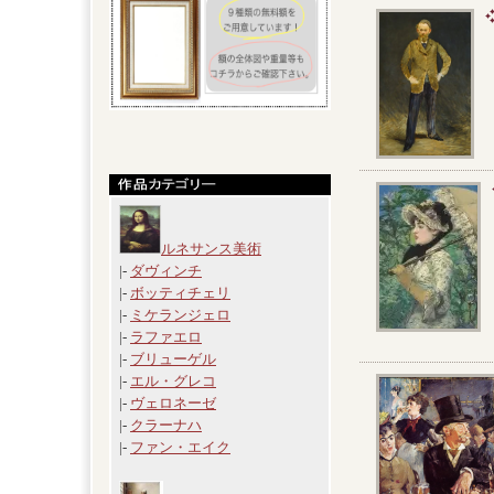
ルネサンス美術
|-
ダヴィンチ
|-
ボッティチェリ
|-
ミケランジェロ
|-
ラファエロ
|-
ブリューゲル
|-
エル・グレコ
|-
ヴェロネーゼ
|-
クラーナハ
|-
ファン・エイク