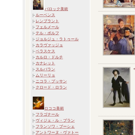
バロック美術
|-
ルーベンス
|-
レンブラント
|-
フェルメール
|-
テル・ボルフ
|-
ジョルジュ・ラトゥール
|-
カラヴァッジョ
|-
ベラスケス
|-
カルロ・ドルチ
|-
カナレット
|-
スルバラン
|-
ムリーリョ
|-
ニコラ・プッサン
|-
クロード・ロラン
ロココ美術
|-
フラゴナール
|-
ヴィジェ・ル・ブラン
|-
フランソワ・ブーシェ
|-
アントワーヌ・ヴァトー