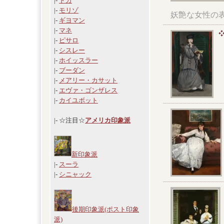
|-
ドガ
|-
モリゾ
妖艶な女性の
|-
ギヨマン
|-
マネ
|-
ピサロ
|-
シスレー
|-
ホイッスラー
|-
ブーダン
|-
メアリー・カサット
|-
エヴァ・ゴンザレス
|-
カイユボット
|- ☆注目☆
アメリカ印象派
新印象派
|-
スーラ
|-
シニャック
後期印象派(ポスト印象
派)