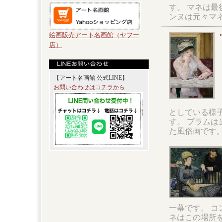
す。 マネは最
ンヌは元々マ
絵画販売アート名画館（ヤフー
店）
【アート名画館 公式LINE】
お問い合わせはコチラから
としている様
す。 プラム
た風俗画です
一幕です。 
ネはこの場所