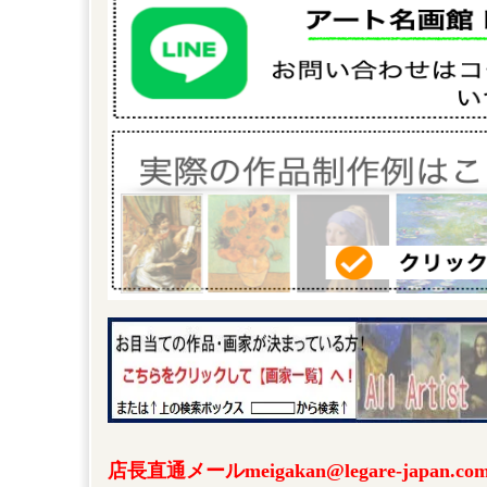
店長直通メールmeigakan@legare-japa