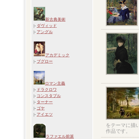
新古典美術
|-
ダヴィッド
|-
アングル
アカデミック
|-
ブグロー
ロマン主義
|-
ドラクロワ
|-
コンスタブル
|-
ターナー
|-
ゴヤ
|-
アイエツ
をテーマに描い
作品です。
ラファエル前派