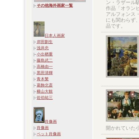
ン・ラザール
|
-
その他海外画家一覧
作品「オラン
アルフォンス
にも関わらず
品です。
日本人画家
|-
岸田劉生
|-
浅井忠
|-
小出楢重
|-
藤島武二
|-
高橋由一
|-
黒田清輝
|-
青木繁
|-
葛飾北斎
|-
横山大観
|-
佐伯祐三
肖像画
開かれていた
|-
肖像画
|-
ペット肖像画