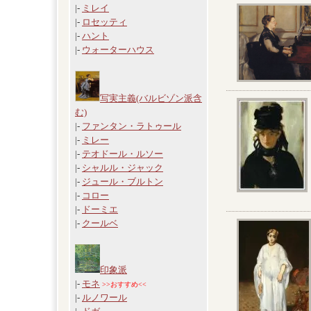
|-
ミレイ
|-
ロセッティ
|-
ハント
|-
ウォーターハウス
写実主義(バルビゾン派含
む)
|-
ファンタン・ラトゥール
|-
ミレー
|-
テオドール・ルソー
|-
シャルル・ジャック
|-
ジュール・ブルトン
|-
コロー
|-
ドーミエ
|-
クールベ
印象派
|-
モネ
>>おすすめ<<
|-
ルノワール