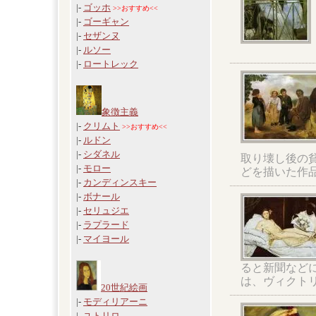
|-
ゴッホ
>>おすすめ<<
|-
ゴーギャン
|-
セザンヌ
|-
ルソー
|-
ロートレック
象徴主義
|-
クリムト
>>おすすめ<<
|-
ルドン
|-
シダネル
取り壊し後の
|-
モロー
どを描いた作
|-
カンディンスキー
|-
ボナール
|-
セリュジエ
|-
ラプラード
|-
マイヨール
ると新聞など
は、ヴィクト
20世紀絵画
|-
モディリアーニ
|-
ユトリロ