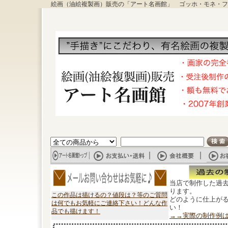
絵画（油絵複製画）販売の「アート名画館」 ゴッホ・モネ・フ
当店で制作した過
ります。
この作品は描けるの？値段は？等のご質問
どのように仕上が
は何でもお気軽にご連絡下さい！どんな作
い！
品でも描けます！
→→実際の制作例