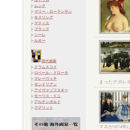
|-
ムンク
|-
マリー・ローランサン
|-
キスリング
|-
マティス
|-
ブラック
|-
シーレ
|-
ルオー
現代画家
|-
クラムスコイ
|-
ロベール・ドローネ
|-
マレーヴィチ
まったナポレ
|-
モンドリアン
|-
アイヴァゾフスキー
|-
モーリス・ドニ
|-
アルチンボルド
|-
マグリット
マネが1874