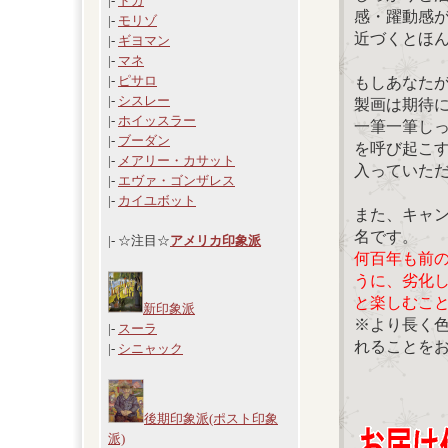
|-
ドガ
感・躍動感
|-
モリゾ
近づくとほ
|-
ギヨマン
|-
マネ
|-
ピサロ
もしあなた
|-
シスレー
製画は期待
|-
ホイッスラー
一筆一筆し
|-
ブーダン
を呼び起こ
|-
メアリー・カサット
入っていた
|-
エヴァ・ゴンザレス
|-
カイユボット
また、キャ
名です。
|- ☆注目☆
アメリカ印象派
何百年も前
うに、劣化
と楽しむこ
新印象派
※より長く
|-
スーラ
れることを
|-
シニャック
後期印象派(ポスト印象
派)