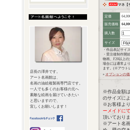
マネ【
定価
64,0
販売価格
64,0
購入数
サイズ
・作品表記サイ
・受注後制作開
物画、F20以上
場合には通常よ
ます。(※アウト
店長の澤井です。
»
オプションの価
アート名画館は、
名画の油絵複製画専門店です。
一人でも多くのお客様の元へ
※作品金額
素敵な絵画を届けていきたい
のサイズに
と思いますので、
※お客様よ
宜しくお願いします！
ーメイドに
頂いており
※アート名
め、壁の空