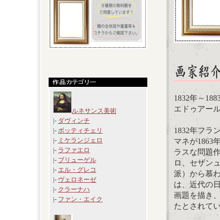
1832年～18
エドゥアール・マ
ルネサンス美術
|-
ダヴィンチ
1832年フ
|-
ボッティチェリ
|-
ミケランジェロ
マネが186
|-
ラファエロ
ラスな問題
|-
ブリューゲル
ロ、セザン
|-
エル・グレコ
派）から慕
|-
ヴェロネーゼ
は、近代の
|-
クラーナハ
画題を描き
|-
ファン・エイク
たとされて