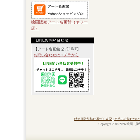
絵画販売アート名画館（ヤフー
店）
【アート名画館 公式LINE】
お問い合わせはコチラから
特定商取引法に基づく表記
|
支払い方法につい
Copyright 2008-2026 絵画