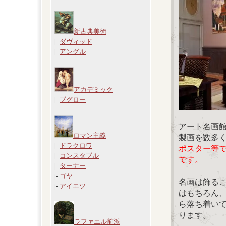
新古典美術
|-
ダヴィッド
|-
アングル
アカデミック
|-
ブグロー
アート名画
ロマン主義
製画を数多
|-
ドラクロワ
ポスター等
|-
コンスタブル
です。
|-
ターナー
|-
ゴヤ
名画は飾る
|-
アイエツ
はもちろん
ら落ち着い
ります。
ラファエル前派