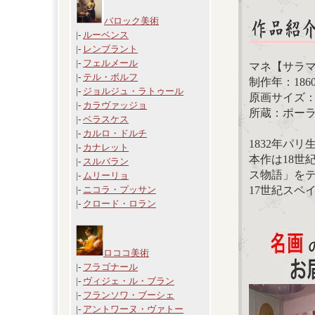
バロック美術
|-
ルーベンス
|-
レンブラント
|-
フェルメール
マネ【サラ
|-
テル・ボルフ
制作年：186
|-
ジョルジュ・ラトゥール
原画サイズ：72.
|-
カラヴァッジョ
所蔵：ポー
|-
ベラスケス
|-
カルロ・ドルチ
1832年パ
|-
カナレット
本作は18世
|-
スルバラン
ス物語」を
|-
ムリーリョ
17世紀スペ
|-
ニコラ・プッサン
|-
クロード・ロラン
ロココ美術
|-
フラゴナール
|-
ヴィジェ・ル・ブラン
|-
フランソワ・ブーシェ
|-
アントワーヌ・ヴァトー