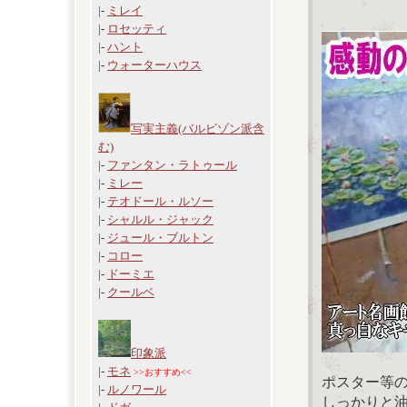
|-
ミレイ
|-
ロセッティ
|-
ハント
|-
ウォーターハウス
写実主義(バルビゾン派含
む)
|-
ファンタン・ラトゥール
|-
ミレー
|-
テオドール・ルソー
|-
シャルル・ジャック
|-
ジュール・ブルトン
|-
コロー
|-
ドーミエ
|-
クールベ
印象派
|-
モネ
>>おすすめ<<
ポスター等
|-
ルノワール
しっかりと