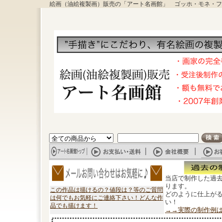
絵画（油絵複製画）販売の「アート名画館」 ゴッホ・モネ・フ
当店で制作した過
ります。
この作品は描けるの？値段は？等のご質問
どのように仕上が
は何でもお気軽にご連絡下さい！どんな作
い！
品でも描けます！
→→実際の制作例