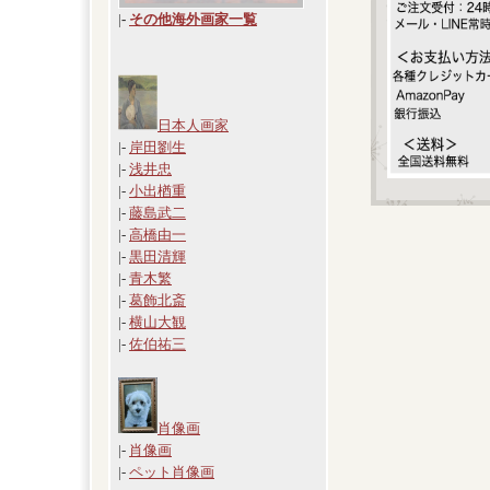
|
-
その他海外画家一覧
日本人画家
|-
岸田劉生
|-
浅井忠
|-
小出楢重
|-
藤島武二
|-
高橋由一
|-
黒田清輝
|-
青木繁
|-
葛飾北斎
|-
横山大観
|-
佐伯祐三
肖像画
|-
肖像画
|-
ペット肖像画