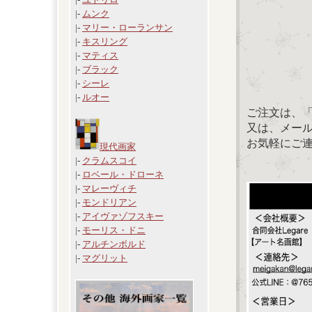
|-
ムンク
|-
マリー・ローランサン
|-
キスリング
|-
マティス
|-
ブラック
|-
シーレ
|-
ルオー
ご注文は、
又は、メール：「
お気軽にご
現代画家
|-
クラムスコイ
|-
ロベール・ドローネ
|-
マレーヴィチ
|-
モンドリアン
|-
アイヴァゾフスキー
|-
モーリス・ドニ
|-
アルチンボルド
|-
マグリット