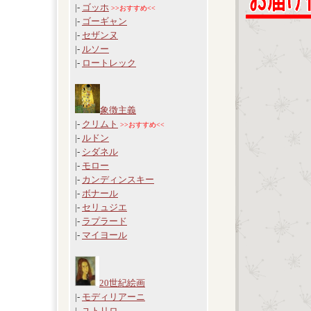
|-
ゴッホ
>>おすすめ<<
|-
ゴーギャン
|-
セザンヌ
|-
ルソー
|-
ロートレック
象徴主義
|-
クリムト
>>おすすめ<<
|-
ルドン
|-
シダネル
|-
モロー
|-
カンディンスキー
|-
ボナール
|-
セリュジエ
|-
ラプラード
|-
マイヨール
20世紀絵画
|-
モディリアーニ
|-
ユトリロ