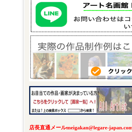
店長直通メールmeigakan@legare-japa