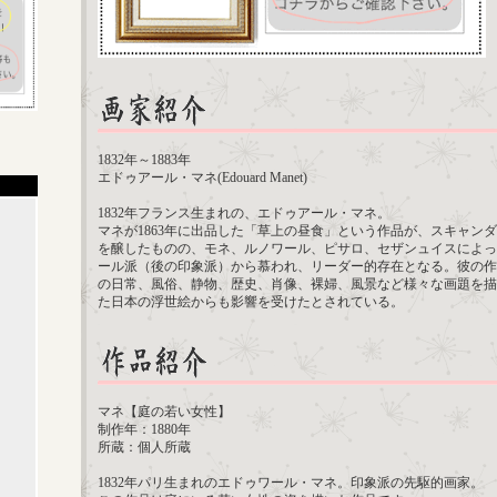
1832年～1883年
エドゥアール・マネ(Edouard Manet)
1832年フランス生まれの、エドゥアール・マネ。
マネが1863年に出品した「草上の昼食」という作品が、スキャン
を醸したものの、モネ、ルノワール、ピサロ、セザンュイスによっ
ール派（後の印象派）から慕われ、リーダー的存在となる。彼の作
の日常、風俗、静物、歴史、肖像、裸婦、風景など様々な画題を描
た日本の浮世絵からも影響を受けたとされている。
マネ【庭の若い女性】
制作年：1880年
所蔵：個人所蔵
1832年パリ生まれのエドゥワール・マネ。印象派の先駆的画家。