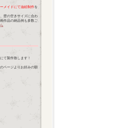
ーメイドにて油絵制作
を
、壁の空きサイズに合わ
画作品の納品例も多数ご
ら
にて製作致します！
のページよりお好みの額