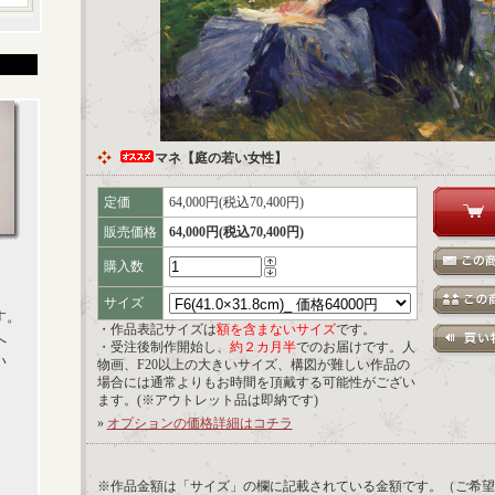
マネ【庭の若い女性】
定価
64,000円(税込70,400円)
販売価格
64,000円(税込70,400円)
購入数
サイズ
す。
・作品表記サイズは
額を含まないサイズ
です。
へ
・受注後制作開始し、
約２カ月半
でのお届けです。人
い
物画、F20以上の大きいサイズ、構図が難しい作品の
場合には通常よりもお時間を頂戴する可能性がござい
ます。(※アウトレット品は即納です)
»
オプションの価格詳細はコチラ
※作品金額は「サイズ」の欄に記載されている金額です。（ご希望