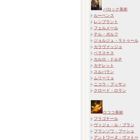
バロック美術
|-
ルーベンス
|-
レンブラント
|-
フェルメール
|-
テル・ボルフ
|-
ジョルジュ・ラトゥール
|-
カラヴァッジョ
|-
ベラスケス
|-
カルロ・ドルチ
|-
カナレット
|-
スルバラン
|-
ムリーリョ
|-
ニコラ・プッサン
|-
クロード・ロラン
ロココ美術
|-
フラゴナール
|-
ヴィジェ・ル・ブラン
|-
フランソワ・ブーシェ
|-
アントワーヌ・ヴァトー