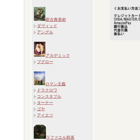
新古典美術
|-
ダヴィッド
|-
アングル
アカデミック
|-
ブグロー
ロマン主義
|-
ドラクロワ
|-
コンスタブル
|-
ターナー
|-
ゴヤ
|-
アイエツ
ラファエル前派