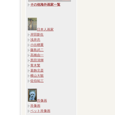
|
-
その他海外画家一覧
日本人画家
|-
岸田劉生
|-
浅井忠
|-
小出楢重
|-
藤島武二
|-
高橋由一
|-
黒田清輝
|-
青木繁
|-
葛飾北斎
|-
横山大観
|-
佐伯祐三
肖像画
|-
肖像画
|-
ペット肖像画