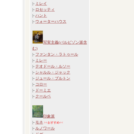
|-
ミレイ
|-
ロセッティ
|-
ハント
|-
ウォーターハウス
写実主義(バルビゾン派含
む)
|-
ファンタン・ラトゥール
|-
ミレー
|-
テオドール・ルソー
|-
シャルル・ジャック
|-
ジュール・ブルトン
|-
コロー
|-
ドーミエ
|-
クールベ
印象派
|-
モネ
>>おすすめ<<
|-
ルノワール