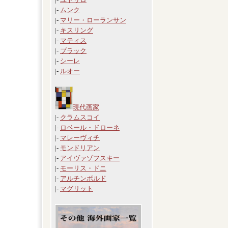
|-
ムンク
|-
マリー・ローランサン
|-
キスリング
|-
マティス
|-
ブラック
|-
シーレ
|-
ルオー
現代画家
|-
クラムスコイ
|-
ロベール・ドローネ
|-
マレーヴィチ
|-
モンドリアン
|-
アイヴァゾフスキー
|-
モーリス・ドニ
|-
アルチンボルド
|-
マグリット