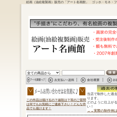
絵画（油絵複製画）販売の「アート名画館」 ゴッホ・モネ・フ
当店で制作した過
ります。
この作品は描けるの？値段は？等のご質問
どのように仕上が
は何でもお気軽にご連絡下さい！どんな作
い！
品でも描けます！
→→実際の制作例