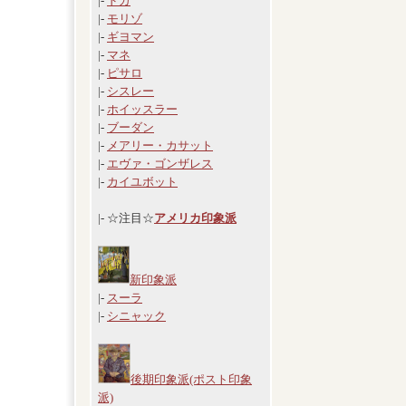
|-
ドガ
|-
モリゾ
|-
ギヨマン
|-
マネ
|-
ピサロ
|-
シスレー
|-
ホイッスラー
|-
ブーダン
|-
メアリー・カサット
|-
エヴァ・ゴンザレス
|-
カイユボット
|- ☆注目☆
アメリカ印象派
新印象派
|-
スーラ
|-
シニャック
後期印象派(ポスト印象
派)