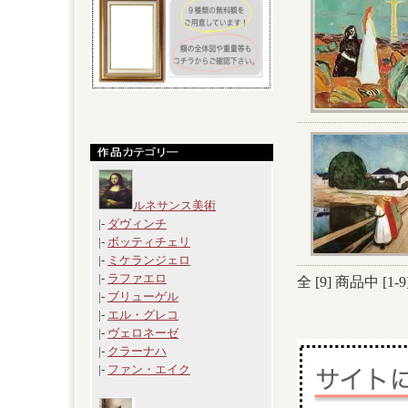
ルネサンス美術
|-
ダヴィンチ
|-
ボッティチェリ
|-
ミケランジェロ
|-
ラファエロ
全 [
9
] 商品中 [
1
-
9
|-
ブリューゲル
|-
エル・グレコ
|-
ヴェロネーゼ
|-
クラーナハ
|-
ファン・エイク