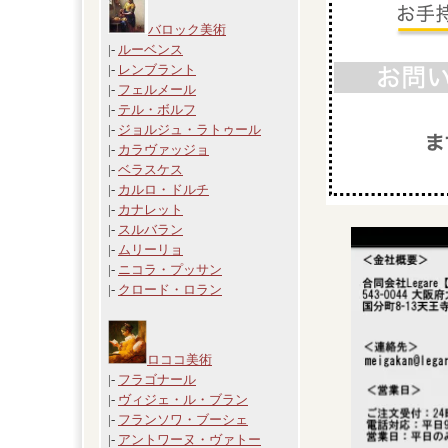
バロック美術
|-
ルーベンス
|-
レンブラント
|-
フェルメール
|-
テル・ボルフ
|-
ジョルジュ・ラトゥール
|-
カラヴァッジョ
|-
ベラスケス
|-
カルロ・ドルチ
|-
カナレット
|-
スルバラン
|-
ムリーリョ
|-
ニコラ・プッサン
|-
クロード・ロラン
ロココ美術
|-
フラゴナール
|-
ヴィジェ・ル・ブラン
|-
フランソワ・ブーシェ
|-
アントワーヌ・ヴァトー