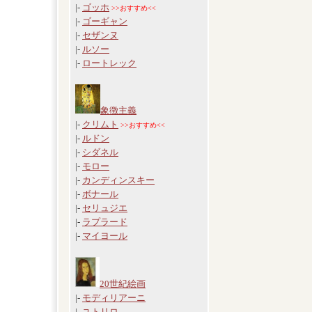
|-
ゴッホ
>>おすすめ<<
|-
ゴーギャン
|-
セザンヌ
|-
ルソー
|-
ロートレック
象徴主義
|-
クリムト
>>おすすめ<<
|-
ルドン
|-
シダネル
|-
モロー
|-
カンディンスキー
|-
ボナール
|-
セリュジエ
|-
ラプラード
|-
マイヨール
20世紀絵画
|-
モディリアーニ
|-
ユトリロ