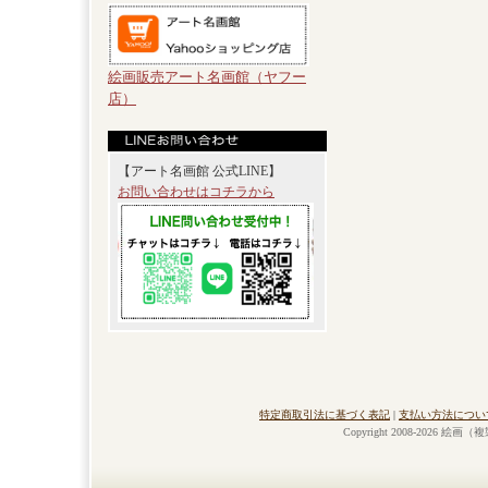
絵画販売アート名画館（ヤフー
店）
【アート名画館 公式LINE】
お問い合わせはコチラから
特定商取引法に基づく表記
|
支払い方法につい
Copyright 2008-2026 絵画