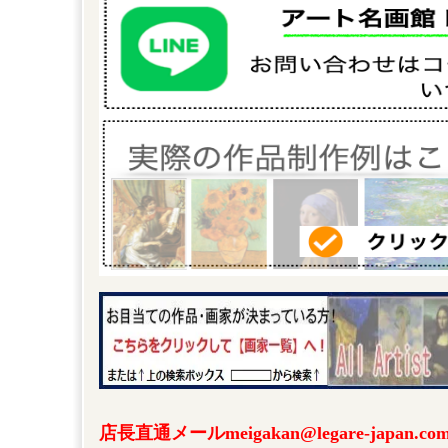
店長直通メールmeigakan@legare-japa