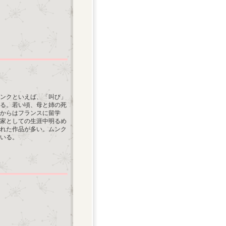
ムンクといえば、「叫び」
る。若い頃、母と姉の死
年からはフランスに留学
家としての生涯中明るめ
れた作品が多い。ムンク
いる。