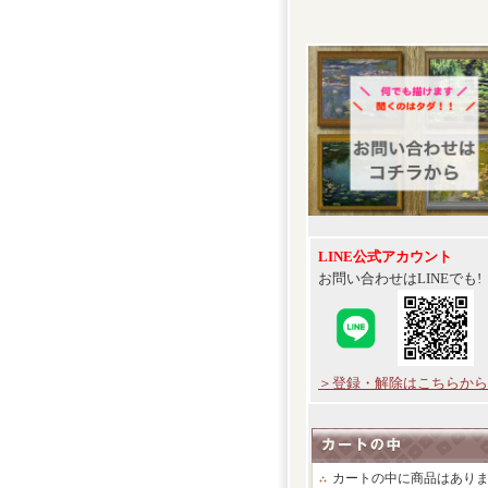
LINE公式アカウント
お問い合わせはLINEでも!
＞登録・解除はこちらから
カートの中に商品はあり