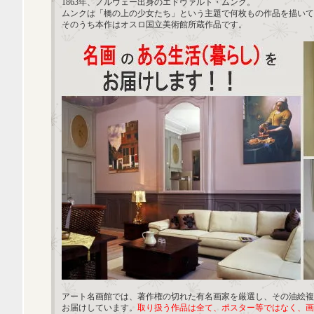
1863年、ノルウェー出身のエドヴァルト・ムンク。
ムンクは「橋の上の少女たち」という主題で何枚もの作品を描いて
そのうち本作はオスロ国立美術館所蔵作品です。
アート名画館では、著作権の切れた有名画家を厳選し、その油絵複
お届けしています。
取り扱う作品は全て、ポスター等ではなく、画