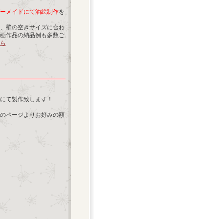
ーメイドにて油絵制作
を
、壁の空きサイズに合わ
画作品の納品例も多数ご
ら
にて製作致します！
のページよりお好みの額