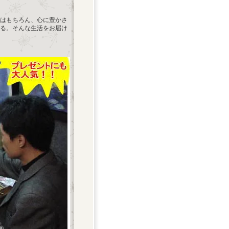
はもちろん、心に豊かさ
る。そんな生活をお届け