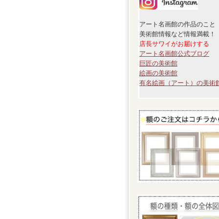
アート名画館の作品のこと
美術館情報など情報満載！
店長サワイがお届けする
アート名画館公式ブログ
巨匠の美術館
絵画の美術館
有名絵画（アート）の美術