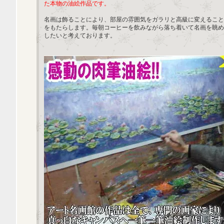
た本物の油絵作品です。
名画は飾ることにより、部屋の雰囲気をガラリと高級に変えること
をもたらします。毎朝コーヒーを飲みながら落ち着いて名画を眺め
したいと考えております。