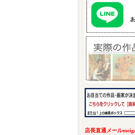
店長直通メールmeigak