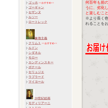
何百年も前
|-
ゴッホ
>>おすすめ<<
うに、劣化
|-
ゴーギャン
|-
セザンヌ
と楽しむこ
|-
ルソー
※より長く
|-
ロートレック
れることを
象徴主義
|-
クリムト
>>おすすめ<<
|-
ルドン
|-
シダネル
|-
モロー
|-
カンディンスキー
|-
ボナール
|-
セリュジエ
|-
ラプラード
|-
マイヨール
20世紀絵画
|-
モディリアーニ
|-
ユトリロ