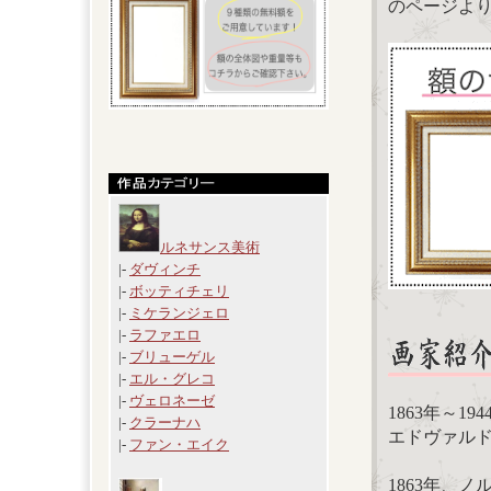
のページよ
ルネサンス美術
|-
ダヴィンチ
|-
ボッティチェリ
|-
ミケランジェロ
|-
ラファエロ
|-
ブリューゲル
|-
エル・グレコ
|-
ヴェロネーゼ
1863年～19
|-
クラーナハ
エドヴァルド・
|-
ファン・エイク
1863年、