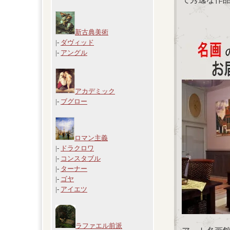
新古典美術
|-
ダヴィッド
|-
アングル
アカデミック
|-
ブグロー
ロマン主義
|-
ドラクロワ
|-
コンスタブル
|-
ターナー
|-
ゴヤ
|-
アイエツ
ラファエル前派