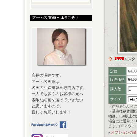
ムンク
定価
64,0
店長の澤井です。
販売価格
64,0
アート名画館は、
名画の油絵複製画専門店です。
購入数
一人でも多くのお客様の元へ
サイズ
素敵な絵画を届けていきたい
と思いますので、
・作品表記サイ
・受注後制作開
宜しくお願いします！
物画、F20以上
場合には通常よ
ます。(※アウト
»
オプションの価