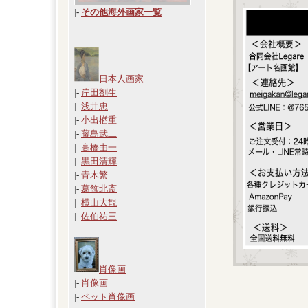
|
-
その他海外画家一覧
日本人画家
|-
岸田劉生
|-
浅井忠
|-
小出楢重
|-
藤島武二
|-
高橋由一
|-
黒田清輝
|-
青木繁
|-
葛飾北斎
|-
横山大観
|-
佐伯祐三
肖像画
|-
肖像画
|-
ペット肖像画