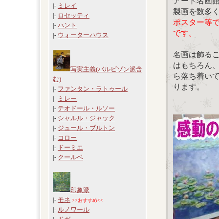
アート名画
|-
ミレイ
製画を数多
|-
ロセッティ
ポスター等
|-
ハント
です。
|-
ウォーターハウス
名画は飾る
はもちろん
写実主義(バルビゾン派含
ら落ち着い
む)
ります。
|-
ファンタン・ラトゥール
|-
ミレー
|-
テオドール・ルソー
|-
シャルル・ジャック
|-
ジュール・ブルトン
|-
コロー
|-
ドーミエ
|-
クールベ
印象派
|-
モネ
>>おすすめ<<
|-
ルノワール