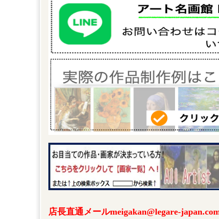
店長直通メールmeigakan@legare-japa