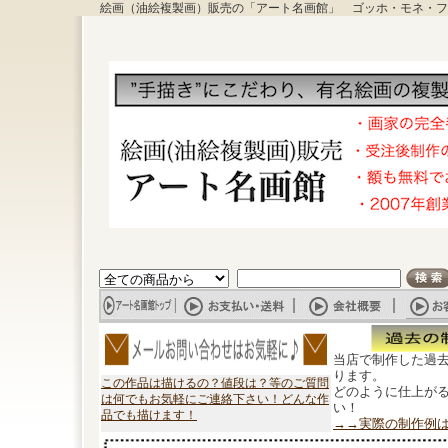
絵画（油絵複製画）販売の「アート名画館」 ゴッホ・モネ・フ
当店で制作した過
ります。
この作品は描けるの？値段は？等のご質問
どのように仕上が
は何でもお気軽にご連絡下さい！どんな作
い！
品でも描けます！
→→実際の制作例