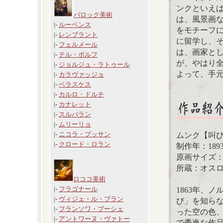
ンクといえ
バロック美術
は、風景画
|-
ルーベンス
をモチーフに
|-
レンブラント
に留学し、
|-
フェルメール
は、画家と
|-
テル・ボルフ
が、やはり
|-
ジョルジュ・ラトゥール
よって、手
|-
カラヴァッジョ
|-
ベラスケス
|-
カルロ・ドルチ
|-
カナレット
|-
スルバラン
|-
ムリーリョ
|-
ニコラ・プッサン
ムンク【叫
|-
クロード・ロラン
制作年：18
原画サイズ：91
所蔵：オス
ロココ美術
|-
フラゴナール
1863年、
|-
ヴィジェ・ル・ブラン
び」を知ら
|-
フランソワ・ブーシェ
った空の色
|-
アントワーヌ・ヴァトー
で秀逸な作