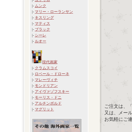
|-
ムンク
|-
マリー・ローランサン
|-
キスリング
|-
マティス
|-
ブラック
|-
シーレ
|-
ルオー
現代画家
|-
クラムスコイ
|-
ロベール・ドローネ
|-
マレーヴィチ
|-
モンドリアン
|-
アイヴァゾフスキー
|-
モーリス・ドニ
|-
アルチンボルド
ご注文は、
|-
マグリット
又は、メール：「
お気軽にご