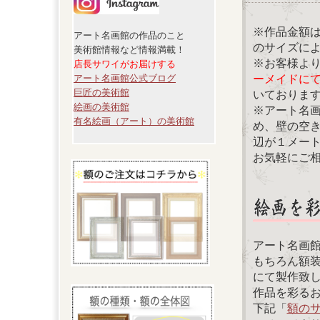
※作品金額
アート名画館の作品のこと
のサイズに
美術館情報など情報満載！
※お客様よ
店長サワイがお届けする
ーメイドに
アート名画館公式ブログ
巨匠の美術館
いておりま
絵画の美術館
※アート名
有名絵画（アート）の美術館
め、壁の空
辺が１メー
お気軽にご
アート名画
もちろん額
にて製作致
作品を彩る
下記「
額の