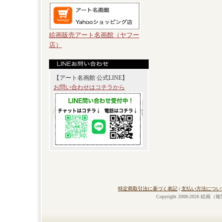
絵画販売アート名画館（ヤフー
店）
【アート名画館 公式LINE】
お問い合わせはコチラから
特定商取引法に基づく表記
|
支払い方法につい
Copyright 2008-2026 絵画