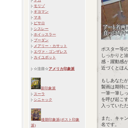
|-
ドガ
|-
モリゾ
|-
ギヨマン
|-
マネ
|-
ピサロ
|-
シスレー
|-
ホイッスラー
|-
ブーダン
|-
メアリー・カサット
ポスター等
|-
エヴァ・ゴンザレス
しっかりと
|-
カイユボット
感・躍動感
近づくとほ
|- ☆注目☆
アメリカ印象派
もしあなた
製画は期待
新印象派
一筆一筆し
|-
スーラ
を呼び起こ
|-
シニャック
入っていた
また、キャ
後期印象派(ポスト印象
名です。
派)