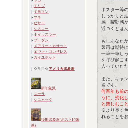
|-
ドガ
|-
モリゾ
ポスター等
|-
ギヨマン
しっかりと
|-
マネ
感・躍動感
|-
ピサロ
近づくとほ
|-
シスレー
|-
ホイッスラー
|-
ブーダン
もしあなた
|-
メアリー・カサット
製画は期待
|-
エヴァ・ゴンザレス
一筆一筆し
|-
カイユボット
を呼び起こ
入っていた
|- ☆注目☆
アメリカ印象派
また、キャ
名です。
新印象派
何百年も前
|-
スーラ
うに、劣化
|-
シニャック
と楽しむこ
※より長く
れることを
後期印象派(ポスト印象
派)