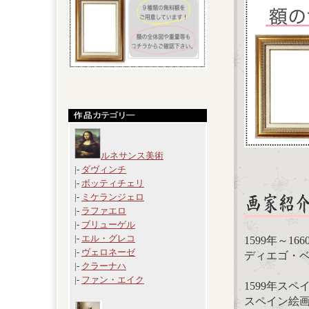
ルネサンス美術
|-
ダヴィンチ
|-
ボッティチェリ
|-
ミケランジェロ
|-
ラファエロ
|-
ブリューゲル
|-
エル・グレコ
1599年～1
|-
ヴェロネーゼ
ディエゴ・ベラスケス
|-
クラーナハ
|-
ファン・エイク
1599年ス
スペイン絵画