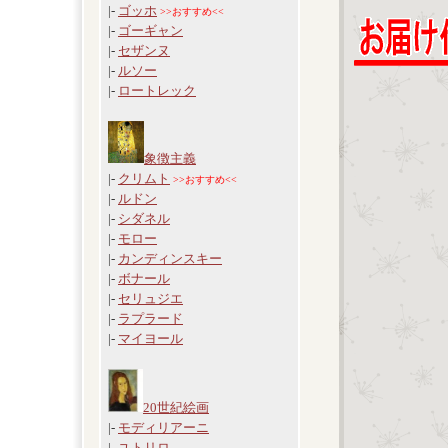
|-
ゴッホ
>>おすすめ<<
|-
ゴーギャン
|-
セザンヌ
|-
ルソー
|-
ロートレック
象徴主義
|-
クリムト
>>おすすめ<<
|-
ルドン
|-
シダネル
|-
モロー
|-
カンディンスキー
|-
ボナール
|-
セリュジエ
|-
ラプラード
|-
マイヨール
20世紀絵画
|-
モディリアーニ
|-
ユトリロ