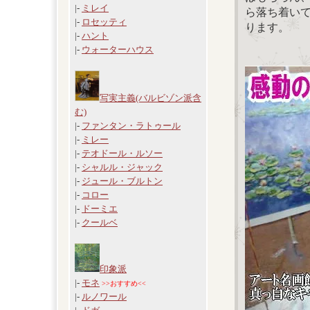
|-
ミレイ
ら落ち着い
|-
ロセッティ
ります。
|-
ハント
|-
ウォーターハウス
写実主義(バルビゾン派含
む)
|-
ファンタン・ラトゥール
|-
ミレー
|-
テオドール・ルソー
|-
シャルル・ジャック
|-
ジュール・ブルトン
|-
コロー
|-
ドーミエ
|-
クールベ
印象派
|-
モネ
>>おすすめ<<
|-
ルノワール