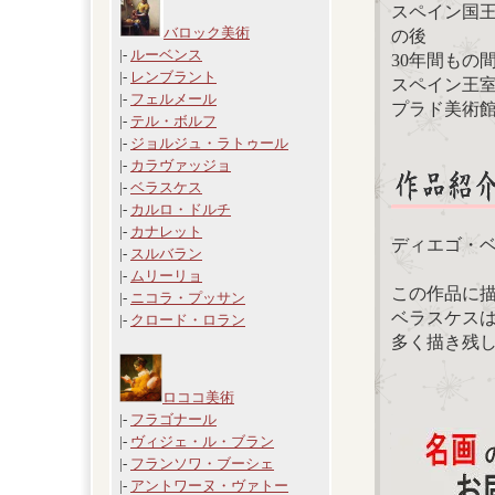
スペイン国王
バロック美術
の後
|-
ルーベンス
30年間もの
|-
レンブラント
スペイン王
|-
フェルメール
プラド美術
|-
テル・ボルフ
|-
ジョルジュ・ラトゥール
|-
カラヴァッジョ
|-
ベラスケス
|-
カルロ・ドルチ
|-
カナレット
ディエゴ・
|-
スルバラン
|-
ムリーリョ
この作品に描
|-
ニコラ・プッサン
ベラスケス
|-
クロード・ロラン
多く描き残
ロココ美術
|-
フラゴナール
|-
ヴィジェ・ル・ブラン
|-
フランソワ・ブーシェ
|-
アントワーヌ・ヴァトー