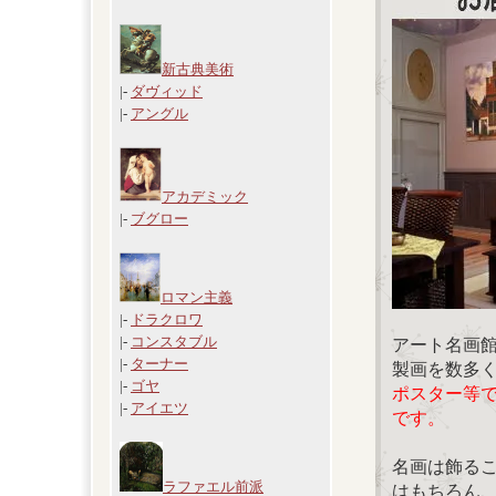
新古典美術
|-
ダヴィッド
|-
アングル
アカデミック
|-
ブグロー
ロマン主義
|-
ドラクロワ
|-
コンスタブル
アート名画
|-
ターナー
製画を数多
|-
ゴヤ
ポスター等
|-
アイエツ
です。
名画は飾る
ラファエル前派
はもちろん