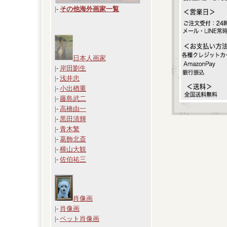
|
-
その他海外画家一覧
日本人画家
|-
岸田劉生
|-
浅井忠
|-
小出楢重
|-
藤島武二
|-
高橋由一
|-
黒田清輝
|-
青木繁
|-
葛飾北斎
|-
横山大観
|-
佐伯祐三
肖像画
|-
肖像画
|-
ペット肖像画