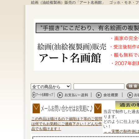
絵画（油絵複製画）販売の「アート名画館」 ゴッホ・モネ・フ
当店で制作した過
ります。
この作品は描けるの？値段は？等のご質問
どのように仕上が
は何でもお気軽にご連絡下さい！どんな作
い！
品でも描けます！
→→実際の制作例