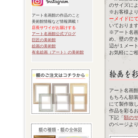
のサイズに
※お客様よ
アート名画館の作品のこと
ーメイドに
美術館情報など情報満載！
いておりま
店長サワイがお届けする
※アート名
アート名画館公式ブログ
め、壁の空
巨匠の美術館
辺が１メー
絵画の美術館
お気軽にご
有名絵画（アート）の美術館
アート名画
もちろん額
にて製作致
作品を彩る
下記「
額の
のページよ