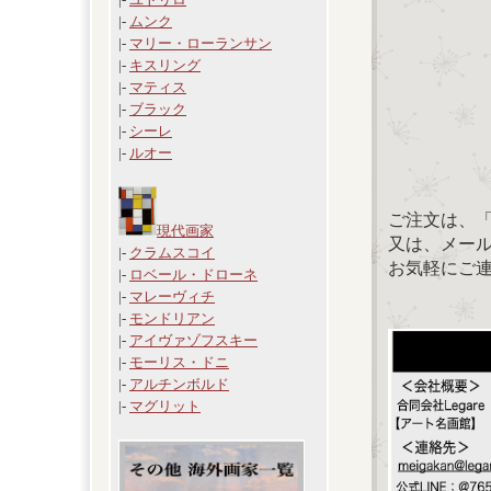
|-
ムンク
|-
マリー・ローランサン
|-
キスリング
|-
マティス
|-
ブラック
|-
シーレ
|-
ルオー
ご注文は、
現代画家
又は、メール：「
|-
クラムスコイ
お気軽にご
|-
ロベール・ドローネ
|-
マレーヴィチ
|-
モンドリアン
|-
アイヴァゾフスキー
|-
モーリス・ドニ
|-
アルチンボルド
|-
マグリット