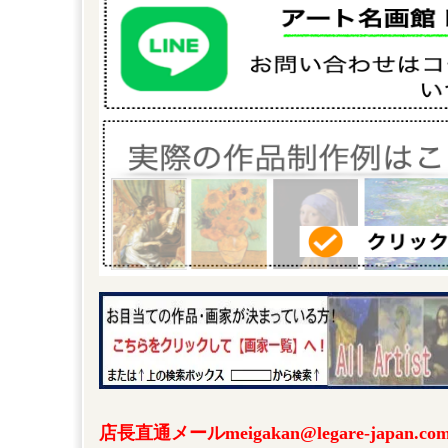
店長直通メールmeigakan@legare-japa