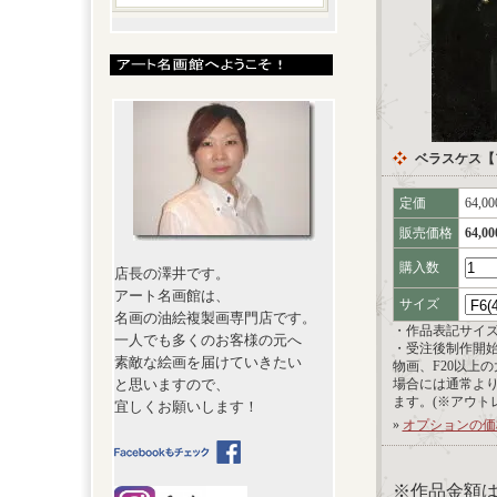
ベラスケス【
定価
64,0
販売価格
64,0
購入数
店長の澤井です。
アート名画館は、
サイズ
名画の油絵複製画専門店です。
・作品表記サイ
一人でも多くのお客様の元へ
・受注後制作開
素敵な絵画を届けていきたい
物画、F20以上
と思いますので、
場合には通常よ
ます。(※アウト
宜しくお願いします！
»
オプションの価
※作品金額