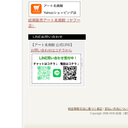
絵画販売アート名画館（ヤフー
店）
【アート名画館 公式LINE】
お問い合わせはコチラから
特定商取引法に基づく表記
|
支払い方法につい
Copyright 2008-2026 絵画