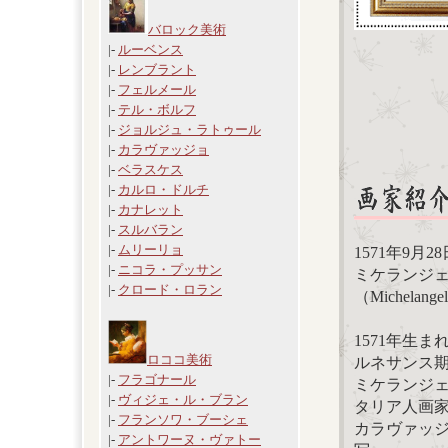
バロック美術
|-
ルーベンス
|-
レンブラント
|-
フェルメール
|-
テル・ボルフ
|-
ジョルジュ・ラトゥール
|-
カラヴァッジョ
|-
ベラスケス
|-
カルロ・ドルチ
|-
カナレット
|-
スルバラン
|-
ムリーリョ
1571年9月28
|-
ニコラ・プッサン
ミケランジ
|-
クロード・ロラン
（Michelangel
1571年生
ロココ美術
ルネサンス
|-
フラゴナール
ミケランジ
|-
ヴィジェ・ル・ブラン
タリア人画
|-
フランソワ・ブーシェ
カラヴァッ
|-
アントワーヌ・ヴァトー