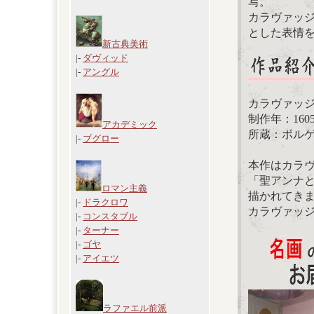
写。
カラヴァッ
とした表情
新古典美術
|-
ダヴィッド
|-
アングル
カラヴァッ
制作年：1605年
アカデミック
所蔵：ボル
|-
ブグロー
本作はカラ
「聖アンナ
ロマン主義
描かれてき
|-
ドラクロワ
カラヴァッ
|-
コンスタブル
|-
ターナー
|-
ゴヤ
|-
アイエツ
ラファエル前派