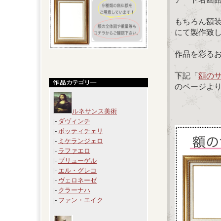
もちろん額
にて製作致
作品を彩る
下記「
額の
のページよ
ルネサンス美術
|-
ダヴィンチ
|-
ボッティチェリ
|-
ミケランジェロ
|-
ラファエロ
|-
ブリューゲル
|-
エル・グレコ
|-
ヴェロネーゼ
|-
クラーナハ
|-
ファン・エイク