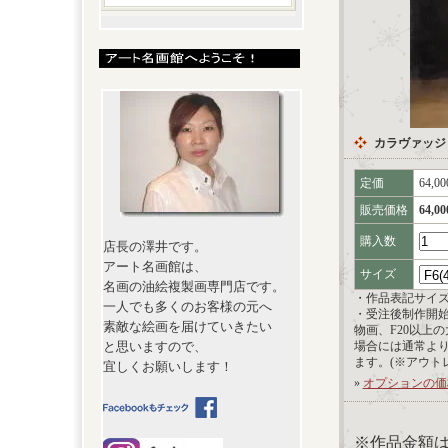
カラヴァッジ
定価
64,0
販売価格
64,0
購入数
店長の澤井です。
アート名画館は、
サイズ
名画の油絵複製画専門店です。
・作品表記サイ
一人でも多くのお客様の元へ
・受注後制作開
素敵な絵画を届けていきたい
物画、F20以上
と思いますので、
場合には通常よ
ます。(※アウト
宜しくお願いします！
»
オプションの価
※作品金額