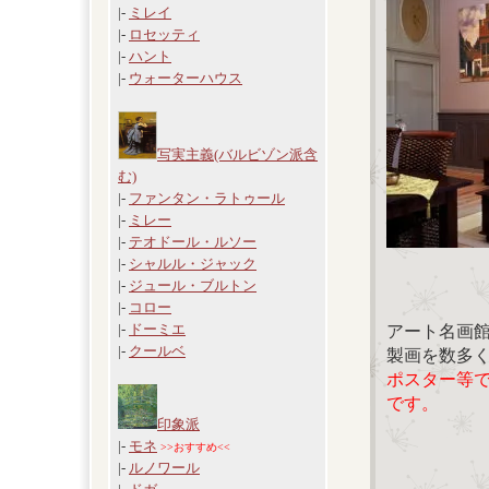
|-
ミレイ
|-
ロセッティ
|-
ハント
|-
ウォーターハウス
写実主義(バルビゾン派含
む)
|-
ファンタン・ラトゥール
|-
ミレー
|-
テオドール・ルソー
|-
シャルル・ジャック
|-
ジュール・ブルトン
|-
コロー
|-
ドーミエ
アート名画
|-
クールベ
製画を数多
ポスター等
です。
印象派
|-
モネ
>>おすすめ<<
|-
ルノワール