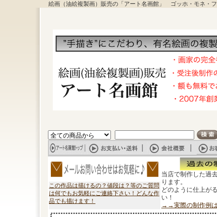
絵画（油絵複製画）販売の「アート名画館」 ゴッホ・モネ・フ
当店で制作した過
ります。
この作品は描けるの？値段は？等のご質問
どのように仕上が
は何でもお気軽にご連絡下さい！どんな作
い！
品でも描けます！
→→実際の制作例