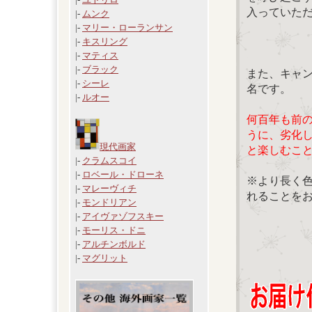
入っていた
|-
ムンク
|-
マリー・ローランサン
|-
キスリング
|-
マティス
|-
ブラック
また、キャ
|-
シーレ
名です。
|-
ルオー
何百年も前
うに、劣化
現代画家
と楽しむこ
|-
クラムスコイ
|-
ロベール・ドローネ
※より長く
|-
マレーヴィチ
れることを
|-
モンドリアン
|-
アイヴァゾフスキー
|-
モーリス・ドニ
|-
アルチンボルド
|-
マグリット