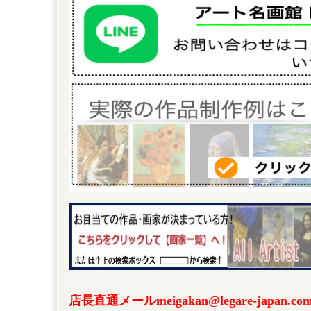
店長直通メールmeigakan@legare-japa