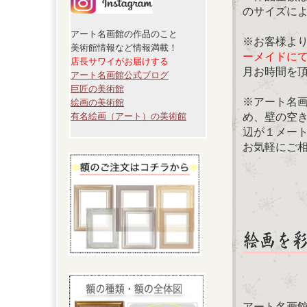
のサイズに
アート名画館の作品のこと
※お客様よ
美術館情報など情報満載！
ーメイドに
店長サワイがお届けする
月お時間を
アート名画館公式ブログ
巨匠の美術館
※アート名
絵画の美術館
め、壁の空
有名絵画（アート）の美術館
辺が１メー
お気軽にご
アート名画