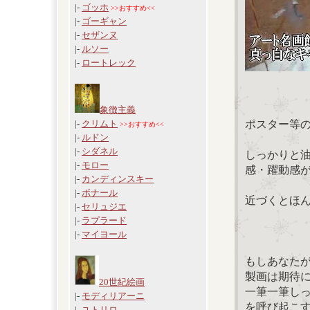
|-
ゴッホ
>>おすすめ<<
|-
ゴーギャン
|-
セザンヌ
|-
ルソー
|-
ロートレック
象徴主義
ポスター等
|-
クリムト
>>おすすめ<<
|-
ルドン
|-
シダネル
しっかりと
|-
モロー
感・躍動感
|-
カンディンスキー
|-
ボナール
近づくとほ
|-
セリュジエ
|-
ラプラード
|-
マイヨール
もしあなた
製画は期待
20世紀絵画
一筆一筆し
|-
モディリアーニ
を呼び起こ
|-
ユトリロ