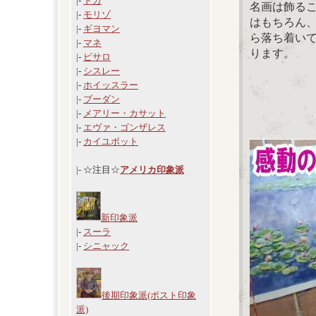
|-
ドガ
名画は飾る
|-
モリゾ
はもちろん
|-
ギヨマン
ら落ち着い
|-
マネ
ります。
|-
ピサロ
|-
シスレー
|-
ホイッスラー
|-
ブーダン
|-
メアリー・カサット
|-
エヴァ・ゴンザレス
|-
カイユボット
|- ☆注目☆
アメリカ印象派
新印象派
|-
スーラ
|-
シニャック
後期印象派(ポスト印象
派)