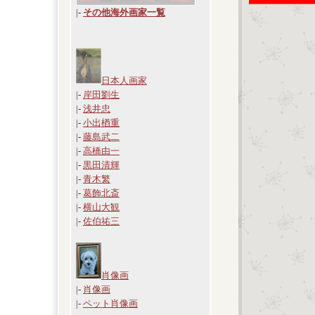
|
-
その他海外画家一覧
日本人画家
|-
岸田劉生
|-
浅井忠
|-
小出楢重
|-
藤島武二
|-
高橋由一
|-
黒田清輝
|-
青木繁
|-
葛飾北斎
|-
横山大観
|-
佐伯祐三
肖像画
|-
肖像画
|-
ペット肖像画