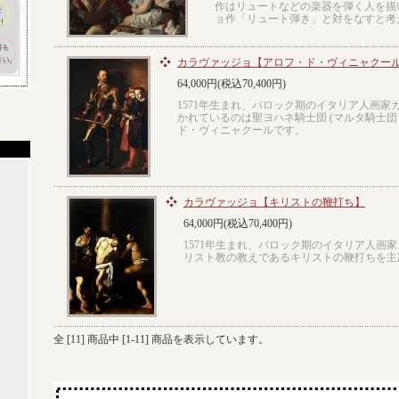
作はリュートなどの楽器を弾く人を描
ョ作「リュート弾き」と対をなすと考
カラヴァッジョ【アロフ・ド・ヴィニャクー
64,000円(税込70,400円)
1571年生まれ、バロック期のイタリア人画家
かれているのは聖ヨハネ騎士団 (マルタ騎士団
ド・ヴィニャクールです。
カラヴァッジョ【キリストの鞭打ち】
64,000円(税込70,400円)
1571年生まれ、バロック期のイタリア人画
リスト教の教えであるキリストの鞭打ちを主
全 [
11
] 商品中 [
1
-
11
] 商品を表示しています。