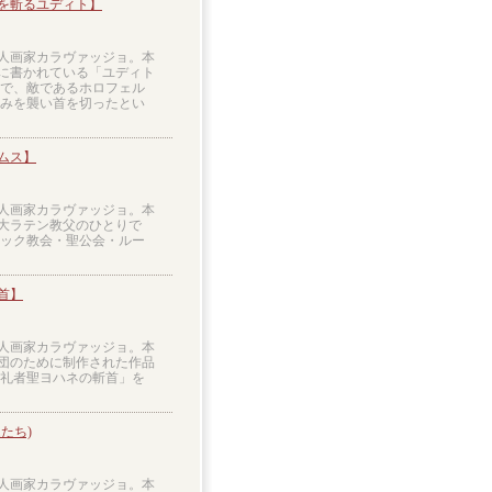
を斬るユディト】
ア人画家カラヴァッジョ。本
に書かれている「ユディト
人で、敵であるホロフェル
込みを襲い首を切ったとい
ムス】
ア人画家カラヴァッジョ。本
大ラテン教父のひとりで
リック教会・聖公会・ルー
首】
ア人画家カラヴァッジョ。本
団のために制作された作品
洗礼者聖ヨハネの斬首」を
たち)
ア人画家カラヴァッジョ。本