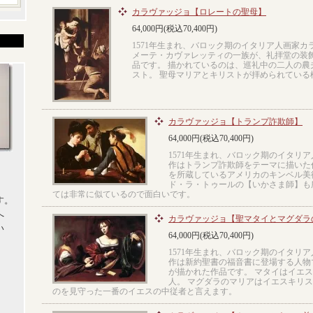
カラヴァッジョ【ロレートの聖母】
64,000円(税込70,400円)
1571年生まれ、バロック期のイタリア人画家
メーテ・カヴァレッティの一族が、礼拝堂の装
品です。 描かれているのは、巡礼中の二人の農
スト。 聖母マリアとキリストが拝められている
カラヴァッジョ【トランプ詐欺師】
64,000円(税込70,400円)
1571年生まれ、バロック期のイタリ
作はトランプ詐欺師をテーマに描いた
を所蔵しているアメリカのキンベル美
ド・ラ・トゥールの【いかさま師】も
ては非常に似ているので面白いです。
す。
へ
カラヴァッジョ【聖マタイとマグダラ
い
64,000円(税込70,400円)
1571年生まれ、バロック期のイタリ
作は新約聖書の福音書に登場する人物
が描かれた作品です。 マタイはイエス
人。 マグダラのマリアはイエスキリ
のを見守った一番のイエスの中従者と言えます。