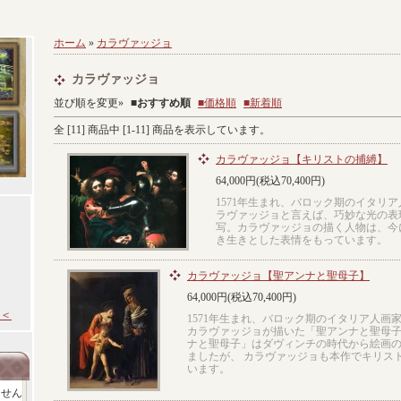
ホーム
»
カラヴァッジョ
カラヴァッジョ
並び順を変更»
■
おすすめ順
■価格順
■新着順
全 [
11
] 商品中 [
1
-
11
] 商品を表示しています。
カラヴァッジョ【キリストの捕縛】
64,000円(税込70,400円)
1571年生まれ、バロック期のイタリ
ラヴァッジョと言えば、巧妙な光の表
写。カラヴァッジョの描く人物は、今
き生きとした表情をもっています。
カラヴァッジョ【聖アンナと聖母子】
64,000円(税込70,400円)
＜
1571年生まれ、バロック期のイタリア人画
カラヴァッジョが描いた「聖アンナと聖母子
ナと聖母子」はダヴィンチの時代から絵画
ましたが、 カラヴァッジョも本作でキリス
います。
ません