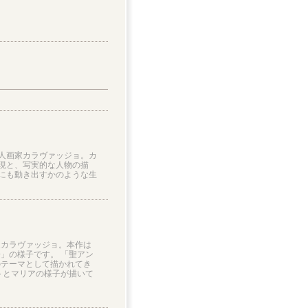
ア人画家カラヴァッジョ。カ
現と、写実的な人物の描
にも動き出すかのような生
家カラヴァッジョ。本作は
」の様子です。 「聖アン
のテーマとして描かれてき
トとマリアの様子が描いて