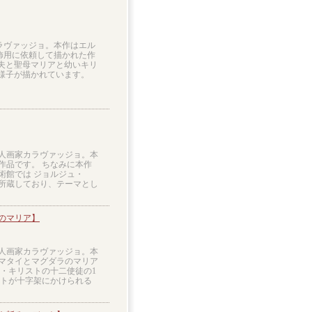
カラヴァッジョ。本作はエル
飾用に依頼して描かれた作
夫と聖母マリアと幼いキリ
様子が描かれています。
ア人画家カラヴァッジョ。本
作品です。 ちなみに本作
術館では ジョルジュ・
所蔵しており、テーマとし
のマリア】
ア人画家カラヴァッジョ。本
マタイとマグダラのマリア
・キリストの十二使徒の1
ストが十字架にかけられる