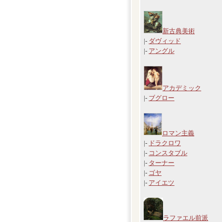
新古典美術
|-
ダヴィッド
|-
アングル
アカデミック
|-
ブグロー
ロマン主義
|-
ドラクロワ
|-
コンスタブル
|-
ターナー
|-
ゴヤ
|-
アイエツ
ラファエル前派