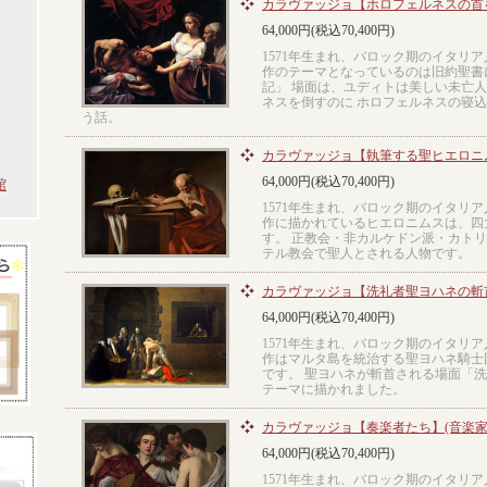
カラヴァッジョ【ホロフェルネスの首
64,000円(税込70,400円)
1571年生まれ、バロック期のイタリ
作のテーマとなっているのは旧約聖書
記」 場面は、ユディトは美しい未亡
ネスを倒すのに ホロフェルネスの寝
う話。
カラヴァッジョ【執筆する聖ヒエロニ
64,000円(税込70,400円)
館
1571年生まれ、バロック期のイタリ
作に描かれているヒエロニムスは、四
す。 正教会・非カルケドン派・カト
テル教会で聖人とされる人物です。
カラヴァッジョ【洗礼者聖ヨハネの斬
64,000円(税込70,400円)
1571年生まれ、バロック期のイタリ
作はマルタ島を統治する聖ヨハネ騎士
です。 聖ヨハネが斬首される場面「
テーマに描かれました。
カラヴァッジョ【奏楽者たち】(音楽家
64,000円(税込70,400円)
1571年生まれ、バロック期のイタリ