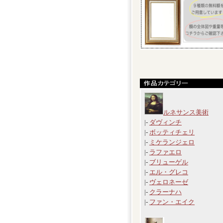
ルネサンス美術
|-
ダヴィンチ
|-
ボッティチェリ
|-
ミケランジェロ
|-
ラファエロ
|-
ブリューゲル
|-
エル・グレコ
|-
ヴェロネーゼ
|-
クラーナハ
|-
ファン・エイク