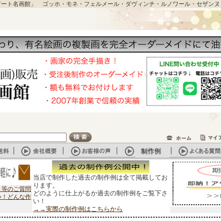
アート名画館」 ゴッホ・モネ・フェルメール・ダヴィンチ・ルノワール・セザンヌ
当店で制作した過去の制作例は全て掲載してお
ります。
？等のご質問
どのように仕上がるか過去の制作例をご覧下さ
い！どんな作
い！
→→実際の制作例はこちらから