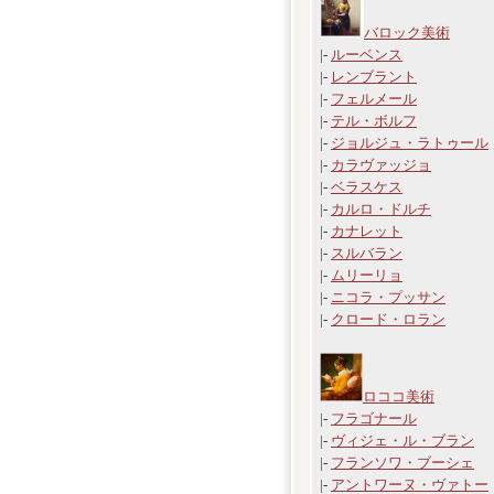
バロック美術
|-
ルーベンス
|-
レンブラント
|-
フェルメール
|-
テル・ボルフ
|-
ジョルジュ・ラトゥール
|-
カラヴァッジョ
|-
ベラスケス
|-
カルロ・ドルチ
|-
カナレット
|-
スルバラン
|-
ムリーリョ
|-
ニコラ・プッサン
|-
クロード・ロラン
ロココ美術
|-
フラゴナール
|-
ヴィジェ・ル・ブラン
|-
フランソワ・ブーシェ
|-
アントワーヌ・ヴァトー