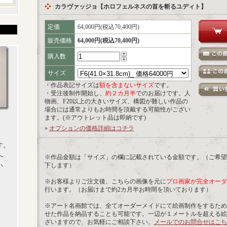
カラヴァッジョ【ホロフェルネスの首を斬るユディト】
定価
64,000円(税込70,400円)
販売価格
64,000円(税込70,400円)
購入数
サイズ
・作品表記サイズは
額を含まないサイズ
です。
・受注後制作開始し、
約２カ月半
でのお届けです。人
物画、F20以上の大きいサイズ、構図が難しい作品の
場合には通常よりもお時間を頂戴する可能性がござい
ます。(※アウトレット品は即納です)
»
オプションの価格詳細はコチラ
す。
へ
※作品金額は「サイズ」の欄に記載されている金額です。（ご希望
い
下します）
※お客様よりご注文後、こちらの画像を元に
プロ画家が完全オーダ
行います。（お届けまで約2カ月半お時間を頂いております）
※アート名画館では、全てオーダーメイドにて絵画制作をするため
せた作品を納品することも可能です。一辺が１メートルを超える絵
ざいますので、お気軽にご相談下さい。
メールでのお問合せはこち