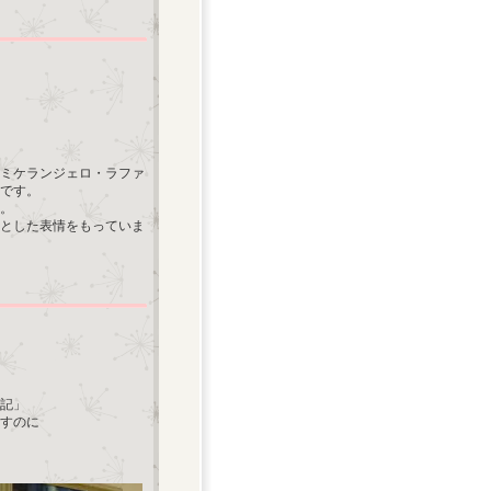
ミケランジェロ・ラファ
です。
。
とした表情をもっていま
記」
すのに