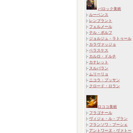
バロック美術
|-
ルーベンス
|-
レンブラント
|-
フェルメール
|-
テル・ボルフ
|-
ジョルジュ・ラトゥール
|-
カラヴァッジョ
|-
ベラスケス
|-
カルロ・ドルチ
|-
カナレット
|-
スルバラン
|-
ムリーリョ
|-
ニコラ・プッサン
|-
クロード・ロラン
ロココ美術
|-
フラゴナール
|-
ヴィジェ・ル・ブラン
|-
フランソワ・ブーシェ
|-
アントワーヌ・ヴァトー