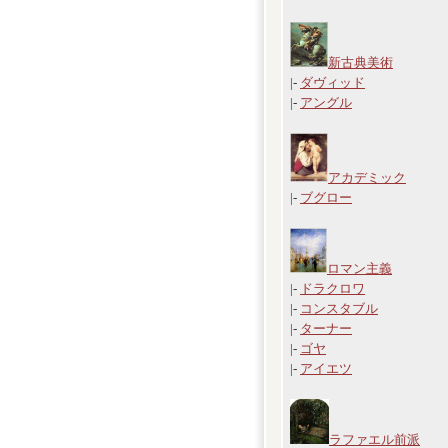
新古典美術
|-
ダヴィッド
|-
アングル
アカデミック
|-
ブグロー
ロマン主義
|-
ドラクロワ
|-
コンスタブル
|-
ターナー
|-
ゴヤ
|-
アイエツ
ラファエル前派