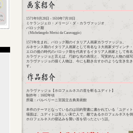
1571年9月28日 - 1610年7月18日
ミケランジェロ・メリージ・ダ・カラヴァッジオ
バロック期
（Michelangelo Merisi da Caravaggio）
1571年生まれ、バロック期のイタリア人画家カラヴァッジョ。
ルネサンス期のイタリア人画家として有名な３大画家ダヴィンチ・
エロの後の時代のバロック期を代表するイタリア人画家として有名
カラヴァッジョと言えば、巧妙な光の表現と、写実的な人物の描写
カラヴァッジョの描く人物は、今にも動き出すかのような生き生き
す。
カラヴァッジョ【ホロフェルネスの首を斬るユディト】
制作年：1602年頃
所蔵：バルベリーニ宮国立古典美術館
本作のテーマとなっているのは旧約聖書に書かれている「ユディト
場面は、ユディトは美しい未亡人で、敵であるホロフェルネスを倒
ホロフェルネスの寝込みを襲い首を切ったという話。