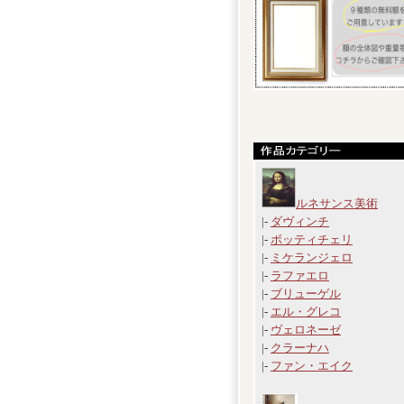
ルネサンス美術
|-
ダヴィンチ
|-
ボッティチェリ
|-
ミケランジェロ
|-
ラファエロ
|-
ブリューゲル
|-
エル・グレコ
|-
ヴェロネーゼ
|-
クラーナハ
|-
ファン・エイク