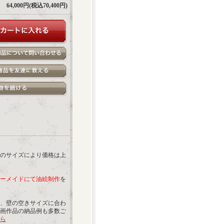
64,000円(税込70,400円)
のサイズにより価格は上
ーメイドにて油絵制作
を
、壁の空きサイズに合わ
画作品の納品例も多数ご
ら