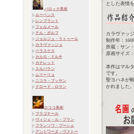
とした表情
バロック美術
|-
ルーベンス
|-
レンブラント
|-
フェルメール
|-
テル・ボルフ
カラヴァッ
|-
ジョルジュ・ラトゥール
制作年：160
|-
カラヴァッジョ
所蔵：サン
|-
ベラスケス
原画サイズ：3
|-
カルロ・ドルチ
|-
カナレット
本作はマル
|-
スルバラン
です。
|-
ムリーリョ
聖ヨハネが
|-
ニコラ・プッサン
かれました
|-
クロード・ロラン
ロココ美術
|-
フラゴナール
|-
ヴィジェ・ル・ブラン
|-
フランソワ・ブーシェ
|-
アントワーヌ・ヴァトー