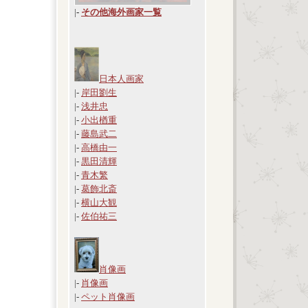
|
-
その他海外画家一覧
日本人画家
|-
岸田劉生
|-
浅井忠
|-
小出楢重
|-
藤島武二
|-
高橋由一
|-
黒田清輝
|-
青木繁
|-
葛飾北斎
|-
横山大観
|-
佐伯祐三
肖像画
|-
肖像画
|-
ペット肖像画