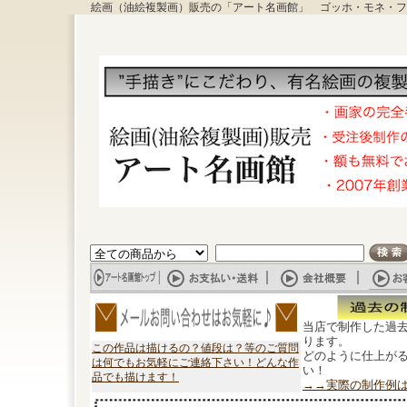
絵画（油絵複製画）販売の「アート名画館」 ゴッホ・モネ・フ
当店で制作した過
ります。
この作品は描けるの？値段は？等のご質問
どのように仕上が
は何でもお気軽にご連絡下さい！どんな作
い！
品でも描けます！
→→実際の制作例