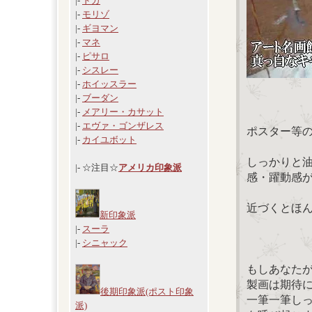
|-
ドガ
|-
モリゾ
|-
ギヨマン
|-
マネ
|-
ピサロ
|-
シスレー
|-
ホイッスラー
|-
ブーダン
|-
メアリー・カサット
|-
エヴァ・ゴンザレス
ポスター等
|-
カイユボット
しっかりと
|- ☆注目☆
アメリカ印象派
感・躍動感
近づくとほ
新印象派
|-
スーラ
|-
シニャック
もしあなた
製画は期待
後期印象派(ポスト印象
一筆一筆し
派)