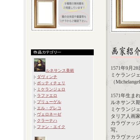
1571年9月28
ルネサンス美術
ミケランジ
|-
ダヴィンチ
（Michelangel
|-
ボッティチェリ
|-
ミケランジェロ
1571年生
|-
ラファエロ
|-
ブリューゲル
ルネサンス
|-
エル・グレコ
ミケランジ
|-
ヴェロネーゼ
タリア人画
|-
クラーナハ
カラヴァッ
|-
ファン・エイク
写。
カラヴァッ