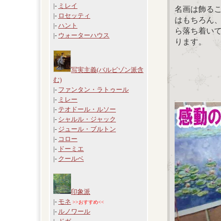
|-
ミレイ
名画は飾る
|-
ロセッティ
はもちろん
|-
ハント
ら落ち着い
|-
ウォーターハウス
ります。
写実主義(バルビゾン派含
む)
|-
ファンタン・ラトゥール
|-
ミレー
|-
テオドール・ルソー
|-
シャルル・ジャック
|-
ジュール・ブルトン
|-
コロー
|-
ドーミエ
|-
クールベ
印象派
|-
モネ
>>おすすめ<<
|-
ルノワール