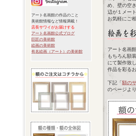
め、壁の空
辺が１メー
アート名画館の作品のこと
お気軽にご
美術館情報など情報満載！
店長サワイがお届けする
アート名画館公式ブログ
巨匠の美術館
絵画の美術館
アート名画
有名絵画（アート）の美術館
もちろん額
にて製作致
作品を彩る
下記「
額の
のページよ