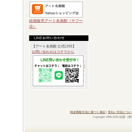
絵画販売アート名画館（ヤフー
店）
【アート名画館 公式LINE】
お問い合わせはコチラから
特定商取引法に基づく表記
|
支払い方法につい
Copyright 2008-2026 絵画