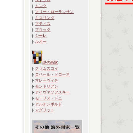
|-
ムンク
|-
マリー・ローランサン
|-
キスリング
|-
マティス
|-
ブラック
|-
シーレ
|-
ルオー
現代画家
|-
クラムスコイ
|-
ロベール・ドローネ
|-
マレーヴィチ
|-
モンドリアン
|-
アイヴァゾフスキー
|-
モーリス・ドニ
|-
アルチンボルド
|-
マグリット