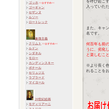
を呼び起こ
|-
ゴッホ
>>おすすめ<<
入っていた
|-
ゴーギャン
|-
セザンヌ
|-
ルソー
|-
ロートレック
また、キャ
名です。
象徴主義
|-
クリムト
何百年も前
>>おすすめ<<
|-
ルドン
うに、劣化
|-
シダネル
と楽しむこ
|-
モロー
|-
カンディンスキー
※より長く
|-
ボナール
れることを
|-
セリュジエ
|-
ラプラード
|-
マイヨール
20世紀絵画
|-
モディリアーニ
|-
ユトリロ