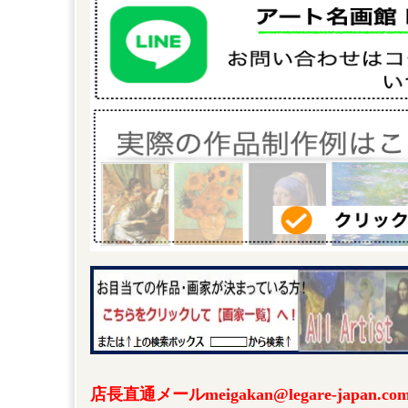
店長直通メールmeigakan@legare-japa