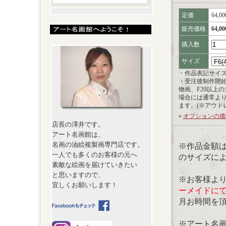
定価
64,0
販売価格
64,0
購入数
サイズ
・作品表記サイ
・受注後制作開
物画、F20以上
場合には通常よ
ます。(※アウト
»
オプションの価
店長の澤井です。
アート名画館は、
名画の油絵複製画専門店です。
※作品金額
一人でも多くのお客様の元へ
のサイズに
素敵な絵画を届けていきたい
と思いますので、
※お客様よ
宜しくお願いします！
ーメイドに
月お時間を
※アート名