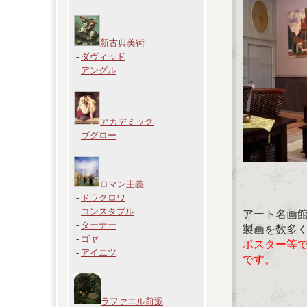
新古典美術
|-
ダヴィッド
|-
アングル
アカデミック
|-
ブグロー
ロマン主義
|-
ドラクロワ
|-
コンスタブル
アート名画
|-
ターナー
製画を数多
|-
ゴヤ
ポスター等
|-
アイエツ
です。
ラファエル前派