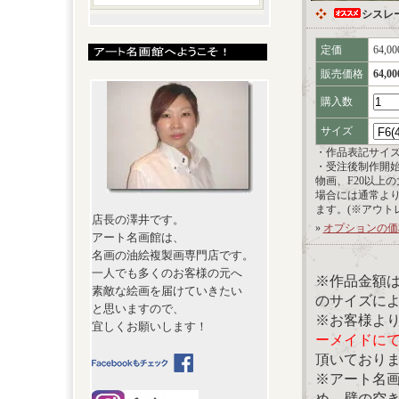
シスレ
定価
64,0
販売価格
64,0
購入数
サイズ
・作品表記サイ
・受注後制作開
物画、F20以上
場合には通常よ
ます。(※アウト
店長の澤井です。
»
オプションの価
アート名画館は、
名画の油絵複製画専門店です。
一人でも多くのお客様の元へ
※作品金額
素敵な絵画を届けていきたい
のサイズに
と思いますので、
※お客様よ
宜しくお願いします！
ーメイドに
頂いており
※アート名
め、壁の空