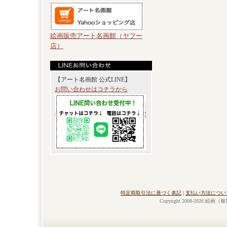
絵画販売アート名画館（ヤフー
店）
【アート名画館 公式LINE】
お問い合わせはコチラから
特定商取引法に基づく表記
|
支払い方法につい
Copyright 2008-2026 絵画