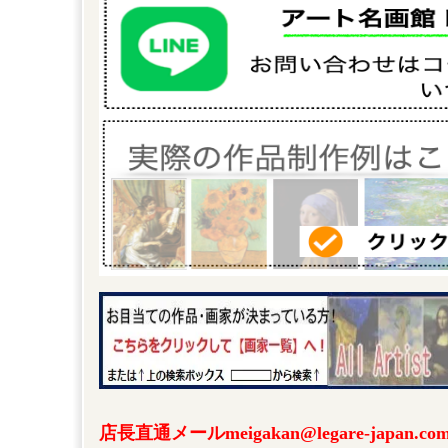
店長直通メールmeigakan@legare-japa