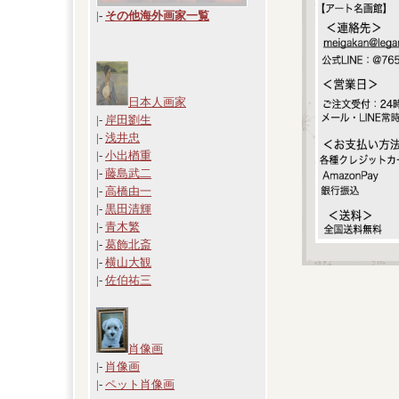
|
-
その他海外画家一覧
日本人画家
|-
岸田劉生
|-
浅井忠
|-
小出楢重
|-
藤島武二
|-
高橋由一
|-
黒田清輝
|-
青木繁
|-
葛飾北斎
|-
横山大観
|-
佐伯祐三
肖像画
|-
肖像画
|-
ペット肖像画