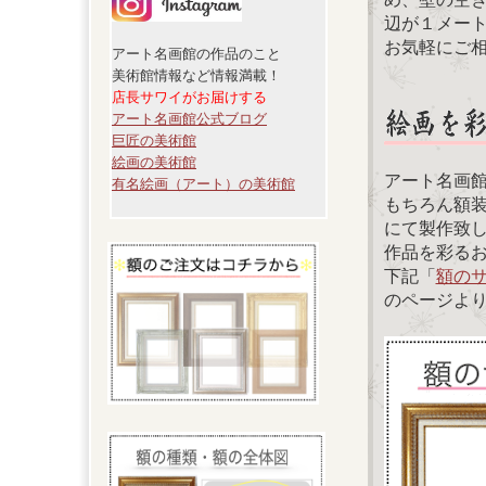
辺が１メー
お気軽にご
アート名画館の作品のこと
美術館情報など情報満載！
店長サワイがお届けする
アート名画館公式ブログ
巨匠の美術館
絵画の美術館
アート名画
有名絵画（アート）の美術館
もちろん額
にて製作致
作品を彩る
下記「
額の
のページよ