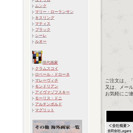
|-
ムンク
|-
マリー・ローランサン
|-
キスリング
|-
マティス
|-
ブラック
|-
シーレ
|-
ルオー
現代画家
|-
クラムスコイ
|-
ロベール・ドローネ
ご注文は、
|-
マレーヴィチ
|-
モンドリアン
又は、メール：「
|-
アイヴァゾフスキー
お気軽にご
|-
モーリス・ドニ
|-
アルチンボルド
|-
マグリット