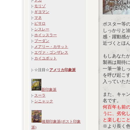
|-
ドガ
|-
モリゾ
|-
ギヨマン
|-
マネ
|-
ピサロ
ポスター等
|-
シスレー
しっかりと
|-
ホイッスラー
感・躍動感
|-
ブーダン
近づくとほ
|-
メアリー・カサット
|-
エヴァ・ゴンザレス
もしあなた
|-
カイユボット
製画は期待
一筆一筆し
|- ☆注目☆
アメリカ印象派
を呼び起こ
入っていた
新印象派
また、キャ
|-
スーラ
名です。
|-
シニャック
何百年も前
うに、劣化
と楽しむこ
後期印象派(ポスト印象
※より長く
派)