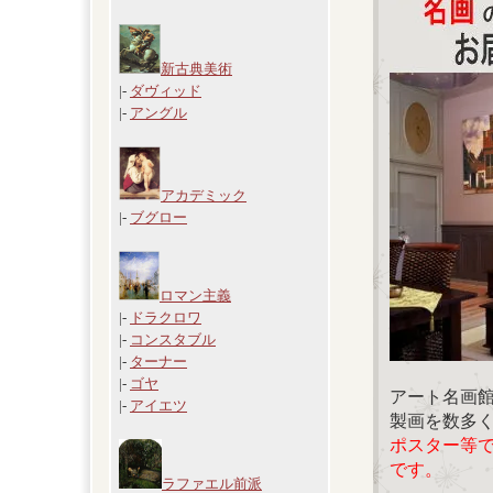
新古典美術
|-
ダヴィッド
|-
アングル
アカデミック
|-
ブグロー
ロマン主義
|-
ドラクロワ
|-
コンスタブル
|-
ターナー
|-
ゴヤ
アート名画
|-
アイエツ
製画を数多
ポスター等
です。
ラファエル前派