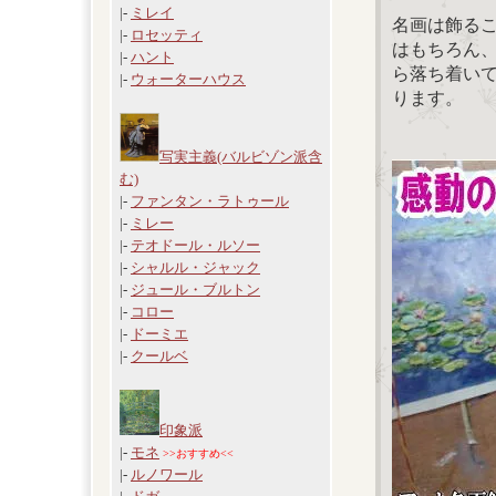
|-
ミレイ
名画は飾る
|-
ロセッティ
はもちろん
|-
ハント
ら落ち着い
|-
ウォーターハウス
ります。
写実主義(バルビゾン派含
む)
|-
ファンタン・ラトゥール
|-
ミレー
|-
テオドール・ルソー
|-
シャルル・ジャック
|-
ジュール・ブルトン
|-
コロー
|-
ドーミエ
|-
クールベ
印象派
|-
モネ
>>おすすめ<<
|-
ルノワール