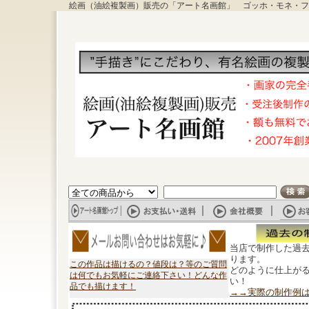
絵画（油絵複製画）販売の「アート名画館」 ゴッホ・モネ・フ
当店で制作した過
ります。
この作品は描けるの？値段は？等のご質問
どのように仕上が
は何でもお気軽にご連絡下さい！どんな作
い！
品でも描けます！
→→実際の制作例