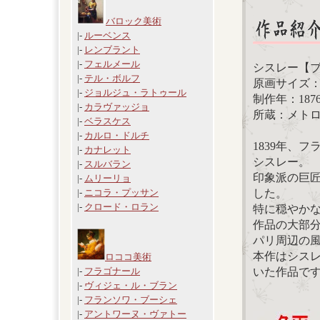
バロック美術
|-
ルーベンス
|-
レンブラント
|-
フェルメール
シスレー【
|-
テル・ボルフ
原画サイズ：46.
|-
ジョルジュ・ラトゥール
制作年：187
|-
カラヴァッジョ
所蔵：メト
|-
ベラスケス
|-
カルロ・ドルチ
1839年、
|-
カナレット
シスレー。
|-
スルバラン
印象派の巨
|-
ムリーリョ
した。
|-
ニコラ・プッサン
|-
クロード・ロラン
特に穏やか
作品の大部
パリ周辺の
本作はシス
ロココ美術
いた作品で
|-
フラゴナール
|-
ヴィジェ・ル・ブラン
|-
フランソワ・ブーシェ
|-
アントワーヌ・ヴァトー