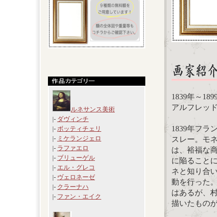
1839年～18
アルフレッド・シ
ルネサンス美術
|-
ダヴィンチ
1839年フ
|-
ボッティチェリ
|-
ミケランジェロ
スレー。モ
|-
ラファエロ
は、裕福な
|-
ブリューゲル
に陥ることに
|-
エル・グレコ
ネと知り合い
|-
ヴェロネーゼ
動を行った
|-
クラーナハ
はあるが、
|-
ファン・エイク
描いたもの