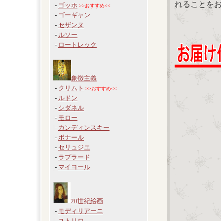
れることを
|-
ゴッホ
>>おすすめ<<
|-
ゴーギャン
|-
セザンヌ
|-
ルソー
|-
ロートレック
象徴主義
|-
クリムト
>>おすすめ<<
|-
ルドン
|-
シダネル
|-
モロー
|-
カンディンスキー
|-
ボナール
|-
セリュジエ
|-
ラプラード
|-
マイヨール
20世紀絵画
|-
モディリアーニ
|-
ユトリロ