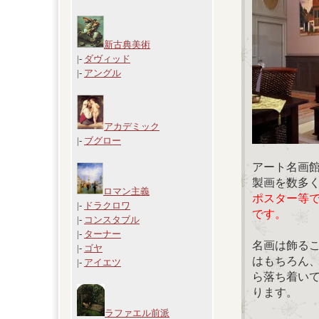
新古典美術
|-
ダヴィッド
|-
アングル
アカデミック
|-
ブグロー
アート名画
製画を数多
ロマン主義
ポスター等
|-
ドラクロワ
です。
|-
コンスタブル
|-
ターナー
名画は飾る
|-
ゴヤ
はもちろん
|-
アイエツ
ら落ち着い
ります。
ラファエル前派