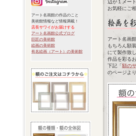
辺が１メー
お気軽にご
アート名画館の作品のこと
美術館情報など情報満載！
店長サワイがお届けする
アート名画館公式ブログ
アート名画
巨匠の美術館
もちろん額
絵画の美術館
有名絵画（アート）の美術館
にて製作致
作品を彩る
下記「
額の
のページよ