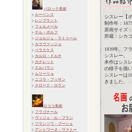
バロック美術
|-
ルーベンス
シスレー【
|-
レンブラント
制作年：187
|-
フェルメール
原画サイズ：54
|-
テル・ボルフ
所蔵：シカ
|-
ジョルジュ・ラトゥール
|-
カラヴァッジョ
1839年、
|-
ベラスケス
シスレー。
|-
カルロ・ドルチ
本作はシス
|-
カナレット
|-
スルバラン
の様子を描
|-
ムリーリョ
シスレーは1
|-
ニコラ・プッサン
きました。
|-
クロード・ロラン
ロココ美術
|-
フラゴナール
|-
ヴィジェ・ル・ブラン
|-
フランソワ・ブーシェ
|-
アントワーヌ・ヴァトー