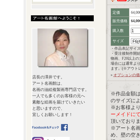
シスレ
定価
64,0
販売価格
64,0
購入数
サイズ
・作品表記サイ
・受注後制作開
物画、F20以上
場合には通常よ
ます。(※アウト
»
オプションの価
店長の澤井です。
アート名画館は、
名画の油絵複製画専門店です。
※作品金額
一人でも多くのお客様の元へ
のサイズに
素敵な絵画を届けていきたい
※お客様よ
と思いますので、
ーメイドに
宜しくお願いします！
頂いており
※アート名
め、壁の空