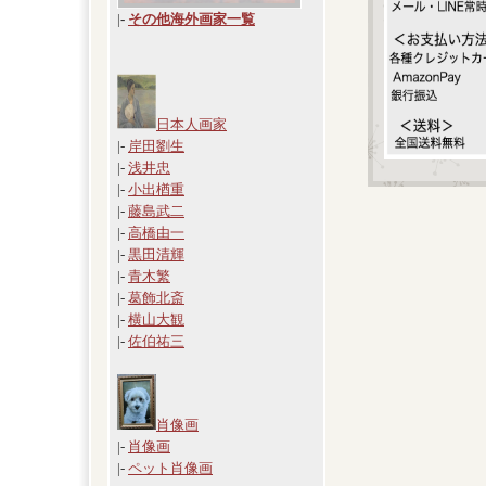
|
-
その他海外画家一覧
日本人画家
|-
岸田劉生
|-
浅井忠
|-
小出楢重
|-
藤島武二
|-
高橋由一
|-
黒田清輝
|-
青木繁
|-
葛飾北斎
|-
横山大観
|-
佐伯祐三
肖像画
|-
肖像画
|-
ペット肖像画