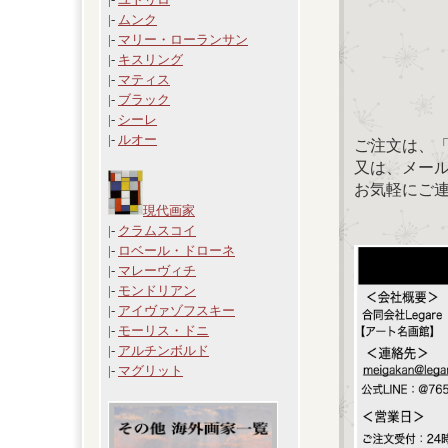
|-
ムンク
|-
マリー・ローランサン
|-
キスリング
|-
マティス
|-
ブラック
|-
シーレ
|-
ルオー
ご注文は、
又は、メール：「
お気軽にご
現代画家
|-
クラムスコイ
|-
ロベール・ドローネ
|-
マレーヴィチ
|-
モンドリアン
|-
アイヴァゾフスキー
|-
モーリス・ドニ
|-
アルチンボルド
|-
マグリット