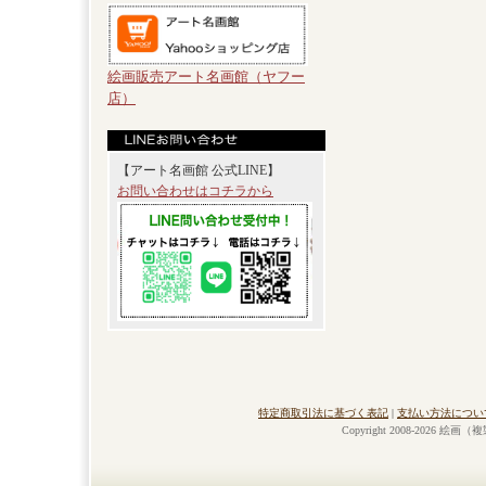
絵画販売アート名画館（ヤフー
店）
【アート名画館 公式LINE】
お問い合わせはコチラから
特定商取引法に基づく表記
|
支払い方法につい
Copyright 2008-2026 絵画