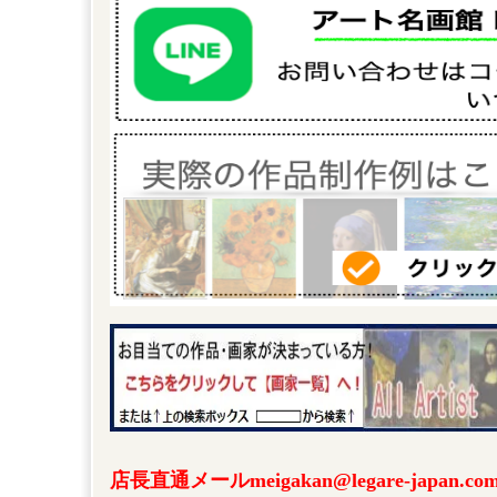
店長直通メールmeigakan@legare-japa