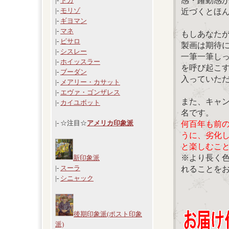
感・躍動感
|-
ドガ
|-
モリゾ
近づくとほ
|-
ギヨマン
|-
マネ
もしあなた
|-
ピサロ
製画は期待
|-
シスレー
一筆一筆し
|-
ホイッスラー
を呼び起こ
|-
ブーダン
入っていた
|-
メアリー・カサット
|-
エヴァ・ゴンザレス
また、キャ
|-
カイユボット
名です。
|- ☆注目☆
アメリカ印象派
何百年も前
うに、劣化
と楽しむこ
※より長く
新印象派
|-
スーラ
れることを
|-
シニャック
後期印象派(ポスト印象
派)