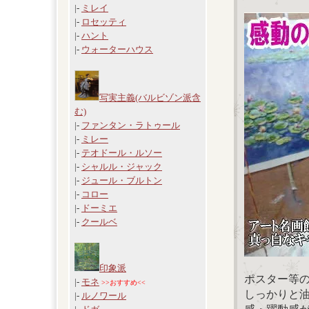
|-
ミレイ
|-
ロセッティ
|-
ハント
|-
ウォーターハウス
写実主義(バルビゾン派含
む)
|-
ファンタン・ラトゥール
|-
ミレー
|-
テオドール・ルソー
|-
シャルル・ジャック
|-
ジュール・ブルトン
|-
コロー
|-
ドーミエ
|-
クールベ
印象派
ポスター等
|-
モネ
>>おすすめ<<
しっかりと
|-
ルノワール