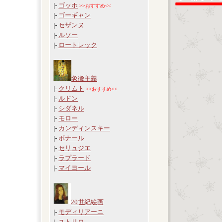
|-
ゴッホ
>>おすすめ<<
|-
ゴーギャン
|-
セザンヌ
|-
ルソー
|-
ロートレック
象徴主義
|-
クリムト
>>おすすめ<<
|-
ルドン
|-
シダネル
|-
モロー
|-
カンディンスキー
|-
ボナール
|-
セリュジエ
|-
ラプラード
|-
マイヨール
20世紀絵画
|-
モディリアーニ
|-
ユトリロ