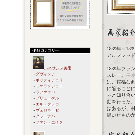
1839年～18
アルフレッド・シ
ルネサンス美術
1839年フ
|-
ダヴィンチ
スレー。モ
|-
ボッティチェリ
は、裕福な
|-
ミケランジェロ
に陥ることに
|-
ラファエロ
ネと知り合い
|-
ブリューゲル
動を行った
|-
エル・グレコ
はあるが、
|-
ヴェロネーゼ
描いたもの
|-
クラーナハ
|-
ファン・エイク