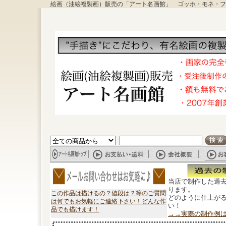
絵画（油絵複製画）販売の「アート名画館」 ゴッホ・モネ・フ
当店で制作した過
ります。
この作品は描けるの？値段は？等のご質問
どのように仕上が
は何でもお気軽にご連絡下さい！どんな作
い！
品でも描けます！
→→実際の制作例