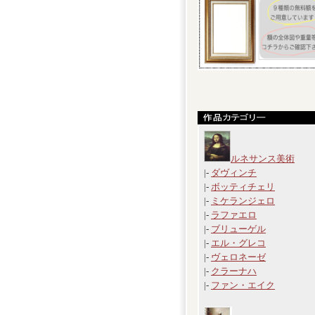
ルネサンス美術
|-
ダヴィンチ
|-
ボッティチェリ
|-
ミケランジェロ
|-
ラファエロ
|-
ブリューゲル
|-
エル・グレコ
|-
ヴェロネーゼ
|-
クラーナハ
|-
ファン・エイク