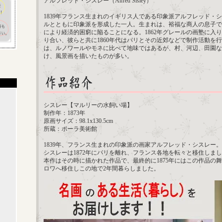
アルフレッド・シスレー（Alfred Sisley）
1839年フランス生まれのイギリス人である印象派アルフレッド・
ルとともに印象派を形成した一人。生まれは、裕福な商人の息子で
により経済的困窮に陥ることになる。1862年グレールの画塾に入
り合い、彼らと共に1860年代はパリとその近郊などで制作活動を
は、ルノワールやモネに比べて地味ではあるが、村、河辺、田園な
け、風景画を描いたものが多い。
シスレー【マルリーの水飼い場】
制作年：1873年
原画サイズ：98.1x130.5cm
所蔵：ポーラ美術館
1839年、フランス生まれの印象派の画家アルフレッド・シスレー。
シスレーは1872年にパリを離れ、フランス各地を転々と移住しま
本作はその時に描かれた作品で、最終的に1875年にはこの作品の
ロワへ移住しこの地で2年間暮らしました。