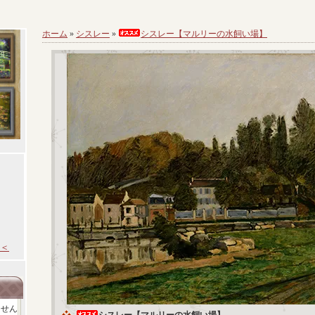
ホーム
»
シスレー
»
シスレー【マルリーの水飼い場】
＜
ません