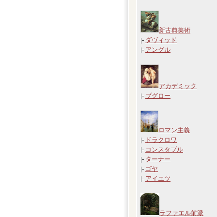
新古典美術
|-
ダヴィッド
|-
アングル
アカデミック
|-
ブグロー
ロマン主義
|-
ドラクロワ
|-
コンスタブル
|-
ターナー
|-
ゴヤ
|-
アイエツ
ラファエル前派