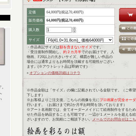
シスレー【マルリーの水飼い場】
定価
64,000円(税込70,400円)
販売価格
64,000円(税込70,400円)
購入数
サイズ
・作品表記サイズは
額を含まないサイズ
です。
・受注後制作開始し、
約２カ月半
でのお届けです。人
物画、F20以上の大きいサイズ、構図が難しい作品の
場合には通常よりもお時間を頂戴する可能性がござい
ます。(※アウトレット品は即納です)
»
オプションの価格詳細はコチラ
す。
※作品金額は「サイズ」の欄に記載されている金額です。（ご希望
へ
下します）
い
※お客様よりご注文後、こちらの画像を元に
プロ画家が完全オーダ
行います。（お届けまで約2か月半お時間を頂いております）
※アート名画館では、全てオーダーメイドにて絵画制作をするため
せた作品を納品することも可能です。一辺が１メートルを超える絵
ざいますので、お気軽にご相談下さい。
メールでのお問合せはこち