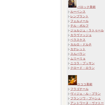
バロック美術
|-
ルーベンス
|-
レンブラント
|-
フェルメール
|-
テル・ボルフ
|-
ジョルジュ・ラトゥール
|-
カラヴァッジョ
|-
ベラスケス
|-
カルロ・ドルチ
|-
カナレット
|-
スルバラン
|-
ムリーリョ
|-
ニコラ・プッサン
|-
クロード・ロラン
ロココ美術
|-
フラゴナール
|-
ヴィジェ・ル・ブラン
|-
フランソワ・ブーシェ
|-
アントワーヌ・ヴァトー