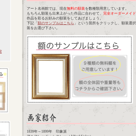
アート名画館では、現在
無料の額装
を数種類用意しています。
もちろん額装も出来上がった作品に合わせて、
完全オーダーメイド
作品を彩るお好みの額装をしてあげましょう。
下記「
額のサンプルはこちら
」という箇所をクリックし、額装選択
装をお選び下さい。
館
1839年～1899年 印象派