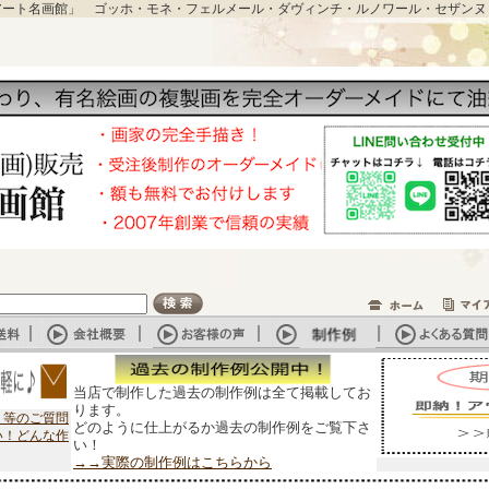
アート名画館」 ゴッホ・モネ・フェルメール・ダヴィンチ・ルノワール・セザンヌ
当店で制作した過去の制作例は全て掲載してお
ります。
？等のご質問
どのように仕上がるか過去の制作例をご覧下さ
い！どんな作
い！
→→実際の制作例はこちらから