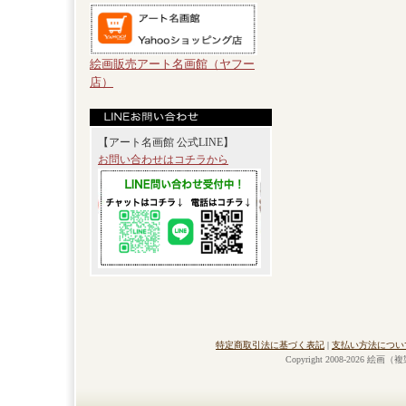
絵画販売アート名画館（ヤフー
店）
【アート名画館 公式LINE】
お問い合わせはコチラから
特定商取引法に基づく表記
|
支払い方法につい
Copyright 2008-2026 絵画