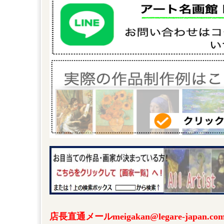
店長直通メールmeigakan@legare-japa