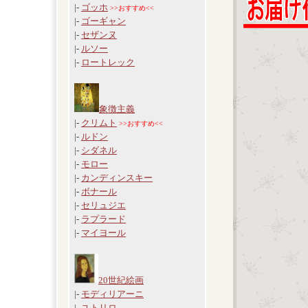
|-
ゴッホ
>>おすすめ<<
|-
ゴーギャン
|-
セザンヌ
|-
ルソー
|-
ロートレック
象徴主義
|-
クリムト
>>おすすめ<<
|-
ルドン
|-
シダネル
|-
モロー
|-
カンディンスキー
|-
ボナール
|-
セリュジエ
|-
ラプラード
|-
マイヨール
20世紀絵画
|-
モディリアーニ
|-
ユトリロ