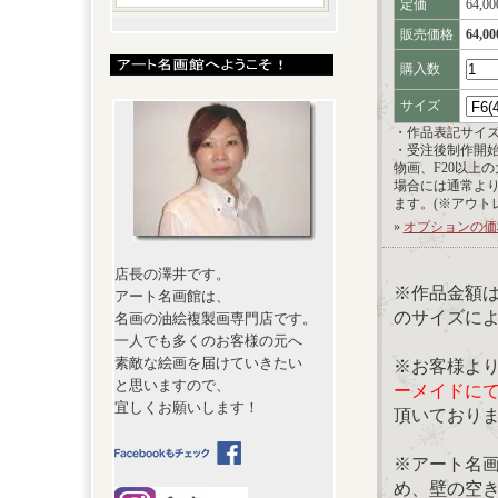
定価
64,0
販売価格
64,0
購入数
サイズ
・作品表記サイ
・受注後制作開
物画、F20以上
場合には通常よ
ます。(※アウト
»
オプションの価
店長の澤井です。
※作品金額
アート名画館は、
のサイズに
名画の油絵複製画専門店です。
一人でも多くのお客様の元へ
素敵な絵画を届けていきたい
※お客様よ
と思いますので、
ーメイドに
宜しくお願いします！
頂いており
※アート名
め、壁の空