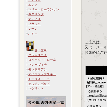
|-
ムンク
|-
マリー・ローランサン
|-
キスリング
|-
マティス
|-
ブラック
|-
シーレ
|-
ルオー
ご注文は、
又は、メール：「
現代画家
お気軽にご
|-
クラムスコイ
|-
ロベール・ドローネ
|-
マレーヴィチ
|-
モンドリアン
|-
アイヴァゾフスキー
|-
モーリス・ドニ
|-
アルチンボルド
|-
マグリット