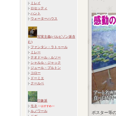
|-
ミレイ
|-
ロセッティ
|-
ハント
|-
ウォーターハウス
写実主義(バルビゾン派含
む)
|-
ファンタン・ラトゥール
|-
ミレー
|-
テオドール・ルソー
|-
シャルル・ジャック
|-
ジュール・ブルトン
|-
コロー
|-
ドーミエ
|-
クールベ
印象派
|-
モネ
>>おすすめ<<
|-
ルノワール
ポスター等