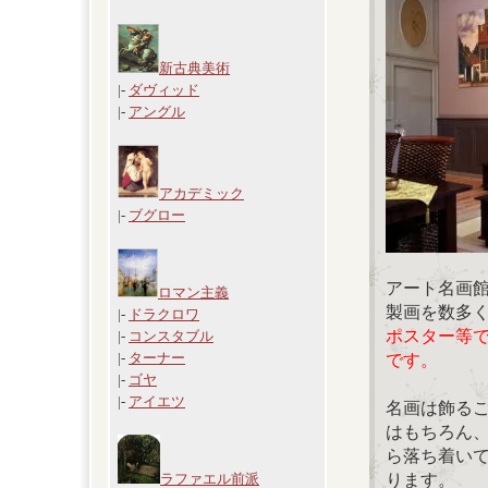
新古典美術
|-
ダヴィッド
|-
アングル
アカデミック
|-
ブグロー
アート名画
ロマン主義
製画を数多
|-
ドラクロワ
ポスター等
|-
コンスタブル
|-
ターナー
です。
|-
ゴヤ
|-
アイエツ
名画は飾る
はもちろん
ら落ち着い
ります。
ラファエル前派