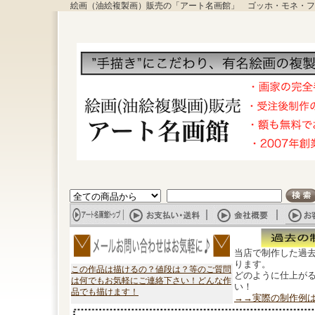
絵画（油絵複製画）販売の「アート名画館」 ゴッホ・モネ・フ
当店で制作した過
ります。
この作品は描けるの？値段は？等のご質問
どのように仕上が
は何でもお気軽にご連絡下さい！どんな作
い！
品でも描けます！
→→実際の制作例