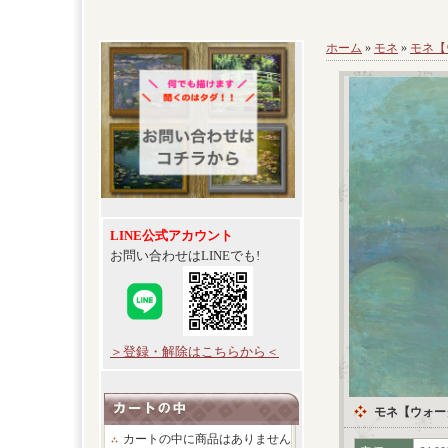
ホーム
»
モネ
»
モネ【
LINE公式アカウント
お問い合わせはLINEでも!
＞登録・解除はこちらから＜
モネ【ウォー
カートの中に商品はありません