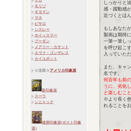
|-
ドガ
しっかりと
|-
モリゾ
感・躍動感
|-
ギヨマン
近づくとほ
|-
マネ
|-
ピサロ
もしあなた
|-
シスレー
製画は期待
|-
ホイッスラー
一筆一筆し
|-
ブーダン
|-
メアリー・カサット
を呼び起こ
|-
エヴァ・ゴンザレス
入っていた
|-
カイユボット
また、キャ
|- ☆注目☆
アメリカ印象派
名です。
何百年も前
うに、劣化
新印象派
と楽しむこ
|-
スーラ
※より長く
|-
シニャック
れることを
後期印象派(ポスト印象
派)