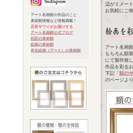
辺が１メー
お気軽にご
アート名画館の作品のこと
美術館情報など情報満載！
店長サワイがお届けする
アート名画館公式ブログ
巨匠の美術館
絵画の美術館
アート名画
有名絵画（アート）の美術館
もちろん額
にて製作致
作品を彩る
下記「
額の
のページよ