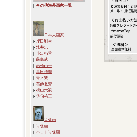
|
-
その他海外画家一覧
日本人画家
|-
岸田劉生
|-
浅井忠
|-
小出楢重
|-
藤島武二
|-
高橋由一
|-
黒田清輝
|-
青木繁
|-
葛飾北斎
|-
横山大観
|-
佐伯祐三
肖像画
|-
肖像画
|-
ペット肖像画