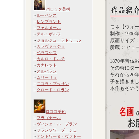
バロック美術
|-
ルーベンス
|-
レンブラント
モネ【ウォ
|-
フェルメール
制作：1900
|-
テル・ボルフ
原画サイズ：65.
|-
ジョルジュ・ラトゥール
|-
カラヴァッジョ
所蔵： ヒュ
|-
ベラスケス
|-
カルロ・ドルチ
1870年普
|-
カナレット
その時にタ
|-
スルバラン
それから20
|-
ムリーリョ
子を描きま
|-
ニコラ・プッサン
本作もその
|-
クロード・ロラン
ロココ美術
|-
フラゴナール
|-
ヴィジェ・ル・ブラン
|-
フランソワ・ブーシェ
|-
アントワーヌ・ヴァトー