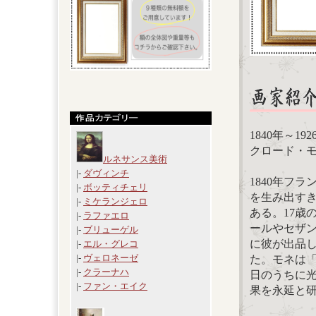
1840年～19
クロード・モネ
ルネサンス美術
|-
ダヴィンチ
1840年フ
|-
ボッティチェリ
を生み出す
|-
ミケランジェロ
ある。17歳
|-
ラファエロ
ールやセザン
|-
ブリューゲル
に彼が出品
|-
エル・グレコ
|-
ヴェロネーゼ
た。モネは
|-
クラーナハ
日のうちに
|-
ファン・エイク
果を永延と