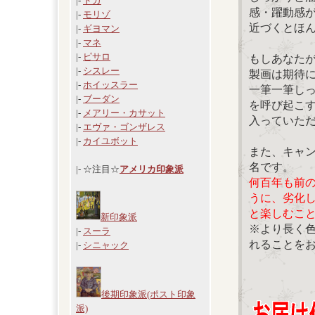
|-
ドガ
感・躍動感
|-
モリゾ
近づくとほ
|-
ギヨマン
|-
マネ
|-
ピサロ
もしあなた
|-
シスレー
製画は期待
|-
ホイッスラー
一筆一筆し
|-
ブーダン
を呼び起こ
|-
メアリー・カサット
入っていた
|-
エヴァ・ゴンザレス
|-
カイユボット
また、キャ
名です。
|- ☆注目☆
アメリカ印象派
何百年も前
うに、劣化
と楽しむこ
新印象派
※より長く
|-
スーラ
れることを
|-
シニャック
後期印象派(ポスト印象
派)