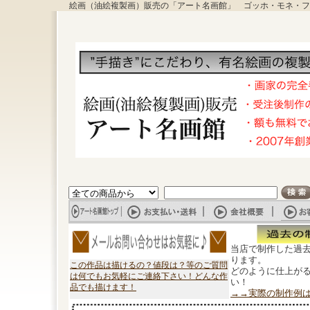
絵画（油絵複製画）販売の「アート名画館」 ゴッホ・モネ・フ
当店で制作した過
ります。
この作品は描けるの？値段は？等のご質問
どのように仕上が
は何でもお気軽にご連絡下さい！どんな作
い！
品でも描けます！
→→実際の制作例