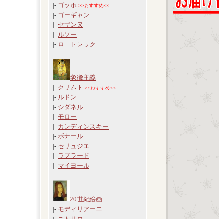
|-
ゴッホ
>>おすすめ<<
|-
ゴーギャン
|-
セザンヌ
|-
ルソー
|-
ロートレック
象徴主義
|-
クリムト
>>おすすめ<<
|-
ルドン
|-
シダネル
|-
モロー
|-
カンディンスキー
|-
ボナール
|-
セリュジエ
|-
ラプラード
|-
マイヨール
20世紀絵画
|-
モディリアーニ
|-
ユトリロ