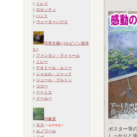
|-
ミレイ
|-
ロセッティ
|-
ハント
|-
ウォーターハウス
写実主義(バルビゾン派含
む)
|-
ファンタン・ラトゥール
|-
ミレー
|-
テオドール・ルソー
|-
シャルル・ジャック
|-
ジュール・ブルトン
|-
コロー
|-
ドーミエ
|-
クールベ
印象派
|-
モネ
>>おすすめ<<
ポスター等
|-
ルノワール
しっかりと