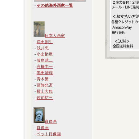
|
-
その他海外画家一覧
日本人画家
|-
岸田劉生
|-
浅井忠
|-
小出楢重
|-
藤島武二
|-
高橋由一
|-
黒田清輝
|-
青木繁
|-
葛飾北斎
|-
横山大観
|-
佐伯祐三
肖像画
|-
肖像画
|-
ペット肖像画