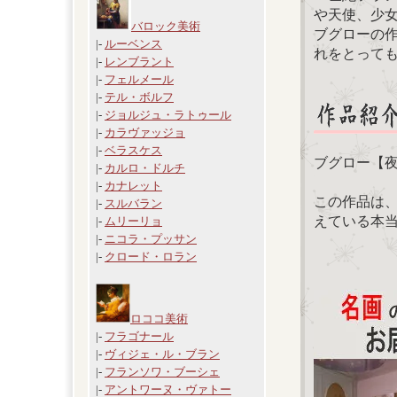
や天使、少
バロック美術
ブグローの
|-
ルーベンス
れをとって
|-
レンブラント
|-
フェルメール
|-
テル・ボルフ
|-
ジョルジュ・ラトゥール
|-
カラヴァッジョ
|-
ベラスケス
ブグロー【夜
|-
カルロ・ドルチ
|-
カナレット
この作品は
|-
スルバラン
えている本
|-
ムリーリョ
|-
ニコラ・プッサン
|-
クロード・ロラン
ロココ美術
|-
フラゴナール
|-
ヴィジェ・ル・ブラン
|-
フランソワ・ブーシェ
|-
アントワーヌ・ヴァトー