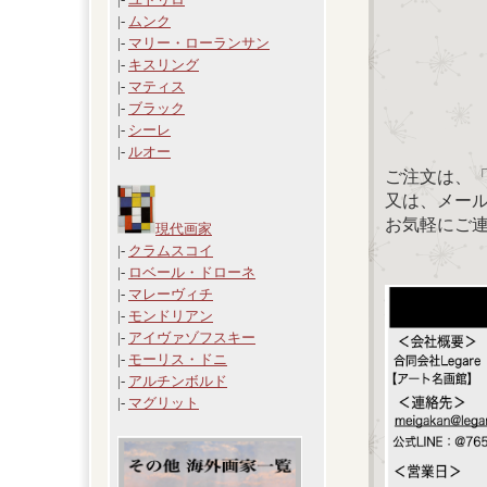
|-
ムンク
|-
マリー・ローランサン
|-
キスリング
|-
マティス
|-
ブラック
|-
シーレ
|-
ルオー
ご注文は、
又は、メール：「
お気軽にご
現代画家
|-
クラムスコイ
|-
ロベール・ドローネ
|-
マレーヴィチ
|-
モンドリアン
|-
アイヴァゾフスキー
|-
モーリス・ドニ
|-
アルチンボルド
|-
マグリット