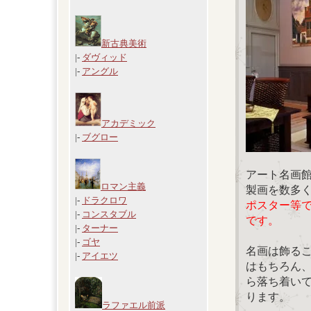
新古典美術
|-
ダヴィッド
|-
アングル
アカデミック
|-
ブグロー
アート名画
ロマン主義
製画を数多
|-
ドラクロワ
ポスター等
|-
コンスタブル
です。
|-
ターナー
|-
ゴヤ
名画は飾る
|-
アイエツ
はもちろん
ら落ち着い
ります。
ラファエル前派