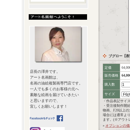
ブグロー【夜
定価
64,0
店長の澤井です。
販売価格
64,0
アート名画館は、
名画の油絵複製画専門店です。
購入数
一人でも多くのお客様の元へ
サイズ
素敵な絵画を届けていきたい
と思いますので、
・作品表記サイ
・受注後制作開
宜しくお願いします！
物画、F20以上
場合には通常よ
ます。(※アウト
»
オプションの価