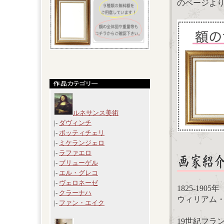
のページよ
ルネサンス美術
|-
ダヴィンチ
|-
ボッティチェリ
|-
ミケランジェロ
|-
ラファエロ
|-
ブリューゲル
|-
エル・グレコ
|-
ヴェロネーゼ
1825-19
|-
クラーナハ
ウィリアム・アド
|-
ファン・エイク
19世紀フラ