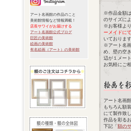
※作品金額
アート名画館の作品のこと
のサイズに
美術館情報など情報満載！
※お客様よ
店長サワイがお届けする
ーメイドに
アート名画館公式ブログ
巨匠の美術館
いておりま
絵画の美術館
※アート名
有名絵画（アート）の美術館
め、壁の空
辺が１メー
お気軽にご
アート名画
もちろん額
にて製作致
作品を彩る
下記「
額の