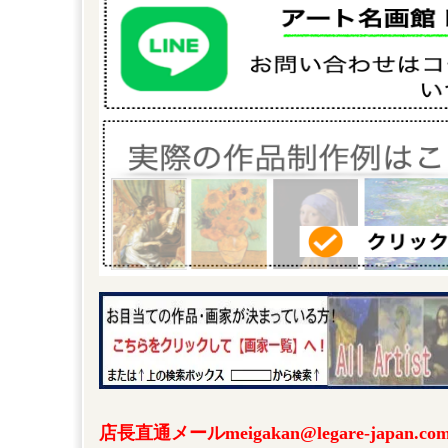
店長直通メールmeigakan@legare-japa