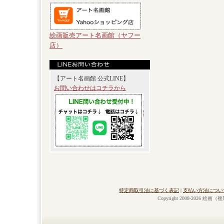
絵画販売アート名画館（ヤフー
店）
【アート名画館 公式LINE】
お問い合わせはコチラから
特定商取引法に基づく表記
|
支払い方法につい
Copyright 2008-2026 絵画