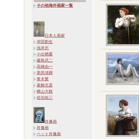
|
-
その他海外画家一覧
日本人画家
|-
岸田劉生
|-
浅井忠
|-
小出楢重
|-
藤島武二
|-
高橋由一
|-
黒田清輝
|-
青木繁
|-
葛飾北斎
|-
横山大観
|-
佐伯祐三
肖像画
|-
肖像画
|-
ペット肖像画