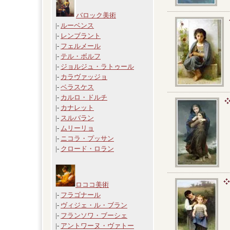
バロック美術
|-
ルーベンス
|-
レンブラント
|-
フェルメール
|-
テル・ボルフ
|-
ジョルジュ・ラトゥール
|-
カラヴァッジョ
|-
ベラスケス
|-
カルロ・ドルチ
|-
カナレット
|-
スルバラン
|-
ムリーリョ
|-
ニコラ・プッサン
|-
クロード・ロラン
ロココ美術
|-
フラゴナール
|-
ヴィジェ・ル・ブラン
|-
フランソワ・ブーシェ
|-
アントワーヌ・ヴァトー