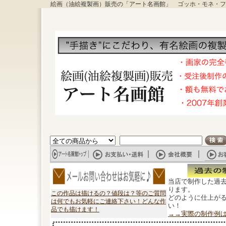
絵画（油絵複製画）販売の「アート名画館」 ゴッホ・モネ・フ
当店で制作した過
ります。
この作品は描けるの？値段は？等のご質問
どのように仕上が
は何でもお気軽にご連絡下さい！どんな作
い！
品でも描けます！
→→実際の制作例