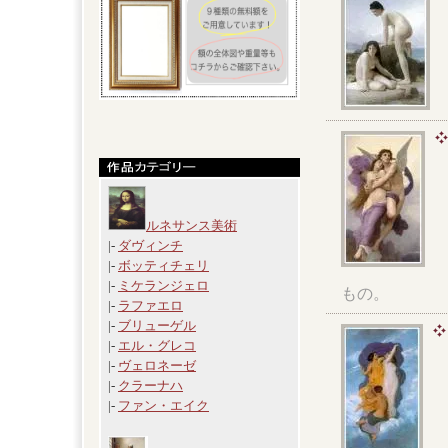
ルネサンス美術
|-
ダヴィンチ
|-
ボッティチェリ
|-
ミケランジェロ
もの。
|-
ラファエロ
|-
ブリューゲル
|-
エル・グレコ
|-
ヴェロネーゼ
|-
クラーナハ
|-
ファン・エイク