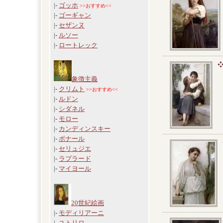
|-
ゴッホ
>>おすすめ<<
|-
ゴーギャン
|-
セザンヌ
|-
ルソー
|-
ロートレック
象徴主義
|-
クリムト
>>おすすめ<<
|-
ルドン
|-
シダネル
|-
モロー
|-
カンディンスキー
|-
ボナール
|-
セリュジエ
|-
ラプラード
|-
マイヨール
20世紀絵画
|-
モディリアーニ
|-
ユトリロ