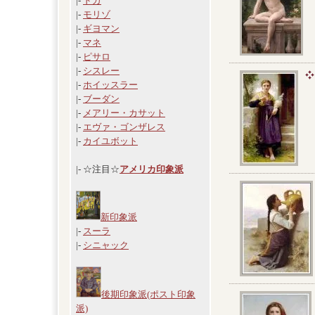
|-
ドガ
|-
モリゾ
|-
ギヨマン
|-
マネ
|-
ピサロ
|-
シスレー
|-
ホイッスラー
|-
ブーダン
|-
メアリー・カサット
|-
エヴァ・ゴンザレス
|-
カイユボット
|- ☆注目☆
アメリカ印象派
新印象派
|-
スーラ
|-
シニャック
後期印象派(ポスト印象
派)