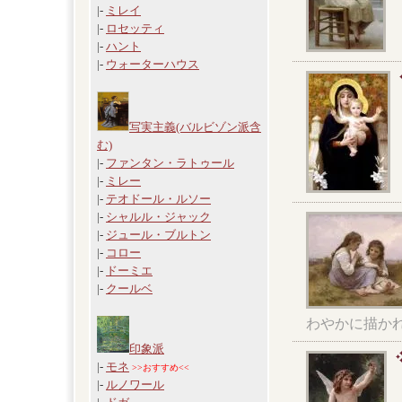
|-
ミレイ
|-
ロセッティ
|-
ハント
|-
ウォーターハウス
写実主義(バルビゾン派含
む)
|-
ファンタン・ラトゥール
|-
ミレー
|-
テオドール・ルソー
|-
シャルル・ジャック
|-
ジュール・ブルトン
|-
コロー
|-
ドーミエ
|-
クールベ
わやかに描か
印象派
|-
モネ
>>おすすめ<<
|-
ルノワール