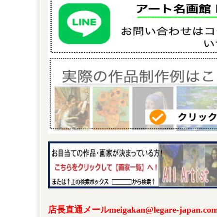
店長直通メールmeigakan@legare-japa