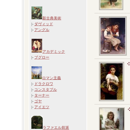
新古典美術
|-
ダヴィッド
|-
アングル
アカデミック
|-
ブグロー
ロマン主義
|-
ドラクロワ
|-
コンスタブル
|-
ターナー
|-
ゴヤ
|-
アイエツ
ラファエル前派