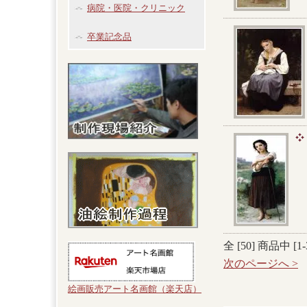
病院・医院・クリニック
卒業記念品
全 [
50
] 商品中 [
1
-
次のページへ >
絵画販売アート名画館（楽天店）