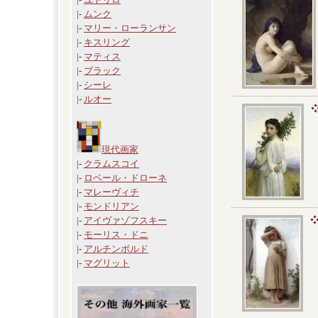
|-
ムンク
|-
マリー・ローランサン
|-
キスリング
|-
マティス
|-
ブラック
|-
シーレ
|-
ルオー
現代画家
|-
クラムスコイ
|-
ロベール・ドローネ
|-
マレーヴィチ
|-
モンドリアン
|-
アイヴァゾフスキー
|-
モーリス・ドニ
|-
アルチンボルド
|-
マグリット