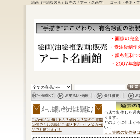
絵画（油絵複製画）販売の「アート名画館」 ゴッホ・モネ・フ
当店で制作した過
ります。
この作品は描けるの？値段は？等のご質問
どのように仕上が
は何でもお気軽にご連絡下さい！どんな作
い！
品でも描けます！
→→実際の制作例