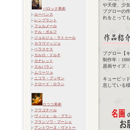
や天使、少
バロック美術
ブグローの
|-
ルーベンス
れをとって
|-
レンブラント
|-
フェルメール
|-
テル・ボルフ
|-
ジョルジュ・ラトゥール
|-
カラヴァッジョ
|-
ベラスケス
ブグロー【キューピ
|-
カルロ・ドルチ
制作年：188
|-
カナレット
原画サイズ：11
|-
スルバラン
|-
ムリーリョ
|-
ニコラ・プッサン
キューピッ
|-
クロード・ロラン
息している
ロココ美術
|-
フラゴナール
|-
ヴィジェ・ル・ブラン
|-
フランソワ・ブーシェ
|-
アントワーヌ・ヴァトー