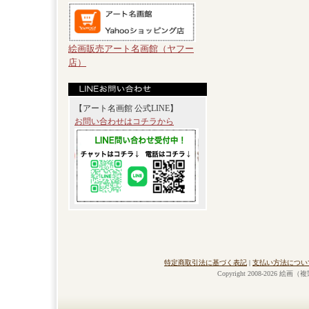
絵画販売アート名画館（ヤフー
店）
【アート名画館 公式LINE】
お問い合わせはコチラから
特定商取引法に基づく表記
|
支払い方法につい
Copyright 2008-2026 絵画