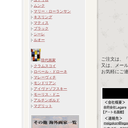
|-
ムンク
|-
マリー・ローランサン
|-
キスリング
|-
マティス
|-
ブラック
|-
シーレ
|-
ルオー
ご注文は、
現代画家
又は、メール：「
|-
クラムスコイ
お気軽にご
|-
ロベール・ドローネ
|-
マレーヴィチ
|-
モンドリアン
|-
アイヴァゾフスキー
|-
モーリス・ドニ
|-
アルチンボルド
|-
マグリット