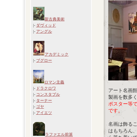
新古典美術
|-
ダヴィッド
|-
アングル
アカデミック
|-
ブグロー
ロマン主義
|-
ドラクロワ
アート名画
|-
コンスタブル
製画を数多
|-
ターナー
ポスター等
|-
ゴヤ
です。
|-
アイエツ
名画は飾る
はもちろん
ラファエル前派