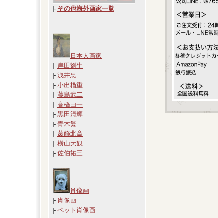
|
-
その他海外画家一覧
日本人画家
|-
岸田劉生
|-
浅井忠
|-
小出楢重
|-
藤島武二
|-
高橋由一
|-
黒田清輝
|-
青木繁
|-
葛飾北斎
|-
横山大観
|-
佐伯祐三
肖像画
|-
肖像画
|-
ペット肖像画