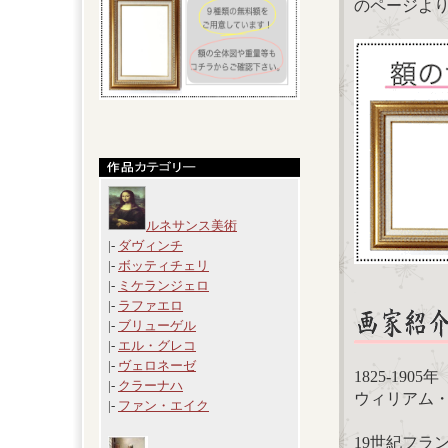
のページよ
ルネサンス美術
|-
ダヴィンチ
|-
ボッティチェリ
|-
ミケランジェロ
|-
ラファエロ
|-
ブリューゲル
|-
エル・グレコ
|-
ヴェロネーゼ
1825-19
|-
クラーナハ
ウィリアム・アド
|-
ファン・エイク
19世紀フラ