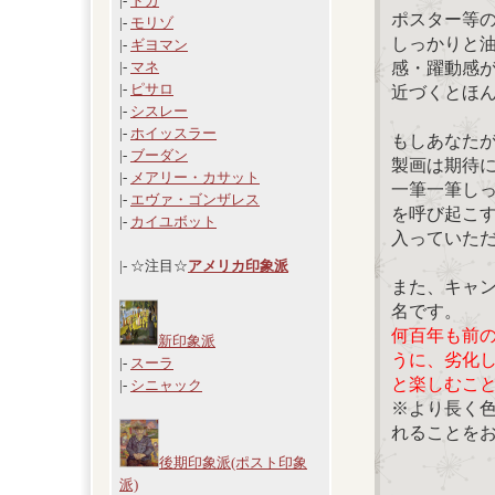
|-
ドガ
ポスター等
|-
モリゾ
しっかりと
|-
ギヨマン
感・躍動感
|-
マネ
|-
ピサロ
近づくとほ
|-
シスレー
|-
ホイッスラー
もしあなた
|-
ブーダン
製画は期待
|-
メアリー・カサット
一筆一筆し
|-
エヴァ・ゴンザレス
を呼び起こ
|-
カイユボット
入っていた
|- ☆注目☆
アメリカ印象派
また、キャ
名です。
何百年も前
新印象派
うに、劣化
|-
スーラ
と楽しむこ
|-
シニャック
※より長く
れることを
後期印象派(ポスト印象
派)