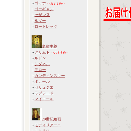
|-
ゴッホ
>>おすすめ<<
|-
ゴーギャン
|-
セザンヌ
|-
ルソー
|-
ロートレック
象徴主義
|-
クリムト
>>おすすめ<<
|-
ルドン
|-
シダネル
|-
モロー
|-
カンディンスキー
|-
ボナール
|-
セリュジエ
|-
ラプラード
|-
マイヨール
20世紀絵画
|-
モディリアーニ
|-
ユトリロ