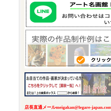
店長直通メールmeigakan@legare-japa