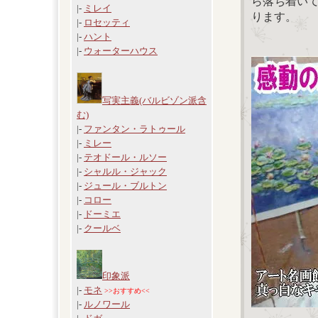
ら落ち着い
|-
ミレイ
ります。
|-
ロセッティ
|-
ハント
|-
ウォーターハウス
写実主義(バルビゾン派含
む)
|-
ファンタン・ラトゥール
|-
ミレー
|-
テオドール・ルソー
|-
シャルル・ジャック
|-
ジュール・ブルトン
|-
コロー
|-
ドーミエ
|-
クールベ
印象派
|-
モネ
>>おすすめ<<
|-
ルノワール