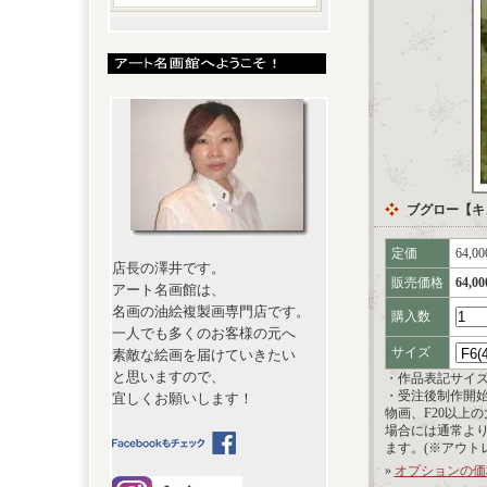
ブグロー【キューピ
定価
64,0
店長の澤井です。
販売価格
64,0
アート名画館は、
名画の油絵複製画専門店です。
購入数
一人でも多くのお客様の元へ
サイズ
素敵な絵画を届けていきたい
と思いますので、
・作品表記サイ
・受注後制作開
宜しくお願いします！
物画、F20以上
場合には通常よ
ます。(※アウト
»
オプションの価