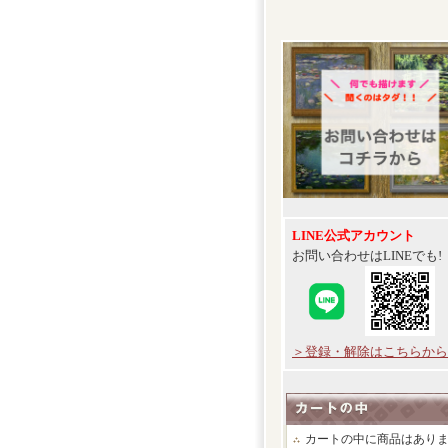
LINE公式アカウント
お問い合わせはLINEでも!
＞登録・解除はこちらから
カートの中に商品はあり