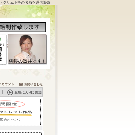
・クリムト等の名画を通信販売