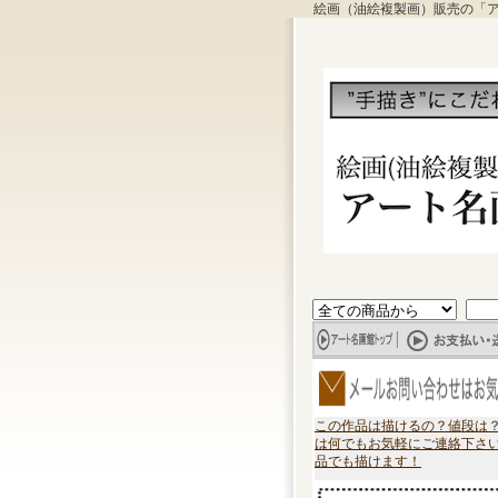
絵画（油絵複製画）販売の「
この作品は描けるの？値段は
は何でもお気軽にご連絡下さ
品でも描けます！