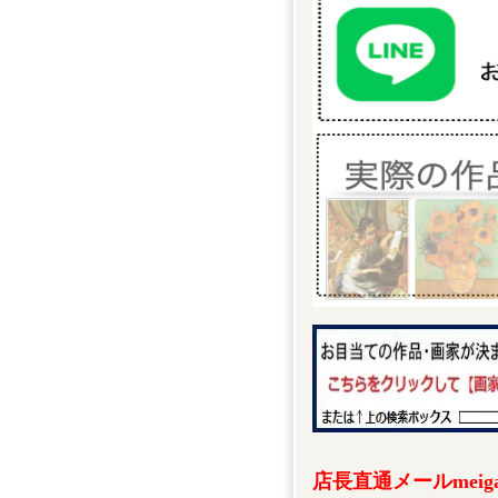
店長直通メールmeigak