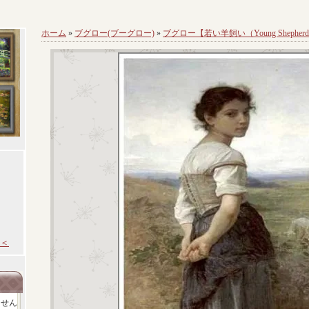
ホーム
»
ブグロー(ブーグロー)
»
ブグロー【若い羊飼い（Young Shepherd
＜
ません