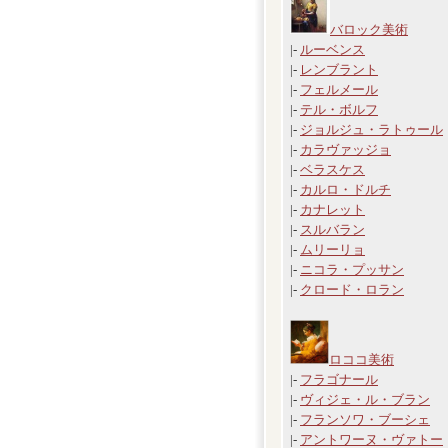
バロック美術
|-
ルーベンス
|-
レンブラント
|-
フェルメール
|-
テル・ボルフ
|-
ジョルジュ・ラトゥール
|-
カラヴァッジョ
|-
ベラスケス
|-
カルロ・ドルチ
|-
カナレット
|-
スルバラン
|-
ムリーリョ
|-
ニコラ・プッサン
|-
クロード・ロラン
ロココ美術
|-
フラゴナール
|-
ヴィジェ・ル・ブラン
|-
フランソワ・ブーシェ
|-
アントワーヌ・ヴァトー