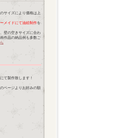
のサイズにより価格は上
ーメイドにて油絵制作
を
、壁の空きサイズに合わ
画作品の納品例も多数ご
ら
にて製作致します！
のページよりお好みの額