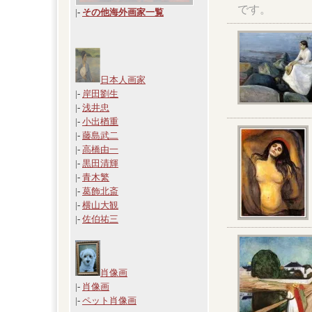
です。
|
-
その他海外画家一覧
日本人画家
|-
岸田劉生
|-
浅井忠
|-
小出楢重
|-
藤島武二
|-
高橋由一
|-
黒田清輝
|-
青木繁
|-
葛飾北斎
|-
横山大観
|-
佐伯祐三
肖像画
|-
肖像画
|-
ペット肖像画