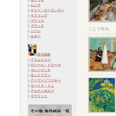
|-
ムンク
|-
マリー・ローランサン
|-
キスリング
|-
マティス
|-
ブラック
ことで有名。
|-
シーレ
|-
ルオー
現代画家
|-
クラムスコイ
|-
ロベール・ドローネ
|-
マレーヴィチ
|-
モンドリアン
|-
アイヴァゾフスキー
|-
モーリス・ドニ
|-
アルチンボルド
|-
マグリット