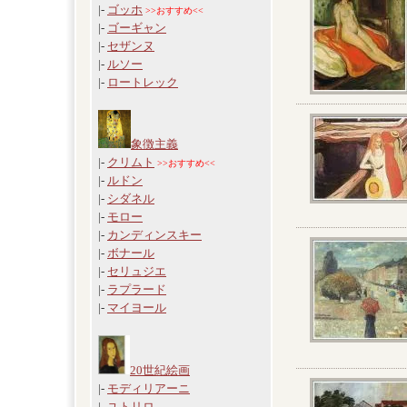
|-
ゴッホ
>>おすすめ<<
|-
ゴーギャン
|-
セザンヌ
|-
ルソー
|-
ロートレック
象徴主義
|-
クリムト
>>おすすめ<<
|-
ルドン
|-
シダネル
|-
モロー
|-
カンディンスキー
|-
ボナール
|-
セリュジエ
|-
ラプラード
|-
マイヨール
20世紀絵画
|-
モディリアーニ
|-
ユトリロ