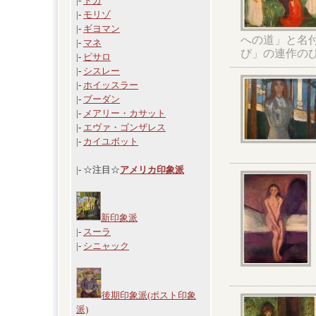
|-
ドガ
|-
モリゾ
|-
ギヨマン
への道」と名
|-
マネ
び」の連作の
|-
ピサロ
|-
シスレー
|-
ホイッスラー
|-
ブーダン
|-
メアリー・カサット
|-
エヴァ・ゴンザレス
|-
カイユボット
|- ☆注目☆
アメリカ印象派
新印象派
|-
スーラ
|-
シニャック
後期印象派(ポスト印象
派)