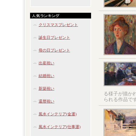
クリスマスプレゼント
誕生日プレゼント
母の日プレゼント
出産祝い
結婚祝い
新築祝い
る様子が描か
られる作品で
還暦祝い
風水インテリア(金運)
風水インテリア(仕事運)