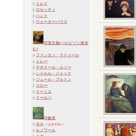
|-
ミレイ
|-
ロセッティ
|-
ハント
|-
ウォーターハウス
写実主義(バルビゾン派含
む)
|-
ファンタン・ラトゥール
|-
ミレー
|-
テオドール・ルソー
|-
シャルル・ジャック
|-
ジュール・ブルトン
|-
コロー
|-
ドーミエ
|-
クールベ
印象派
|-
モネ
>>おすすめ<<
|-
ルノワール