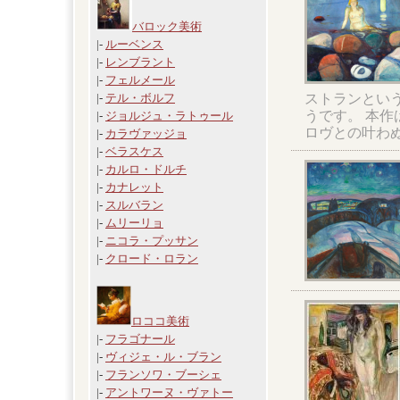
バロック美術
|-
ルーベンス
|-
レンブラント
|-
フェルメール
ストランとい
|-
テル・ボルフ
うです。 本作
|-
ジョルジュ・ラトゥール
ロヴとの叶わ
|-
カラヴァッジョ
|-
ベラスケス
|-
カルロ・ドルチ
|-
カナレット
|-
スルバラン
|-
ムリーリョ
|-
ニコラ・プッサン
|-
クロード・ロラン
ロココ美術
|-
フラゴナール
|-
ヴィジェ・ル・ブラン
|-
フランソワ・ブーシェ
|-
アントワーヌ・ヴァトー