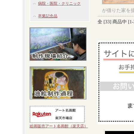
病院・医院・クリニック
が借りた家を
卒業記念品
全 [
33
] 商品中 [
1
-
絵画販売アート名画館（楽天店）