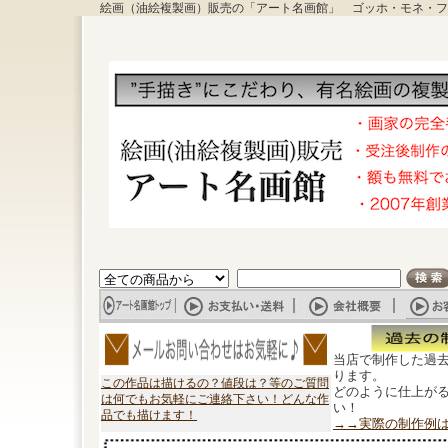
絵画（油絵複製画）販売の「アート名画館」 ゴッホ・モネ・フ
当店で制作した過
ります。
この作品は描けるの？値段は？等のご質問
どのように仕上が
は何でもお気軽にご連絡下さい！どんな作
い！
品でも描けます！
→→実際の制作例