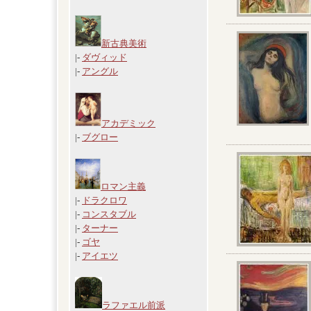
新古典美術
|-
ダヴィッド
|-
アングル
アカデミック
|-
ブグロー
ロマン主義
|-
ドラクロワ
|-
コンスタブル
|-
ターナー
|-
ゴヤ
|-
アイエツ
ラファエル前派