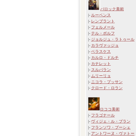
バロック美術
|-
ルーベンス
|-
レンブラント
|-
フェルメール
|-
テル・ボルフ
|-
ジョルジュ・ラトゥール
|-
カラヴァッジョ
|-
ベラスケス
|-
カルロ・ドルチ
|-
カナレット
|-
スルバラン
|-
ムリーリョ
|-
ニコラ・プッサン
|-
クロード・ロラン
ロココ美術
|-
フラゴナール
|-
ヴィジェ・ル・ブラン
|-
フランソワ・ブーシェ
|-
アントワーヌ・ヴァトー