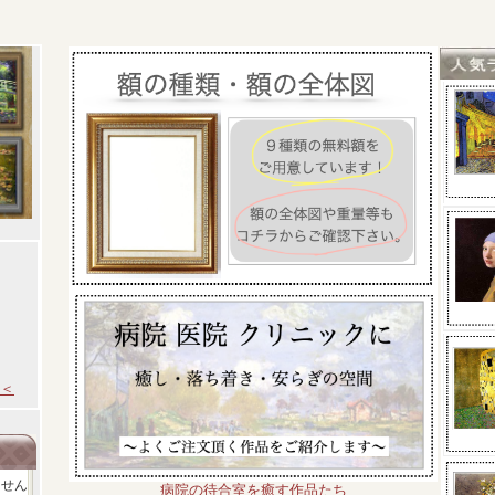
＜
ません
病院の待合室を癒す作品たち