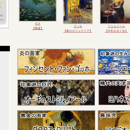
モネ
ゴッホ
フェルメール
【睡蓮】
【夜のカフェテリア】
【牛乳を注ぐ女】