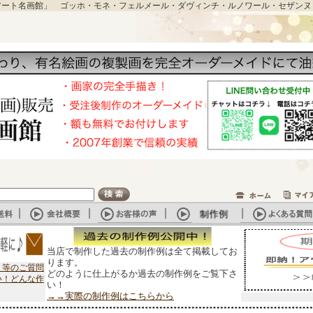
アート名画館」 ゴッホ・モネ・フェルメール・ダヴィンチ・ルノワール・セザンヌ
当店で制作した過去の制作例は全て掲載してお
ります。
？等のご質問
どのように仕上がるか過去の制作例をご覧下さ
い！どんな作
い！
→→実際の制作例はこちらから