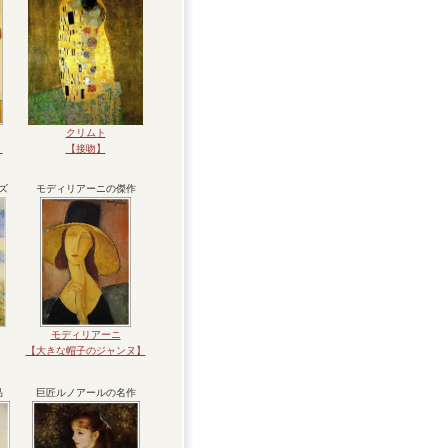
クリムト
】
【接吻】
ズ
モディリアーニの傑作
モディリアーニ
【大きな帽子のジャンヌ】
品
巨匠ルノアールの名作