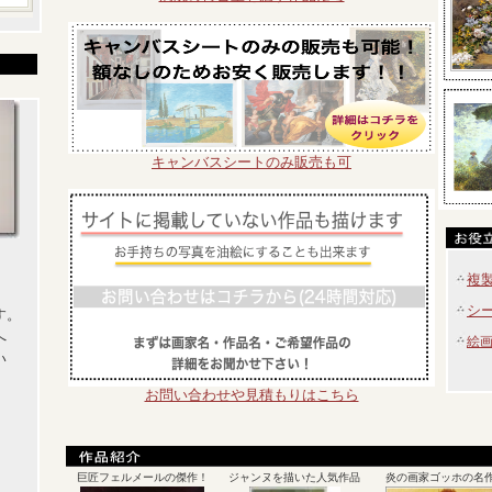
キャンバスシートのみ販売も可
複
シ
す。
へ
絵
い
お問い合わせや見積もりはこちら
巨匠フェルメールの傑作！
ジャンヌを描いた人気作品
炎の画家ゴッホの名