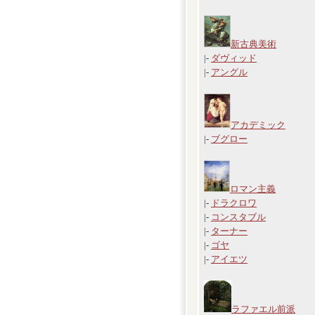
新古典美術
|-
ダヴィッド
|-
アングル
アカデミック
|-
ブグロー
ロマン主義
|-
ドラクロワ
|-
コンスタブル
|-
ターナー
|-
ゴヤ
|-
アイエツ
ラファエル前派