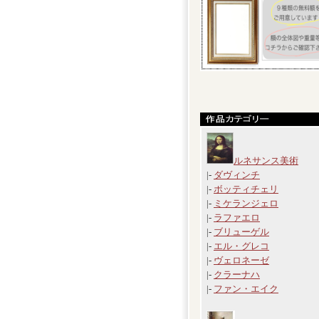
ルネサンス美術
|-
ダヴィンチ
|-
ボッティチェリ
|-
ミケランジェロ
|-
ラファエロ
|-
ブリューゲル
|-
エル・グレコ
|-
ヴェロネーゼ
|-
クラーナハ
|-
ファン・エイク