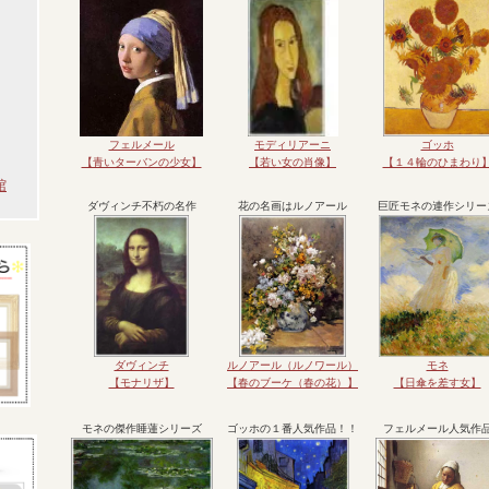
フェルメール
モディリアーニ
ゴッホ
【青いターバンの少女】
【若い女の肖像】
【１４輪のひまわり
館
ダヴィンチ不朽の名作
花の名画はルノアール
巨匠モネの連作シリー
ダヴィンチ
ルノアール（ルノワール）
モネ
【モナリザ】
【春のブーケ（春の花）】
【日傘を差す女】
モネの傑作睡蓮シリーズ
ゴッホの１番人気作品！！
フェルメール人気作